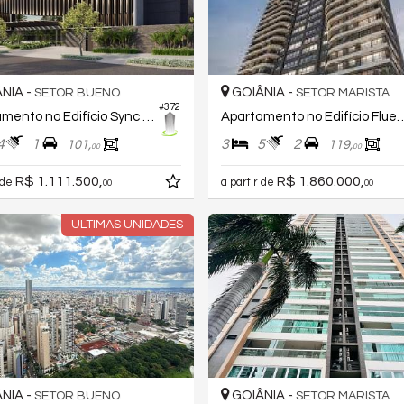
NIA -
GOIÂNIA -
SETOR BUENO
SETOR MARISTA
#372
Apartamento no Edifício Sync Cidade Opus
Apartamento no Edifício F
4
1
3
5
2
101,
119,
00
00
R$ 1.111.500,
R$ 1.860.000,
 de
a partir de
00
00
ULTIMAS UNIDADES
NIA -
GOIÂNIA -
SETOR BUENO
SETOR MARISTA