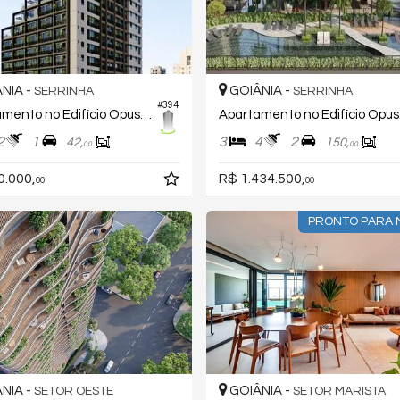
NIA -
GOIÂNIA -
SERRINHA
SERRINHA
#394
Apartamento no Edifício Opus Gyro O2 Reserva Ybiti
Apa
2
1
3
4
2
42,
150,
00
00
0.000,
R$ 1.434.500,
00
00
PRONTO PARA
NIA -
GOIÂNIA -
SETOR OESTE
SETOR MARISTA