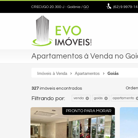
CRECI/GO 20.300-J
- Goiânia /
GO
(62)
9.9979-14
Apartamentos à Venda no Goi
Imóveis à Venda
Apartamentos
Goiás
Orden
327
imóveis encontrados
Filtrando por:
venda
goiás
apartamento
PRONTO PARA MORAR