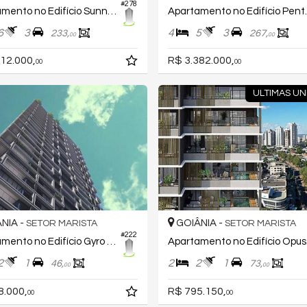
#278
Apartamento no Edifício Sunna By Opus
Apartamento
6
3
4
5
3
233,
267,
00
00
12.000,
R$ 3.382.000,
00
00
ULTIMAS UN
NIA -
GOIÂNIA -
SETOR MARISTA
SETOR MARISTA
#222
Apartamento no Edifício Gyro Rooftop
Apart
2
1
2
2
1
46,
73,
00
00
8.000,
R$ 795.150,
00
00