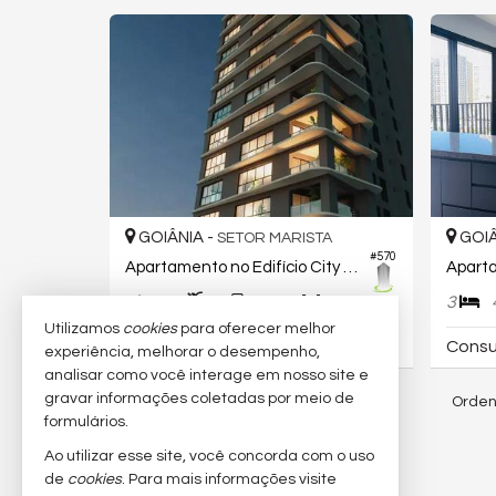
GOIÂNIA -
GOIÂ
SETOR MARISTA
#570
Apartamento no Edifício City Altier
4
5
3
3
235,
00
Utilizamos
cookies
para oferecer melhor
R$ 3.571.778,
Consu
65
experiência, melhorar o desempenho,
analisar como você interage em nosso site e
gravar informações coletadas por meio de
Orden
327
imóveis encontrados
formulários.
Ao utilizar esse site, você concorda com o uso
de
cookies
. Para mais informações visite