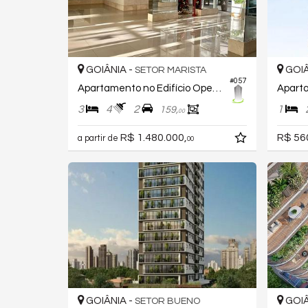
GOIÂNIA -
GOIÂ
SETOR MARISTA
#057
Apartamento no Edifício Open House
3
4
2
1
159,
00
R$ 1.480.000,
R$ 56
a partir de
00
GOIÂNIA -
GOIÂ
SETOR BUENO