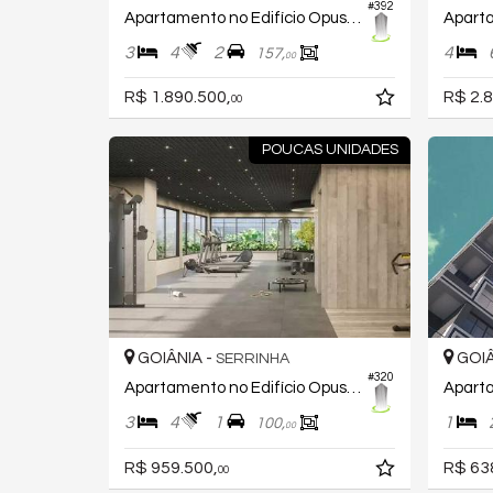
#392
Apartamento no Edifício Opus Brava Design
3
4
2
4
157,
00
R$ 1.890.500,
R$ 2.8
00
POUCAS UNIDADES
GOIÂNIA -
GOIÂ
SERRINHA
#320
Apartamento no Edifício Opus Nildo
3
4
1
1
100,
00
R$ 959.500,
R$ 63
00