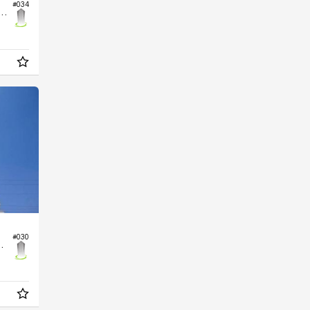
#034
no Edifício Botanic Consciente Life
#030
dence - Jardim Goiás