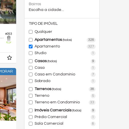
Bairros
Escolha a cidade...
TIPO DE IMÓVEL
Qualquer
#393
rtamento no Edifício Opus Tellure
Apartamentos
328
(todos)
Apartamento
327
Studio
1
Casas
9
(todas)
Casa
1
 MORAR
Casa em Condomínio
7
Sobrado
1
Terrenos
38
(todos)
Terreno
5
Terreno em Condomínio
33
Imóveis Comerciais
9
(todos)
Prédio Comercial
1
Sala Comercial
8