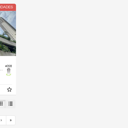
IDADES
#398
o Edifício Skygarden Marista
›
»