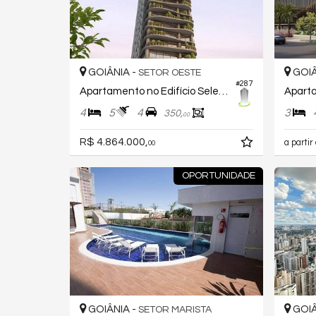
GOIÂNIA -
GOIÂ
SETOR OESTE
#287
Apartamento no Edifício Selena By Opus
4
5
4
3
350,
00
R$ 4.864.000,
a partir
00
OPORTUNIDADE
GOIÂNIA -
GOIÂ
SETOR MARISTA