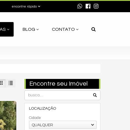
encontre rápido
AS
BLOG
CONTATO
Encontre seu Imóvel
LOCALIZAÇÃO
Cidade
QUALQUER