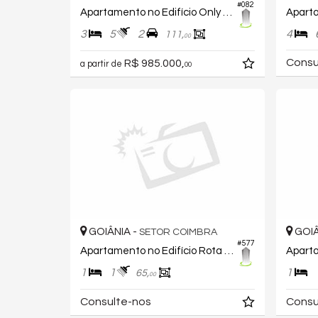
#082
Apartamento no Edifício Only Marista
3
5
2
4
111,
00
Consu
R$ 985.000,
a partir de
00
GOIÂNIA -
GOIÂ
SETOR COIMBRA
#577
Apartamento no Edifício Rota Cidade Coimbra
1
1
1
65,
00
Consulte-nos
Consu