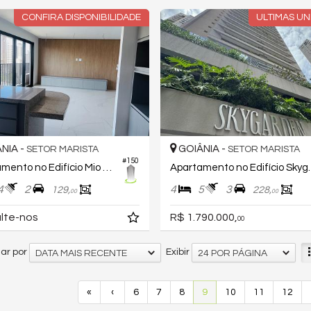
CONFIRA DISPONIBILIDADE
ULTIMAS UN
NIA -
GOIÂNIA -
SETOR MARISTA
SETOR MARISTA
#150
Apartamento no Edifício Mio Marista
Apartamento n
4
2
4
5
3
129,
228,
00
00
lte-nos
R$ 1.790.000,
00
ar por
Exibir
DATA MAIS RECENTE
24 POR PÁGINA
«
‹
6
7
8
9
10
11
12