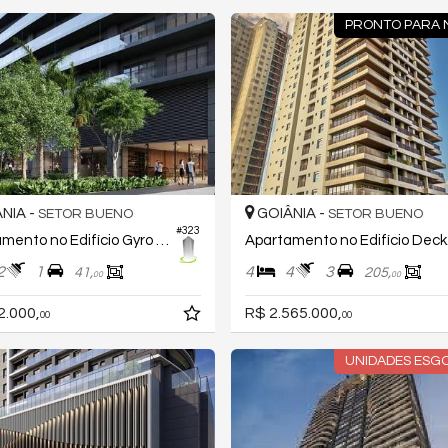
PRONTO PARA
NIA -
GOIÂNIA -
SETOR BUENO
SETOR BUENO
#323
Apartamento no Edifício Gyro Cidade Opus
Apa
2
1
4
4
3
41,
205,
00
00
2.000,
R$ 2.565.000,
00
00
UNIDADES ESG