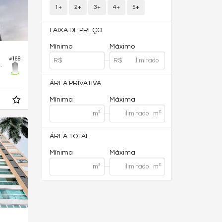
1+
2+
3+
4+
5+
FAIXA DE PREÇO
Mínimo
Máximo
#168
luence Marista
ÁREA PRIVATIVA
Mínima
Máxima
ÁREA TOTAL
Mínima
Máxima