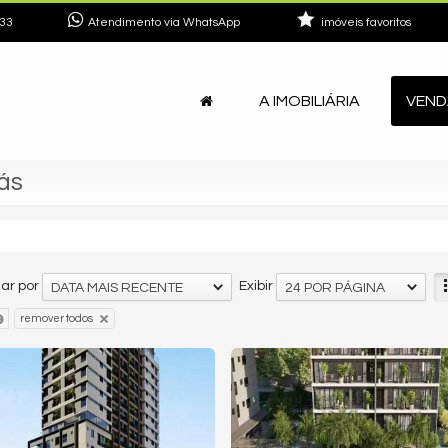
33
Atendimento via WhatsApp
imóveis favoritos
A IMOBILIÁRIA
VEND
ás
ar por
Exibir
DATA MAIS RECENTE
24 POR PÁGINA
remover todos