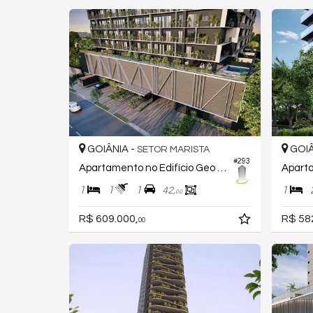
GOIÂNIA -
GOIÂ
SETOR MARISTA
#293
Apartamento no Edifício Geo Home 136
1
1
1
1
42,
00
R$ 609.000,
R$ 58
00