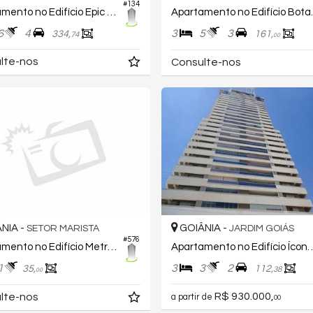
#134
Apartamento no Edifício Epic City Home
Apartamento 
6
4
3
5
3
334,
161,
74
00
lte-nos
Consulte-nos
NIA -
GOIÂNIA -
SETOR MARISTA
JARDIM GOIÁS
#576
Apartamento no Edifício Metropolitan Marista
Apartamento no Edifício Ícone Resi
1
3
3
2
35,
112,
38
00
R$ 930.000,
lte-nos
a partir de
00