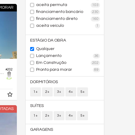
aceita permuta
103
 MORAR
financiamento bancário
230
financiamento direto
160
aceita veículo
1
ESTÁGIO DA OBRA
Qualquer
Lançamento
36
Em Construção
202
Pronto para morar
#202
89
rtamento no Edifício Deck23
DORMITÓRIOS
1+
2+
3+
4+
5+
SUÍTES
OTADAS
1+
2+
3+
4+
5+
GARAGENS