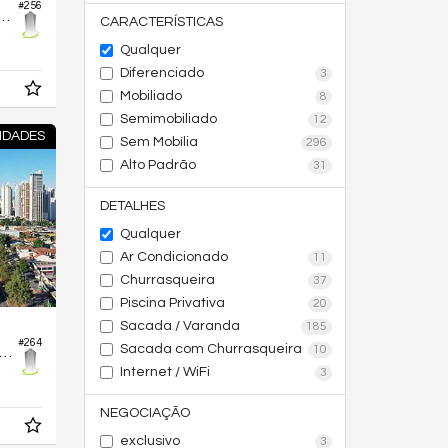
#256
 no Edifício Penthouses Marista 146
CARACTERÍSTICAS
Qualquer
Diferenciado
3
Mobiliado
8
Semimobiliado
12
IDADES
Sem Mobília
296
Alto Padrão
31
DETALHES
Qualquer
Ar Condicionado
11
Churrasqueira
37
Piscina Privativa
20
Sacada / Varanda
185
#264
Sacada com Churrasqueira
10
amento no Edifício Opus Gyro Ricardo Paranhos
Internet / WiFi
3
NEGOCIAÇÃO
exclusivo
3