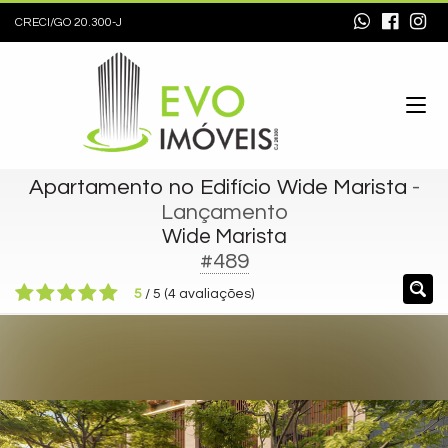
CRECI/GO 20.300-J
Apartamento no Edifício Wide Marista
-
Lançamento
Wide Marista
#489
5
/
5
(
4
avaliações)