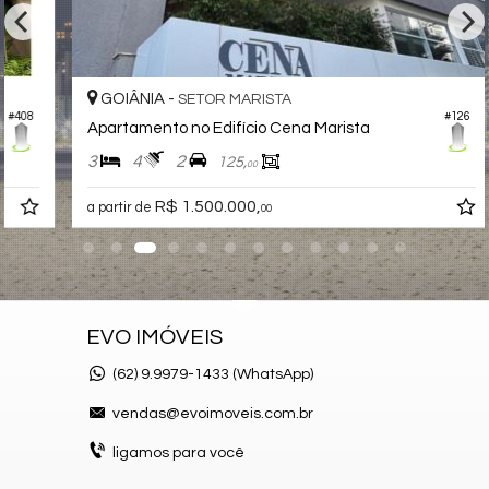
Sala de Jogos
Salão de Festas
Piscina
Espaço Gourmet
Espaço Fitness
GOIÂNIA -
SETOR MARISTA
Playground
#126
Brinquedoteca
Apartamento no Edifício Cena Marista
Bicicletário
3
4
2
125,
Depósito
00
Pet Place
Coworking
R$ 1.500.000,
a partir de
00
Mini Mercado
Hall Decorado e Mobiliado
Endereço:
Rua Mário Bitar
Setor Marista
EVO IMÓVEIS
Goiânia /
GO
(62)
9.9979-1433 (WhatsApp)
vendas@evoimoveis.com.br
ligamos para você