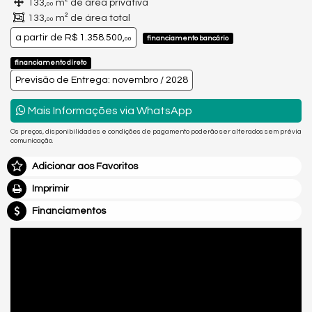
133,
m² de área privativa
00
133,
m² de área total
00
a partir de
R$ 1.358.500,
financiamento bancário
00
financiamento direto
Previsão de Entrega: novembro / 2028
Mais Informações via WhatsApp
Os preços, disponibilidades e condições de pagamento poderão ser alterados sem prévia
comunicação.
Adicionar aos Favoritos
Imprimir
Financiamentos