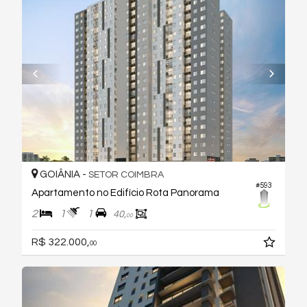
GOIÂNIA -
SETOR COIMBRA
#593
Apartamento no Edifício Rota Panorama
2
1
1
40,
00
R$ 322.000,
00