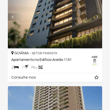
GOIÂNIA -
SETOR MARISTA
#588
Apartamento no Edifício Areião 1141
2
1
74,
00
Consulte-nos