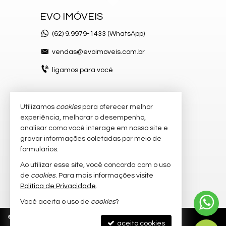
EVO IMÓVEIS
(62)
9.9979-1433 (WhatsApp)
vendas@evoimoveis.com.br
ligamos para você
Utilizamos
cookies
para oferecer melhor
VEJA MAIS
experiência, melhorar o desempenho,
atendimento por WhatsApp
analisar como você interage em nosso site e
gravar informações coletadas por meio de
cadastre seu imóvel
formulários.
imóveis favoritos
Ao utilizar esse site, você concorda com o uso
de
cookies
. Para mais informações visite
mapa de imóveis
Política de Privacidade
.
Você aceita o uso de
cookies
?
©
2026
CRECI/GO 20.300-J
Política de Privacidade
aceito cookies