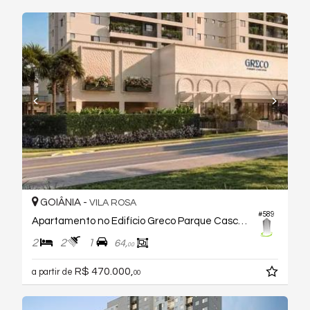
GOIÂNIA -
VILA ROSA
#589
Apartamento no Edifício Greco Parque Cascavel
2
2
1
64,
00
R$ 470.000,
a partir de
00