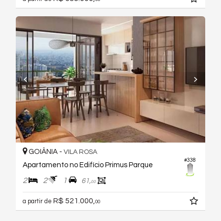
GOIÂNIA -
VILA ROSA
#338
Apartamento no Edifício Primus Parque
2
2
1
61,
00
R$ 521.000,
a partir de
00