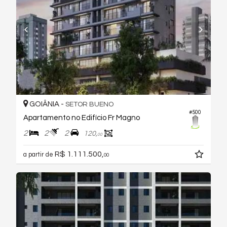
GOIÂNIA -
SETOR BUENO
#500
Apartamento no Edifício Fr Magno
2
2
2
120,
00
R$ 1.111.500,
a partir de
00