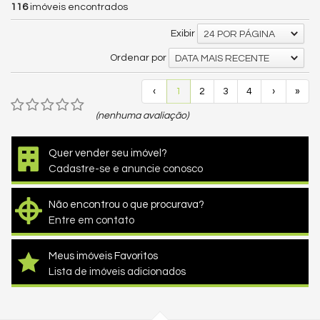
116
imóveis encontrados
Exibir
24 POR PÁGINA
Ordenar por
DATA MAIS RECENTE
‹
1
2
3
4
›
»
(nenhuma avaliação)
Quer vender seu imóvel?
Cadastre-se e anuncie conosco
Não encontrou o que procurava?
Entre em contato
Meus imóveis Favoritos
Lista de imóveis adicionados