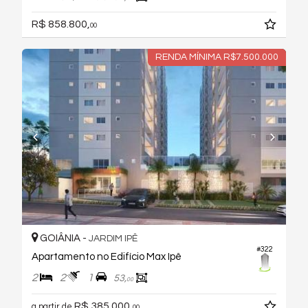
R$ 858.800,
00
RENDA MÍNIMA R$7.500.000
GOIÂNIA -
JARDIM IPÊ
#322
Apartamento no Edifício Max Ipê
2
2
1
53,
00
R$ 385.000,
a partir de
00