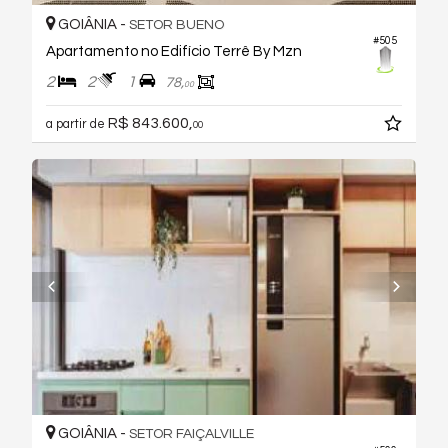
GOIÂNIA -
SETOR BUENO
#505
Apartamento no Edifício Terrê By Mzn
2
2
1
78,
00
R$ 843.600,
a partir de
00
GOIÂNIA -
SETOR FAIÇALVILLE