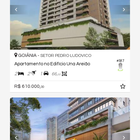
GOIÂNIA -
SETOR PEDRO LUDOVICO
#587
Apartamento no Edifício Una Areião
2
2
1
66,
00
R$ 610.000,
00