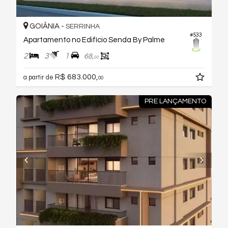
GOIÂNIA -
SERRINHA
#533
Apartamento no Edifício Senda By Palme
2
3
1
68,
00
R$ 683.000,
a partir de
00
PRE LANÇAMENTO