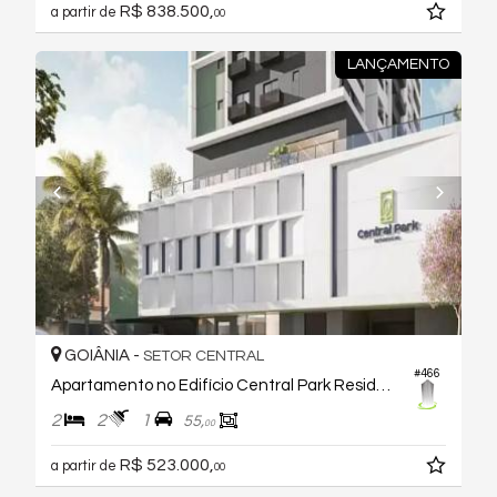
R$ 838.500,
a partir de
00
LANÇAMENTO
GOIÂNIA -
SETOR CENTRAL
#466
Apartamento no Edifício Central Park Residence
2
2
1
55,
00
R$ 523.000,
a partir de
00