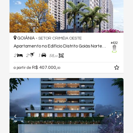
GOIÂNIA -
SETOR CRIMÉIA OESTE
#432
Apartamento no Edifício Distrito Goiás Norte Fase 1
2
2
1
58,
00
R$ 407.000,
a partir de
00