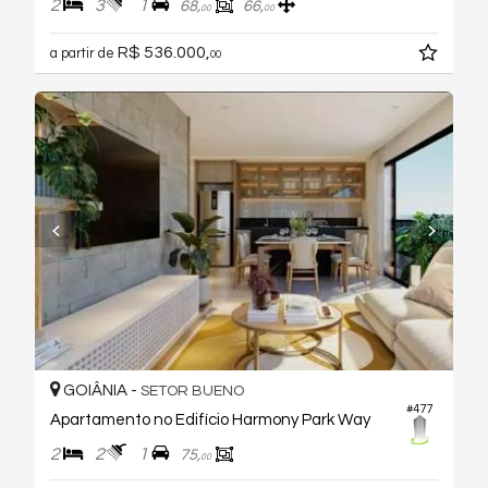
2
3
1
68,
66,
00
00
R$ 536.000,
a partir de
00
GOIÂNIA -
SETOR BUENO
#477
Apartamento no Edifício Harmony Park Way
2
2
1
75,
00