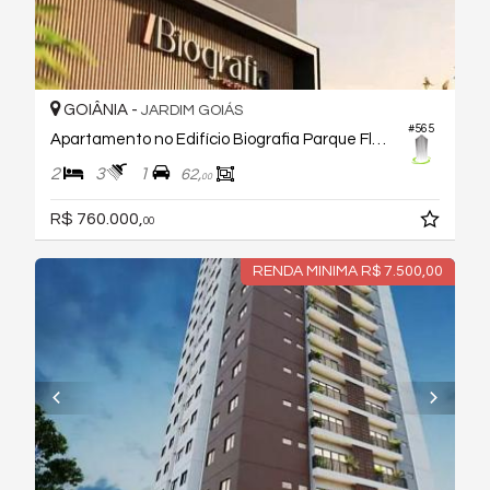
GOIÂNIA -
JARDIM GOIÁS
#565
Apartamento no Edifício Biografia Parque Flamboyant
2
3
1
62,
00
R$ 760.000,
00
RENDA MINIMA R$ 7.500,00