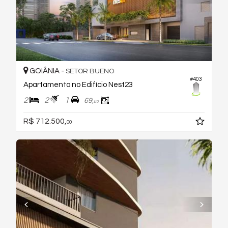
GOIÂNIA -
SETOR BUENO
#403
Apartamento no Edifício Nest23
2
2
1
69,
00
R$ 712.500,
00