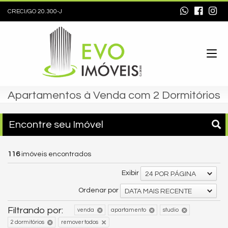
CRECI/GO 20.300-J
Apartamentos à Venda com 2 Dormitórios
Encontre seu Imóvel
116
imóveis encontrados
Exibir
24 POR PÁGINA
Ordenar por
DATA MAIS RECENTE
Filtrando por:
venda
apartamento
studio
2 dormitórios
remover todos