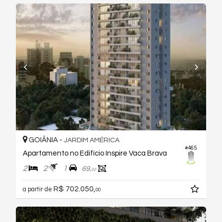
GOIÂNIA -
JARDIM AMÉRICA
#465
Apartamento no Edifício Inspire Vaca Brava
2
2
1
69,
00
R$ 702.050,
a partir de
00