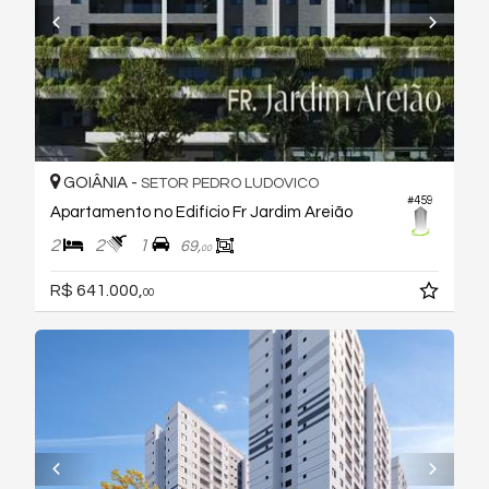
GOIÂNIA -
SETOR PEDRO LUDOVICO
#459
Apartamento no Edifício Fr Jardim Areião
2
2
1
69,
00
R$ 641.000,
00