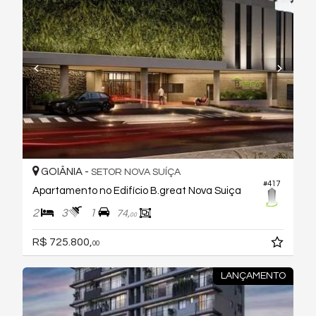
GOIÂNIA -
SETOR NOVA SUÍÇA
#417
Apartamento no Edifício B.great Nova Suiça
2
3
1
74,
00
R$ 725.800,
00
LANÇAMENTO