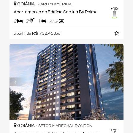
GOIÂNIA -
JARDIM AMÉRICA
#480
Apartamento no Edifício Santuá By Palme
2
2
1
71,
00
R$ 732.450,
a partir de
00
GOIÂNIA -
SETOR MARECHAL RONDON
#421