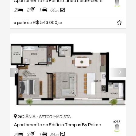
Apartamento no Edifício Linea Leste-oeste
2
2
1
60,
00
R$ 543.000,
a partir de
00
GOIÂNIA -
SETOR MARISTA
#268
Apartamento no Edifício Tempus By Palme
2
3
1
84,
00