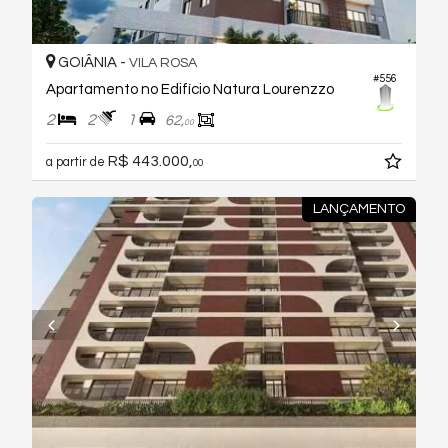
GOIÂNIA -
VILA ROSA
#556
Apartamento no Edifício Natura Lourenzzo
2
2
1
62,
00
R$ 443.000,
a partir de
00
LANÇAMENTO