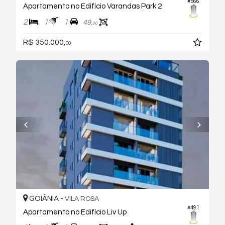
#566
Apartamento no Edifício Varandas Park 2
2
1
1
49,
00
R$ 350.000,
00
GOIÂNIA -
VILA ROSA
#491
Apartamento no Edifício Liv Up