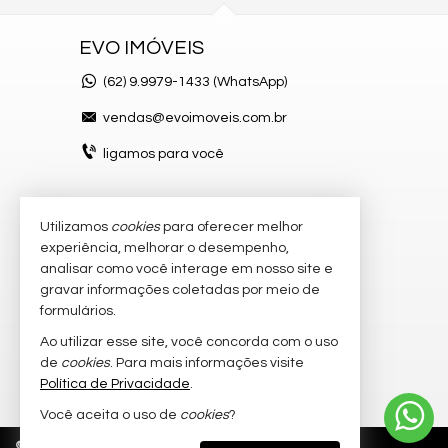
EVO IMÓVEIS
(62)
9.9979-1433 (WhatsApp)
vendas@evoimoveis.com.br
ligamos para você
Utilizamos
cookies
para oferecer melhor
VEJA MAIS
experiência, melhorar o desempenho,
atendimento por WhatsApp
analisar como você interage em nosso site e
gravar informações coletadas por meio de
cadastre seu imóvel
formulários.
imóveis favoritos
Ao utilizar esse site, você concorda com o uso
de
cookies
. Para mais informações visite
mapa de imóveis
Política de Privacidade
.
Você aceita o uso de
cookies
?
©
2026
CRECI/GO 20.300-J
Política de Privacidade