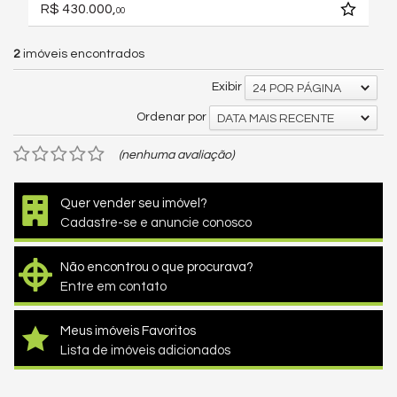
R$ 430.000,
00
2
imóveis encontrados
Exibir
24 POR PÁGINA
Ordenar por
DATA MAIS RECENTE
(nenhuma avaliação)
Quer vender seu imóvel?
Cadastre-se e anuncie conosco
Não encontrou o que procurava?
Entre em contato
Meus imóveis Favoritos
Lista de imóveis adicionados