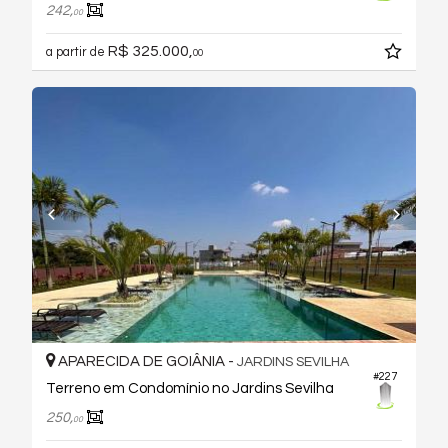
242,
00
R$ 325.000,
a partir de
00
APARECIDA DE GOIÂNIA -
JARDINS SEVILHA
#227
Terreno em Condomínio no Jardins Sevilha
250,
00