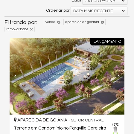
Exibir
24 POR PÁGINA
Ordenar por
DATA MAIS RECENTE
Filtrando por:
venda
aparecida de goiânia
remover todos
LANÇAMENTO
APARECIDA DE GOIÂNIA -
SETOR CENTRAL
#572
Terreno em Condomínio no Parqville Cerejeira