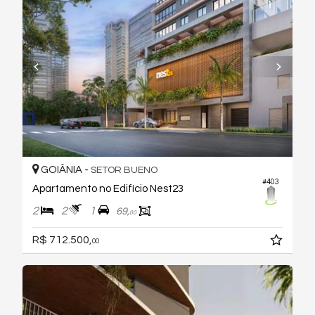
GOIÂNIA -
SETOR BUENO
#403
Apartamento no Edifício Nest23
2
2
1
69,
00
R$ 712.500,
00