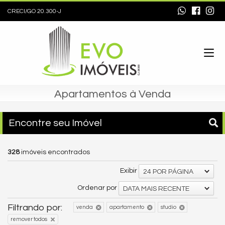
CRECI/GO 20.300-J
Apartamentos à Venda
Encontre seu Imóvel
328
imóveis encontrados
Exibir
24 POR PÁGINA
Ordenar por
DATA MAIS RECENTE
Filtrando por:
venda
apartamento
studio
remover todos