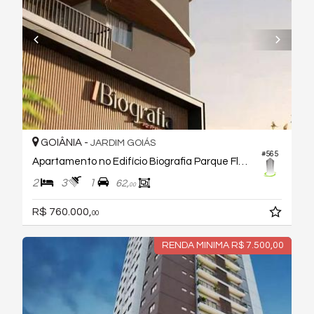
GOIÂNIA -
JARDIM GOIÁS
#565
Apartamento no Edifício Biografia Parque Flamboyant
2
3
1
62,
00
R$ 760.000,
00
RENDA MINIMA R$ 7.500,00