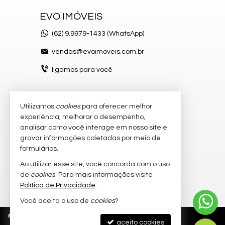
EVO IMÓVEIS
(62)
9.9979-1433 (WhatsApp)
vendas@evoimoveis.com.br
ligamos para você
Utilizamos
cookies
para oferecer melhor
VEJA MAIS
experiência, melhorar o desempenho,
atendimento por WhatsApp
analisar como você interage em nosso site e
gravar informações coletadas por meio de
cadastre seu imóvel
formulários.
imóveis favoritos
Ao utilizar esse site, você concorda com o uso
de
cookies
. Para mais informações visite
mapa de imóveis
Política de Privacidade
.
Você aceita o uso de
cookies
?
©
2026
CRECI/GO 20.300-J
Política de Privacidade
aceito cookies