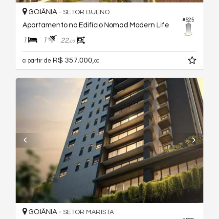
GOIÂNIA -
SETOR BUENO
#525
Apartamento no Edifício Nomad Modern Life
1
1
22,
00
R$ 357.000,
a partir de
00
GOIÂNIA -
SETOR MARISTA