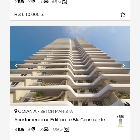
2
2
1
66,
00
R$ 610.000,
00
GOIÂNIA -
SETOR MARISTA
#586
Apartamento no Edifício Le Blu Consciente
4
4
3
166,
00