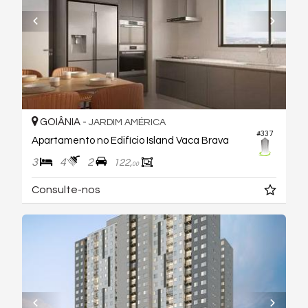
GOIÂNIA -
JARDIM AMÉRICA
#337
Apartamento no Edifício Island Vaca Brava
3
4
2
122,
00
Consulte-nos