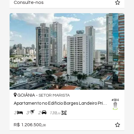
Consulte-nos
GOIÂNIA -
SETOR MARISTA
#584
Apartamento no Edifício Borges Landeiro Prime
3
3
2
139,
00
R$ 1.206.500,
00