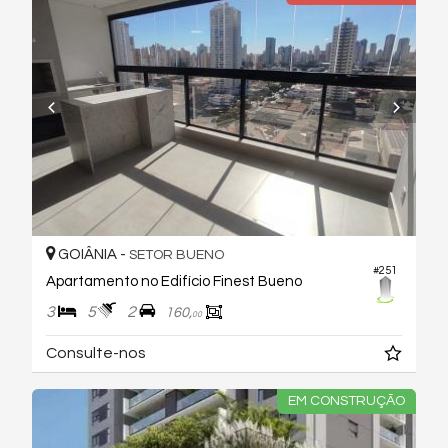
GOIÂNIA -
SETOR BUENO
#251
Apartamento no Edifício Finest Bueno
3
5
2
160,
00
Consulte-nos
EM CONSTRUÇÃO