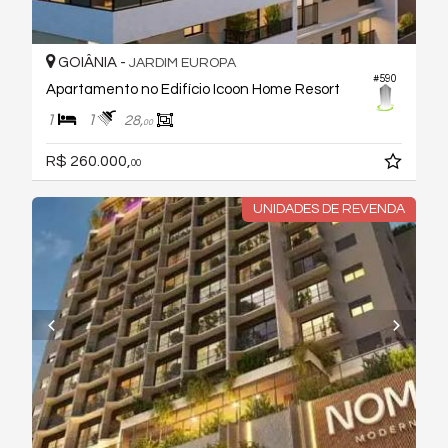
GOIÂNIA -
JARDIM EUROPA
#590
Apartamento no Edifício Icoon Home Resort
1
1
28,
00
R$ 260.000,
00
UNIDADES DE REVENDA