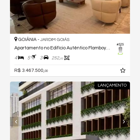
GOIÂNIA -
JARDIM GOIÁS
#529
Apartamento no Edifício Autêntico Flamboyant Residencial
4
5
3
252,
00
R$ 3.467.500,
00
LANÇAMENTO