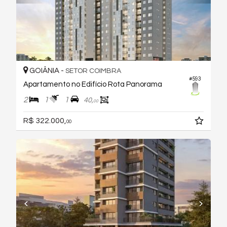
GOIÂNIA -
SETOR COIMBRA
#593
Apartamento no Edifício Rota Panorama
2
1
1
40,
00
R$ 322.000,
00