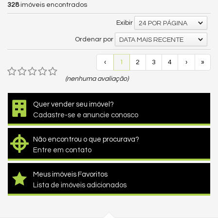
328
imóveis encontrados
Exibir
24 POR PÁGINA
Ordenar por
DATA MAIS RECENTE
‹
1
2
3
4
›
»
(nenhuma avaliação)
Quer vender seu imóvel?
Cadastre-se e anuncie conosco
Não encontrou o que procurava?
Entre em contato
Meus imóveis Favoritos
Lista de imóveis adicionados