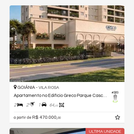
GOIÂNIA -
VILA ROSA
#589
Apartamento no Edifício Greco Parque Cascavel
2
2
1
64,
00
R$ 470.000,
a partir de
00
ULTIMA UNIDADE