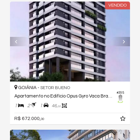
VENDIDO
GOIÂNIA -
SETOR BUENO
#395
Apartamento no Edifício Opus Gyro Vaca Brava
1
2
1
46,
00
R$ 672.000,
00