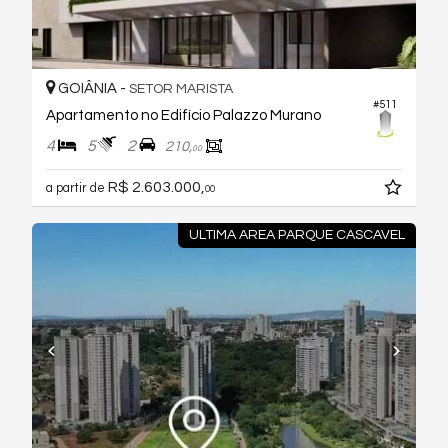
GOIÂNIA -
SETOR MARISTA
#511
Apartamento no Edifício Palazzo Murano
4
5
2
210,
00
R$ 2.603.000,
a partir de
00
ULTIMA AREA PARQUE CASCAVEL