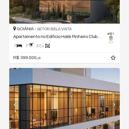
GOIÂNIA -
SETOR BELA VISTA
#591
Apartamento no Edifício Hailé Pinheiro Club House
1
1
37,
00
R$ 399.000,
00