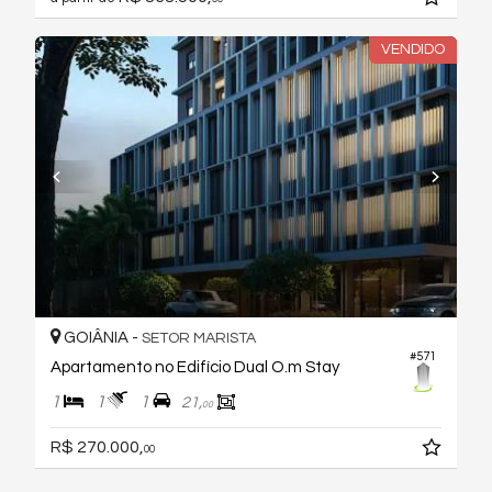
VENDIDO
GOIÂNIA -
SETOR MARISTA
#571
Apartamento no Edifício Dual O.m Stay
1
1
1
21,
00
R$ 270.000,
00