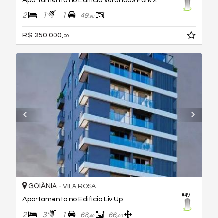
Apartamento no Edifício Varandas Park 2
2
1
1
49,
00
R$ 350.000,
00
GOIÂNIA -
VILA ROSA
#491
Apartamento no Edifício Liv Up
2
3
1
68,
66,
00
00