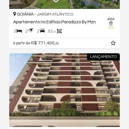
GOIÂNIA -
JARDIM ATLÂNTICO
#534
Apartamento no Edifício Paradizzo By Mzn
3
2
2
83,
00
R$ 771.400,
a partir de
00
LANÇAMENTO