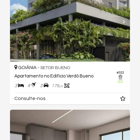
GOIÂNIA -
SETOR BUENO
#553
Apartamento no Edifício Verdô Bueno
3
4
3
179,
00
Consulte-nos