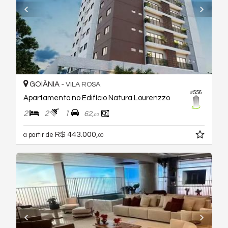
GOIÂNIA -
VILA ROSA
#556
Apartamento no Edifício Natura Lourenzzo
2
2
1
62,
00
R$ 443.000,
a partir de
00