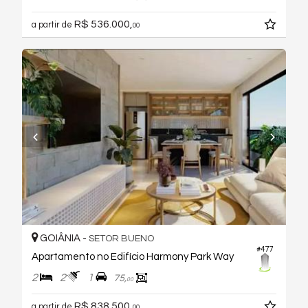
R$ 536.000,
a partir de
00
GOIÂNIA -
SETOR BUENO
#477
Apartamento no Edifício Harmony Park Way
2
2
1
75,
00
R$ 838.500,
a partir de
00