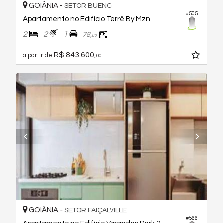
GOIÂNIA -
SETOR BUENO
#505
Apartamento no Edifício Terrê By Mzn
2
2
1
78,
00
R$ 843.600,
a partir de
00
GOIÂNIA -
SETOR FAIÇALVILLE
#566