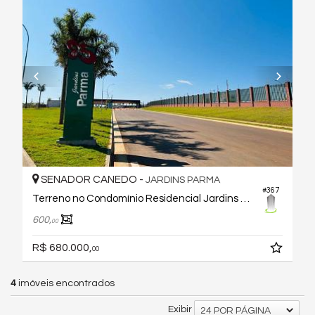
SENADOR CANEDO -
JARDINS PARMA
#367
Terreno no Condomínio Residencial Jardins Parma
600,
00
R$ 680.000,
00
4
imóveis encontrados
Exibir
24 POR PÁGINA