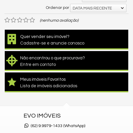
Ordenar por
DATA MAIS RECENTE
(nenhuma avaliação)
Quer vender seu imóvel?
Cadastre-se e anuncie conosco
Não encontrou o que procurava?
Entre em contato
Meus imóveis Favoritos
Lista de imóveis adicionados
EVO IMÓVEIS
(62)
9.9979-1433 (WhatsApp)