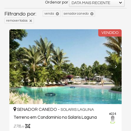
Ordenar por
DATA MAIS RECENTE
Filtrando por:
venda
senador canedo
remover todos
VENDIDO
SENADOR CANEDO -
SOLARIS LAGUNA
#224
Terreno em Condomínio no Solaris Laguna
278,
00