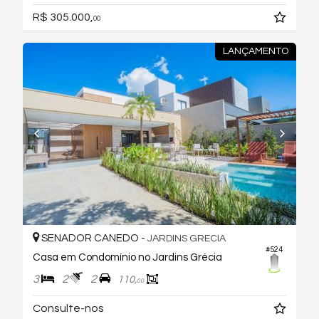
R$ 305.000,
00
LANÇAMENTO
SENADOR CANEDO -
JARDINS GRECIA
#524
Casa em Condomínio no Jardins Grécia
3
2
2
110,
00
Consulte-nos