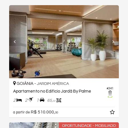
GOIÂNIA -
JARDIM AMÉRICA
#341
Apartamento no Edifício Jardã By Palme
2
2
1
65,
00
R$ 510.000,
a partir de
00
OPORTUNIDADE - MOBILIADO