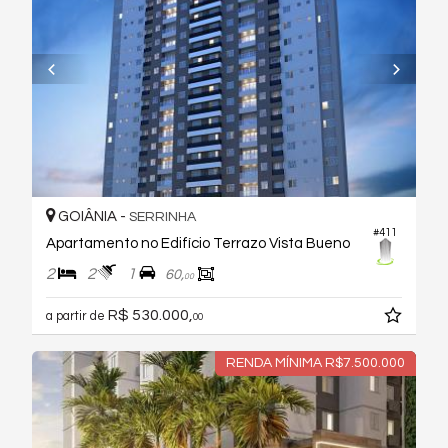
GOIÂNIA -
SERRINHA
#411
Apartamento no Edifício Terrazo Vista Bueno
2
2
1
60,
00
R$ 530.000,
a partir de
00
RENDA MÍNIMA R$7.500.000