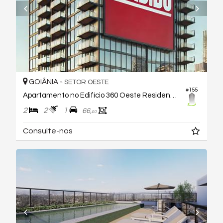
GOIÂNIA -
SETOR OESTE
#155
Apartamento no Edifício 360 Oeste Residencial
2
2
1
66,
00
Consulte-nos