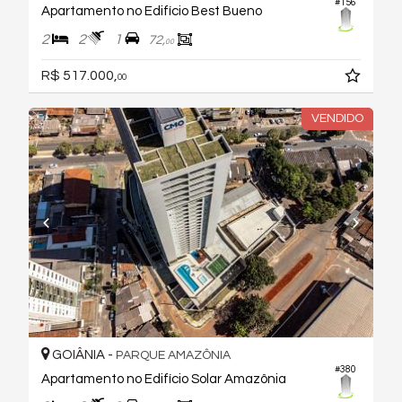
#156
Apartamento no Edifício Best Bueno
2
2
1
72,
00
R$ 517.000,
00
VENDIDO
GOIÂNIA -
PARQUE AMAZÔNIA
#380
Apartamento no Edifício Solar Amazônia