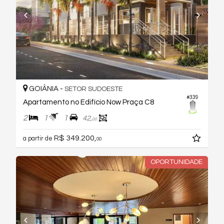
GOIÂNIA -
SETOR SUDOESTE
#339
Apartamento no Edifício Now Praça C8
2
1
1
42,
00
R$ 349.200,
a partir de
00
OPORTUNIDADE