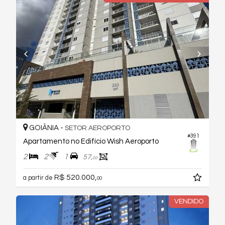
GOIÂNIA -
SETOR AEROPORTO
#391
Apartamento no Edifício Wish Aeroporto
2
2
1
57,
00
R$ 520.000,
a partir de
00
VENDIDO