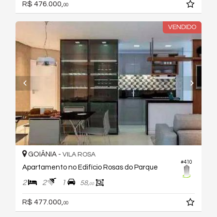
R$ 476.000,
00
VENDIDO
GOIÂNIA -
VILA ROSA
#410
Apartamento no Edifício Rosas do Parque
2
2
1
58,
00
R$ 477.000,
00