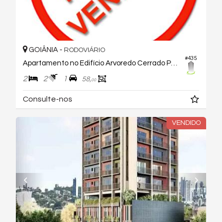
GOIÂNIA -
RODOVIÁRIO
#435
Apartamento no Edifício Arvoredo Cerrado Parque
2
2
1
58,
00
Consulte-nos
VENDIDO