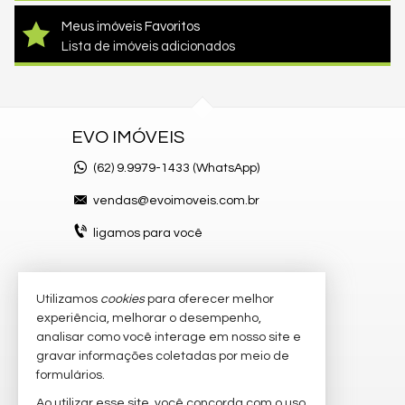
Meus imóveis Favoritos
Lista de imóveis adicionados
EVO IMÓVEIS
(62)
9.9979-1433 (WhatsApp)
vendas@evoimoveis.com.br
ligamos para você
Utilizamos
cookies
para oferecer melhor
VEJA MAIS
experiência, melhorar o desempenho,
atendimento por WhatsApp
analisar como você interage em nosso site e
gravar informações coletadas por meio de
cadastre seu imóvel
formulários.
imóveis favoritos
Ao utilizar esse site, você concorda com o uso