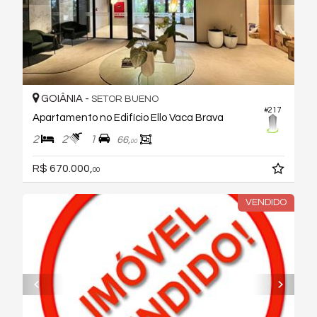
GOIÂNIA -
SETOR BUENO
#217
Apartamento no Edifício Ello Vaca Brava
2
2
1
66,
00
R$ 670.000,
00
VENDIDO