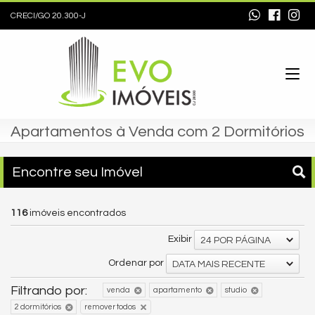
CRECI/GO 20.300-J
Apartamentos à Venda com 2 Dormitórios
Encontre seu Imóvel
116
imóveis encontrados
Exibir
24 POR PÁGINA
Ordenar por
DATA MAIS RECENTE
Filtrando por:
venda
apartamento
studio
2 dormitórios
remover todos