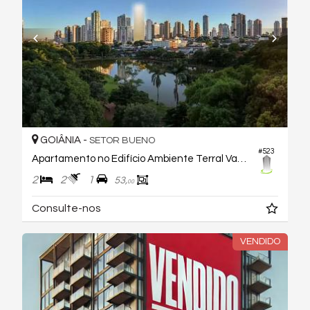
GOIÂNIA -
SETOR BUENO
#523
Apartamento no Edifício Ambiente Terral Vaca Brava
2
2
1
53,
00
Consulte-nos
VENDIDO