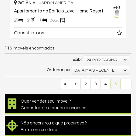
GOIÂNIA -
JARDIM AMÉRICA
#446
Apartamento no Edifício Level Home Resort
2
2
1
57,
00
Consulte-nos
116
imóveis encontrados
Exibir
24 POR PÁGINA
Ordenar por
DATA MAIS RECENTE
«
‹
2
3
4
5
›
Quer vender seu imóvel?
Cadastre-se e anuncie conosco
Não encontrou o que procurava?
Entre em contato