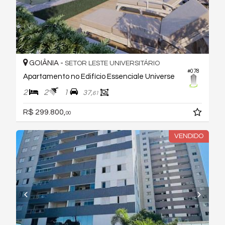
GOIÂNIA -
SETOR LESTE UNIVERSITÁRIO
#078
Apartamento no Edifício Essenciale Universe
2
2
1
37,
61
R$ 299.800,
00
VENDIDO