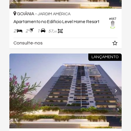
GOIÂNIA -
JARDIM AMÉRICA
#447
Apartamento no Edifício Level Home Resort
2
2
1
57,
00
Consulte-nos
LANÇAMENTO