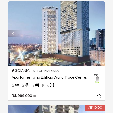
GOIÂNIA -
SETOR MARISTA
#244
Apartamento no Edifício World Trace Center Goiânia
2
2
1
81,
00
R$ 999.000,
00
VENDIDO