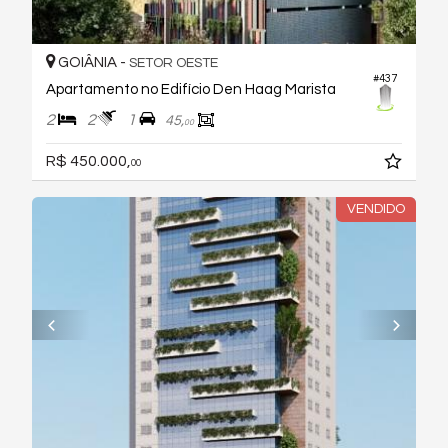
GOIÂNIA -
SETOR OESTE
#437
Apartamento no Edifício Den Haag Marista
2
2
1
45,
00
R$ 450.000,
00
VENDIDO