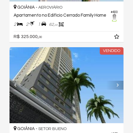
GOIÂNIA -
AEROVIÁRIO
#400
Apartamento no Edifício Cerrado Family Home
2
2
1
62,
00
R$ 325.000,
00
VENDIDO
GOIÂNIA -
SETOR BUENO