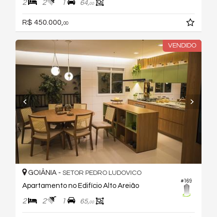
2
2
1
64,
00
R$ 450.000,
00
VENDIDO
GOIÂNIA -
SETOR PEDRO LUDOVICO
#169
Apartamento no Edifício Alto Areião
2
2
1
65,
00