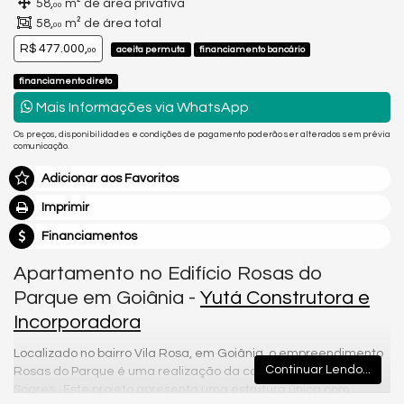
58,
m² de área privativa
00
58,
m² de área total
00
R$ 477.000,
aceita permuta
financiamento bancário
00
financiamento direto
Mais Informações via WhatsApp
Os preços, disponibilidades e condições de pagamento poderão ser alterados sem prévia
comunicação.
Adicionar aos Favoritos
Imprimir
Financiamentos
Apartamento no Edifício Rosas do
Parque em Goiânia -
Yutá Construtora e
Incorporadora
Localizado no bairro Vila Rosa, em Goiânia, o empreendimento
Continuar Lendo...
Rosas do Parque é uma realização da construtora Martins
Soares . Este projeto apresenta uma estrutura única com