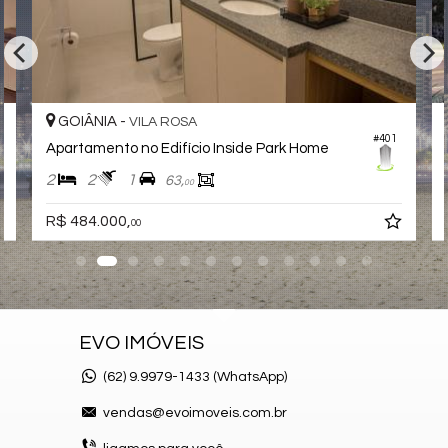
Endereço:
Rua Luciola Mazelo
Vila Rosa
Goiânia /
GO
GOIÂNIA -
VILA ROSA
#401
Apartamento no Edifício Inside Park Home
2
2
1
63,
00
R$ 484.000,
00
EVO IMÓVEIS
(62)
9.9979-1433 (WhatsApp)
vendas@evoimoveis.com.br