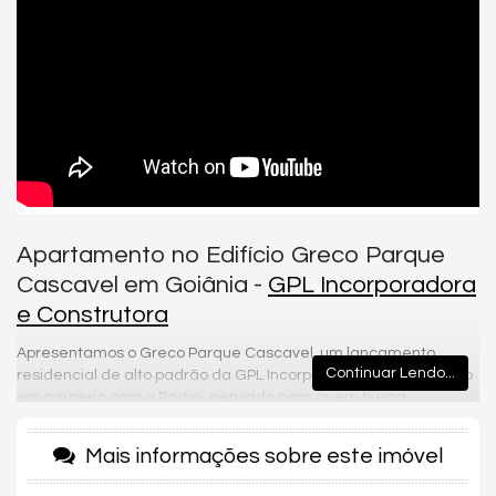
Apartamento no Edifício Greco Parque
Cascavel em Goiânia -
GPL Incorporadora
e Construtora
Apresentamos o Greco Parque Cascavel, um lançamento
Continuar Lendo...
residencial de alto padrão da GPL Incorporadora, desenvolvido
em parceria com a Partini, pensado para quem busca
modernidade, conforto e uma localização estratégica ao lado
de um dos principais parques da cidade. O projeto conta com
Mais informações sobre este imóvel
apartamentos de 2 e 3 quartos, com metragens entre
aproximadamente 64m² a 91m², com opções de até 3 suítes e