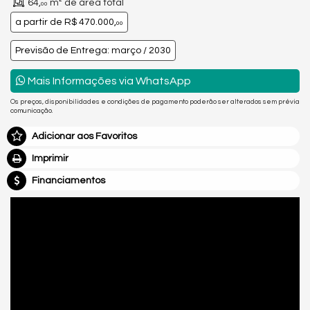
64,
m² de área total
00
a partir de
R$ 470.000,
00
Previsão de Entrega: março / 2030
Mais Informações via WhatsApp
Os preços, disponibilidades e condições de pagamento poderão ser alterados sem prévia
comunicação.
Adicionar aos Favoritos
Imprimir
Financiamentos