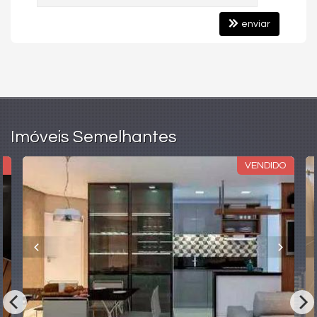
O empreendimento oferece uma área de lazer completa e
enviar
sofisticada, pensada para proporcionar uma experiência
diferenciada de moradia. Entre os destaques estão piscina
adulto e infantil, academia ampla, salão de festas, espaço
gourmet, brinquedoteca, playground, sala de jogos,
churrasqueira, quadra esportiva, deck molhado, rooftop com
ambientes exclusivos e espaços de convivência integrados ao
paisagismo, além de áreas inspiradas em conceito de vila
gastronômica no topo do edifício.
Imóveis Semelhantes
Construtora GPL
VENDIDO
A GPL Incorporadora possui mais de 30 anos de atuação no
mercado imobiliário de Goiânia, sendo reconhecida pela
qualidade construtiva, inovação e projetos de alto padrão. A
empresa já entregou diversos empreendimentos na cidade,
com forte presença no segmento residencial e foco em
localizações estratégicas, arquitetura contemporânea e
valorização dos imóveis ao longo do tempo.
Características do Imóvel
Área de Serviço