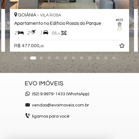
Sacada / Varanda
Sala de Estar
GOIÂNIA -
VILA ROSA
Sala de Jantar
#410
Cozinha
Rosas do Parque
Apartamento no Edifício Inside 
Lavabo
Suíte Master
2
2
1
63,
00
Fechadura Eletrônica
R$ 484.000,
Características do Empreendimento
00
Bar
Sala de Jogos
Salão de Festas
Piscina
Quadra Esportiva
Spa
EVO IMÓVEIS
Espaço Gourmet
Espaço Fitness
(62)
9.9979-1433 (WhatsApp)
Playground
Brinquedoteca
vendas@evoimoveis.com.br
Mini Mercado
Deck Molhado
ligamos para você
Hall Decorado e Mobiliado
RoofTop
Lounge
Hidromassagem