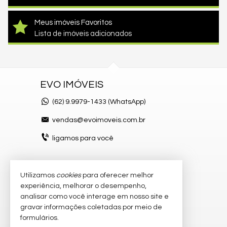
Meus imóveis Favoritos
Lista de imóveis adicionados
EVO IMÓVEIS
(62)
9.9979-1433 (WhatsApp)
vendas@evoimoveis.com.br
ligamos para você
Utilizamos
cookies
para oferecer melhor
VEJA MAIS
experiência, melhorar o desempenho,
atendimento por WhatsApp
analisar como você interage em nosso site e
gravar informações coletadas por meio de
cadastre seu imóvel
formulários.