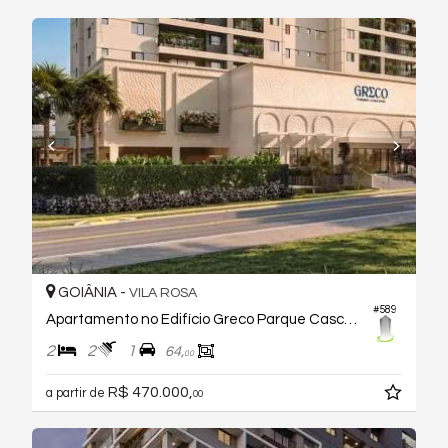
GOIÂNIA -
VILA ROSA
#589
Apartamento no Edifício Greco Parque Cascavel
2
2
1
64,
00
R$ 470.000,
a partir de
00