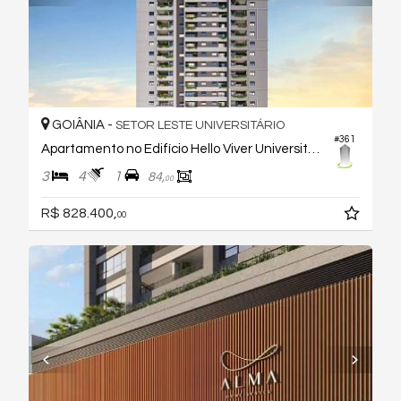
GOIÂNIA -
SETOR LESTE UNIVERSITÁRIO
#361
Apartamento no Edifício Hello Viver Universitário
3
4
1
84,
00
R$ 828.400,
00