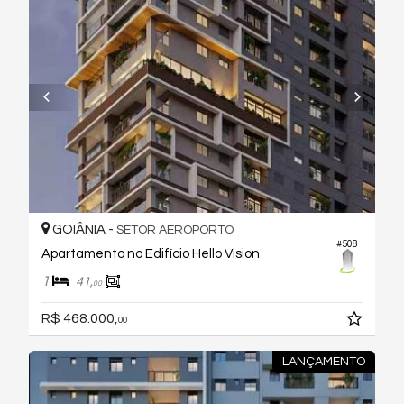
GOIÂNIA -
SETOR AEROPORTO
#508
Apartamento no Edifício Hello Vision
1
41,
00
R$ 468.000,
00
LANÇAMENTO