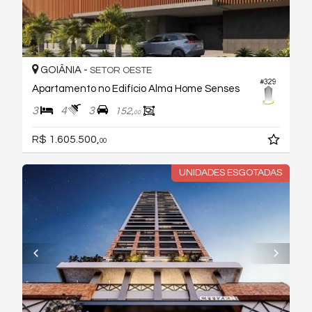
GOIÂNIA -
SETOR OESTE
#329
Apartamento no Edifício Alma Home Senses
3
4
3
152,
00
R$ 1.605.500,
00
UNIDADES ESGOTADAS