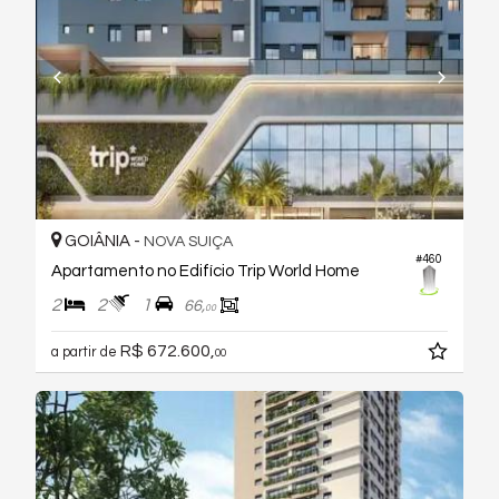
GOIÂNIA -
NOVA SUIÇA
#460
Apartamento no Edifício Trip World Home
2
2
1
66,
00
R$ 672.600,
a partir de
00