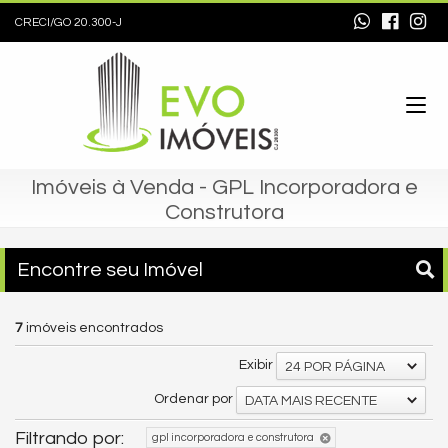
CRECI/GO 20.300-J
Imóveis à Venda - GPL Incorporadora e
Construtora
Encontre seu Imóvel
7
imóveis encontrados
Exibir
24 POR PÁGINA
Ordenar por
DATA MAIS RECENTE
Filtrando por:
gpl incorporadora e construtora