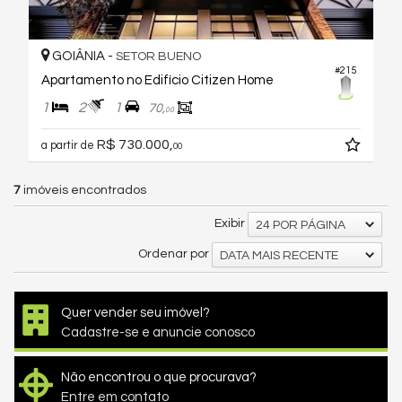
GOIÂNIA -
SETOR BUENO
#215
Apartamento no Edifício Citizen Home
1
2
1
70,
00
R$ 730.000,
a partir de
00
7
imóveis encontrados
Exibir
24 POR PÁGINA
Ordenar por
DATA MAIS RECENTE
Quer vender seu imóvel?
Cadastre-se e anuncie conosco
Não encontrou o que procurava?
Entre em contato