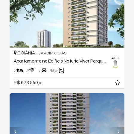
GOIÂNIA -
JARDIM GOIÁS
#319
Apartamento no Edifício Naturia Viver Parque Flamboyant
2
2
1
65,
00
R$ 673.550,
00