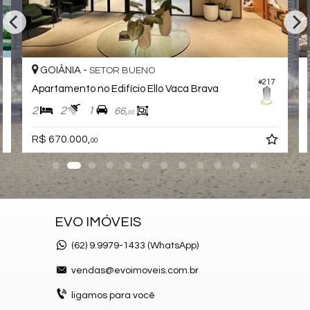
GOIÂNIA -
SETOR BUENO
#217
Apartamento no Edifício Ello Vaca Brava
2
2
1
66,
00
R$ 670.000,
00
EVO IMÓVEIS
(62)
9.9979-1433 (WhatsApp)
vendas@evoimoveis.com.br
ligamos para você