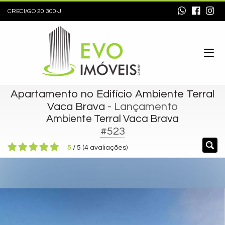
CRECI/GO 20.300-J
Apartamento no Edifício Ambiente Terral
Vaca Brava
- Lançamento
Ambiente Terral Vaca Brava
#523
5
/
5
(
4
avaliações)