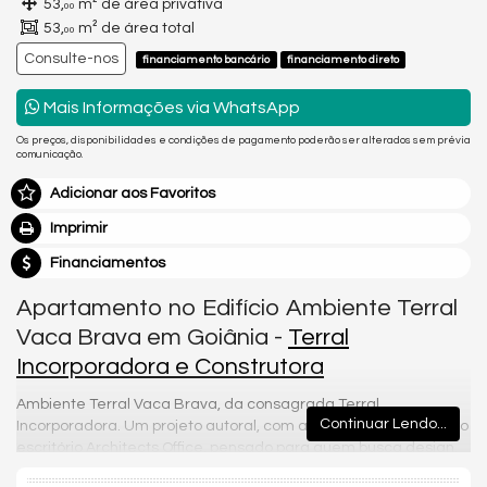
53,
m² de área privativa
00
53,
m² de área total
00
Consulte-nos
financiamento bancário
financiamento direto
Mais Informações via WhatsApp
Os preços, disponibilidades e condições de pagamento poderão ser alterados sem prévia
comunicação.
Adicionar aos Favoritos
Imprimir
Financiamentos
Apartamento no Edifício Ambiente Terral
Vaca Brava em Goiânia -
Terral
Incorporadora e Construtora
Ambiente Terral Vaca Brava, da consagrada Terral
Continuar Lendo...
Incorporadora. Um projeto autoral, com assinatura do premiado
escritório Architects Office, pensado para quem busca design,
funcionalidade e qualidade de vida.