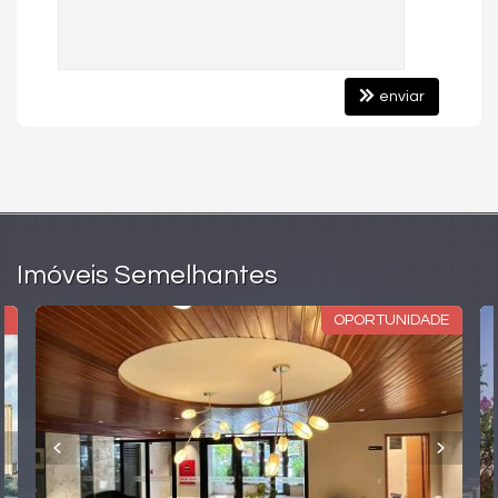
enviar
Imóveis Semelhantes
O
OPORTUNIDADE