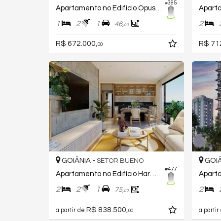
#395
Apartamento no Edifício Opus Gyro Vaca Brava
Aparta
1
2
1
2
46,
00
R$ 672.000,
R$ 71
00
GOIÂNIA -
GOIÂ
SETOR BUENO
#477
Apartamento no Edifício Harmony Park Way
2
2
1
2
75,
00
R$ 838.500,
a partir de
a partir
00