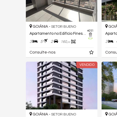
GOIÂNIA -
GOIÂ
SETOR BUENO
#251
Apartamento no Edifício Finest Bueno
3
5
2
3
160,
00
Consulte-nos
Consu
VENDIDO
GOIÂNIA -
GOIÂ
SETOR BUENO