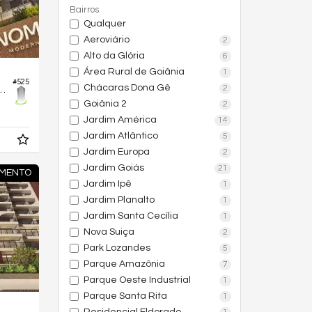
Bairros
Qualquer
Aeroviário
2
Alto da Glória
6
Área Rural de Goiânia
1
#525
Chácaras Dona Gê
2
difício Nomad Modern Life
Goiânia 2
2
Jardim América
14
Jardim Atlântico
5
Jardim Europa
2
Jardim Goiás
21
MENTO
Jardim Ipê
1
Jardim Planalto
1
Jardim Santa Cecília
1
Nova Suiça
2
Park Lozandes
5
Parque Amazônia
7
Parque Oeste Industrial
1
Parque Santa Rita
1