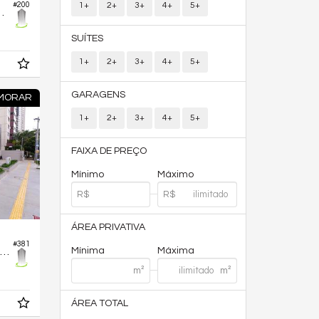
1+
2+
3+
4+
5+
#200
o Hub Compact Life
SUÍTES
1+
2+
3+
4+
5+
GARAGENS
 MORAR
1+
2+
3+
4+
5+
FAIXA DE PREÇO
Mínimo
Máximo
ÁREA PRIVATIVA
#381
Mínima
Máxima
Apartamento no Edifício Bueno Park
ÁREA TOTAL