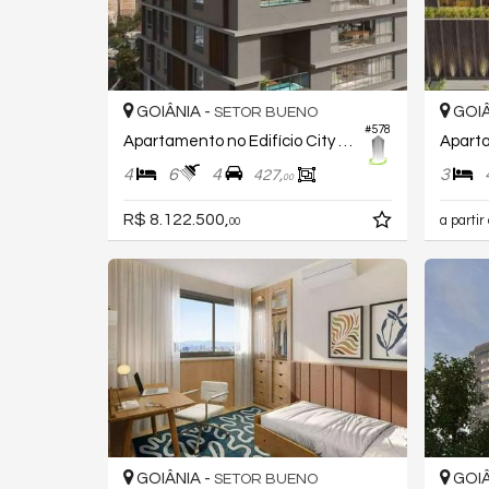
GOIÂNIA -
GOIÂ
SETOR BUENO
#578
Apartamento no Edifício City Park Royal
4
6
4
3
427,
00
R$ 8.122.500,
a partir
00
GOIÂNIA -
GOIÂ
SETOR BUENO