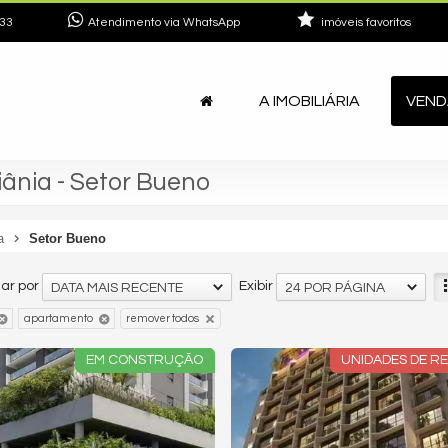
33
Atendimento via WhatsApp
imóveis favoritos
A IMOBILIÁRIA
VEND
nia - Setor Bueno
a
Setor Bueno
ar por
Exibir
DATA MAIS RECENTE
24 POR PÁGINA
apartamento
remover todos
EM CONSTRUÇÃO
UNIDADES DE R