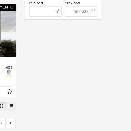
Mínima
Máxima
MENTO
#509
mento no Edifício Synergia Bueno
3
›