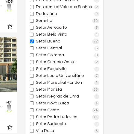
Residencial Eldorado
1
#505
 Terrê By Mzn
Residencial Vale dos Sonhos I
2
Rodoviário
2
Serrinha
12
Setor Aeroporto
5
Setor Bela Vista
4
Setor Bueno
72
Setor Central
5
Setor Coimbra
3
Setor Criméia Oeste
2
Setor Faiçalville
1
Setor Leste Universitário
7
Setor Marechal Rondon
1
Setor Marista
86
Setor Negrão de Lima
1
#431
Setor Nova Suíça
4
fício Municipal Arquitetura de Goiânia
Setor Oeste
24
Setor Pedro Ludovico
11
Setor Sudoeste
1
Vila Rosa
8