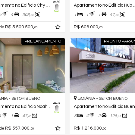
#439
Apartamento no Edifício City 23 By Pininfarina
Apartamento no Edifíci
5
4
1
1
1
308,
47,
00
00
R$ 5.500.500,
R$ 606.000,
 de
00
00
PRE LANÇAMENTO
PRONTO PARA
NIA -
GOIÂNIA -
SETOR BUENO
SETOR BUENO
#474
Apartamento no Edifício Noah Sim Home
1
1
3
4
2
47,
126,
00
00
R$ 557.000,
R$ 1.216.000,
 de
00
00