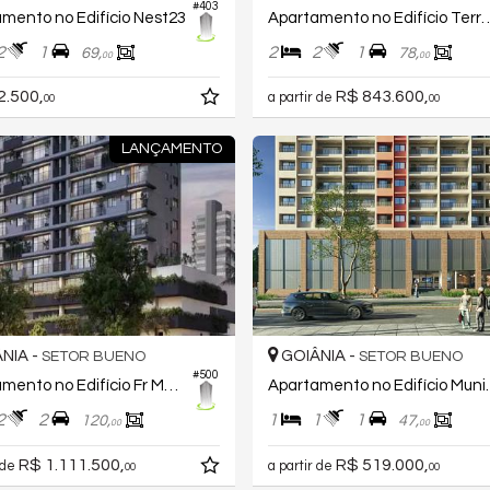
#403
mento no Edifício Nest23
Apartamento no Edifício
2
1
2
2
1
69,
78,
00
00
2.500,
R$ 843.600,
a partir de
00
00
LANÇAMENTO
NIA -
GOIÂNIA -
SETOR BUENO
SETOR BUENO
#500
Apartamento no Edifício Fr Magno
Apartamento no Edi
2
2
1
1
1
120,
47,
00
00
R$ 1.111.500,
R$ 519.000,
 de
a partir de
00
00