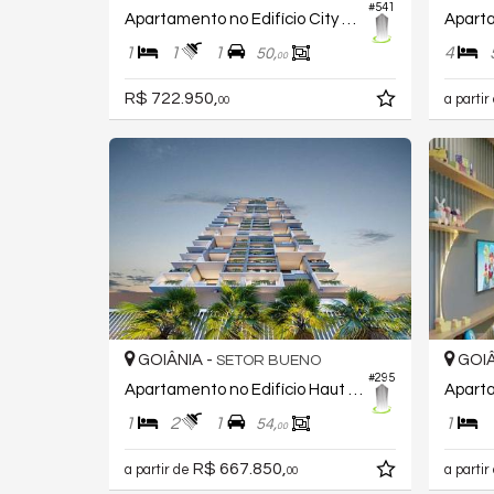
#541
Apartamento no Edifício City Way
1
1
1
4
50,
00
R$ 722.950,
a partir
00
GOIÂNIA -
GOIÂ
SETOR BUENO
#295
Apartamento no Edifício Haut Compact Life
1
2
1
1
54,
00
R$ 667.850,
a partir de
a partir
00