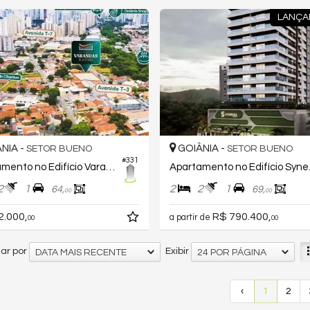
LANÇA
NIA -
GOIÂNIA -
SETOR BUENO
SETOR BUENO
#331
Apartamento no Edifício Varandas Bueno
Aparta
2
1
2
2
1
64,
69,
00
00
2.000,
R$ 790.400,
a partir de
00
00
ar por
Exibir
DATA MAIS RECENTE
24 POR PÁGINA
‹
1
2