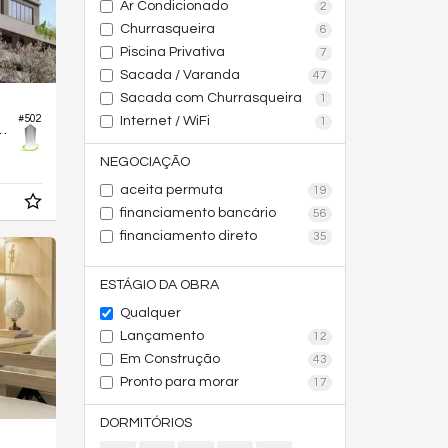
Ar Condicionado
2
Churrasqueira
6
Piscina Privativa
7
Sacada / Varanda
47
Sacada com Churrasqueira
1
#502
Internet / WiFi
1
cio City Park Majestic
NEGOCIAÇÃO
aceita permuta
19
financiamento bancário
56
financiamento direto
35
ESTÁGIO DA OBRA
Qualquer
Lançamento
12
Em Construção
43
Pronto para morar
17
DORMITÓRIOS