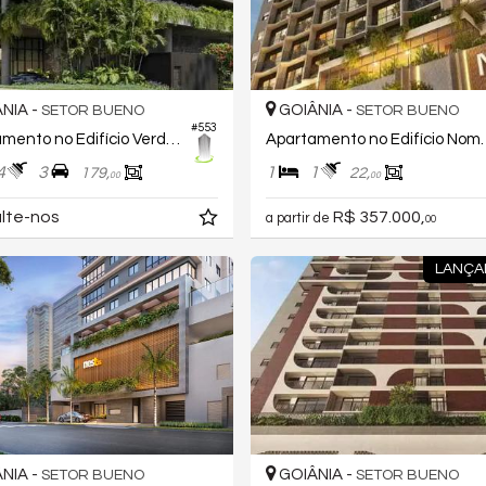
NIA -
GOIÂNIA -
SETOR BUENO
SETOR BUENO
#553
Apartamento no Edifício Verdô Bueno
Apartamento no E
4
3
1
1
179,
22,
00
00
lte-nos
R$ 357.000,
a partir de
00
LANÇA
NIA -
GOIÂNIA -
SETOR BUENO
SETOR BUENO