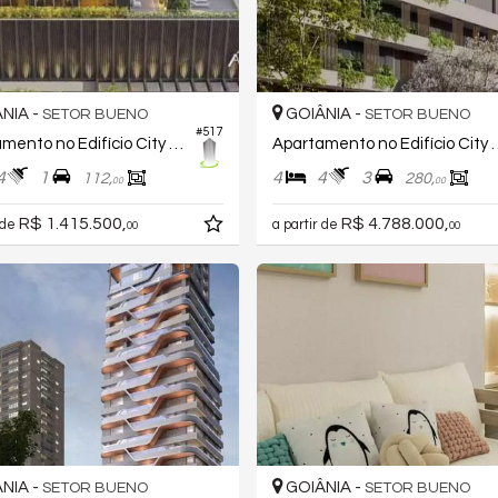
NIA -
GOIÂNIA -
SETOR BUENO
SETOR BUENO
#517
Apartamento no Edifício City Áuten
Apartamento no Edifí
4
1
4
4
3
112,
280,
00
00
R$ 1.415.500,
R$ 4.788.000,
 de
a partir de
00
00
NIA -
GOIÂNIA -
SETOR BUENO
SETOR BUENO