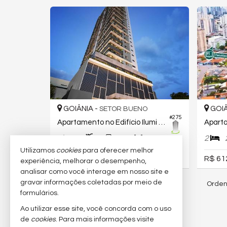
GOIÂNIA -
GOIÂ
SETOR BUENO
#275
Apartamento no Edifício Ilumi Bueno Residências
2
2
1
2
64,
00
Utilizamos
cookies
para oferecer melhor
R$ 620.000,
R$ 61
00
experiência, melhorar o desempenho,
analisar como você interage em nosso site e
gravar informações coletadas por meio de
Orden
72
imóveis encontrados
formulários.
Ao utilizar esse site, você concorda com o uso
(nenhuma avaliação)
de
cookies
. Para mais informações visite