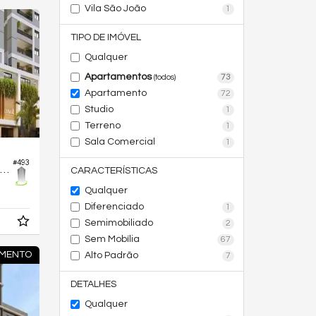
Vila São João
1
TIPO DE IMÓVEL
Qualquer
Apartamentos
73
(todos)
Apartamento
72
Studio
1
Terreno
1
Sala Comercial
1
#493
partamento no Edifício Envolt Biophilic Home
CARACTERÍSTICAS
Qualquer
Diferenciado
1
Semimobiliado
2
Sem Mobília
67
MENTO
Alto Padrão
7
DETALHES
Qualquer