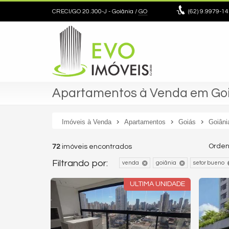
CRECI/GO 20.300-J
- Goiânia /
GO
(62)
9.9979-14
Apartamentos à Venda em Goiâ
Imóveis à Venda
Apartamentos
Goiás
Goiâni
Orden
72
imóveis encontrados
Filtrando por:
venda
goiânia
setor bueno
ULTIMA UNIDADE