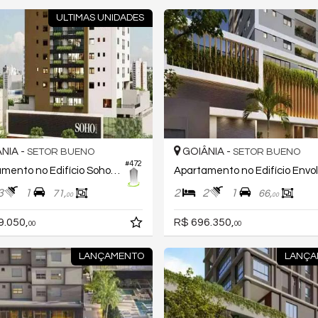
ULTIMAS UNIDADES
NIA -
GOIÂNIA -
SETOR BUENO
SETOR BUENO
#472
Apartamento no Edifício Soho Bueno
A
3
1
2
2
1
71,
66,
00
00
9.050,
R$ 696.350,
00
00
LANÇAMENTO
LANÇA