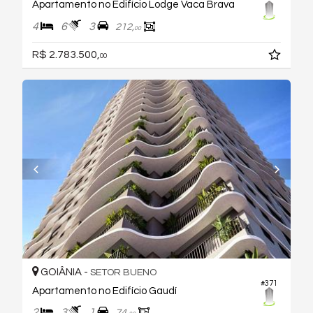
Apartamento no Edifício Lodge Vaca Brava
4
6
3
212,
00
R$ 2.783.500,
00
GOIÂNIA -
SETOR BUENO
#371
Apartamento no Edifício Gaudí
2
3
1
74,