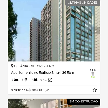
ULTIMAS UNIDADES
GOIÂNIA -
SETOR BUENO
#486
Apartamento no Edifício Smart 36 Ebm
1
1
1
37,
00
R$ 484.000,
a partir de
00
EM CONSTRUÇÃO