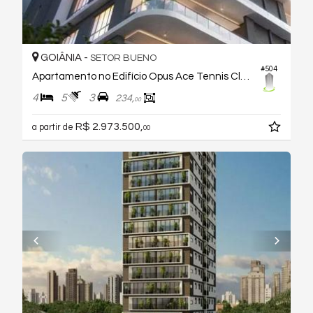
GOIÂNIA -
SETOR BUENO
#504
Apartamento no Edifício Opus Ace Tennis Club Vaca Brava
4
5
3
234,
00
R$ 2.973.500,
a partir de
00