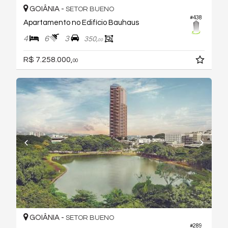
GOIÂNIA -
SETOR BUENO
#438
Apartamento no Edifício Bauhaus
4
6
3
350,
00
R$ 7.258.000,
00
GOIÂNIA -
SETOR BUENO
#289