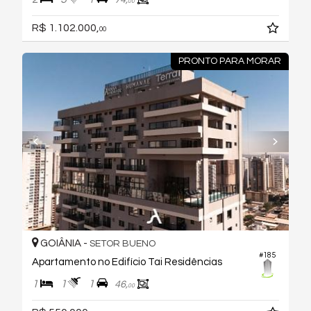
00
R$ 1.102.000,
00
PRONTO PARA MORAR
GOIÂNIA -
SETOR BUENO
#185
Apartamento no Edifício Tai Residências
1
1
1
46,
00