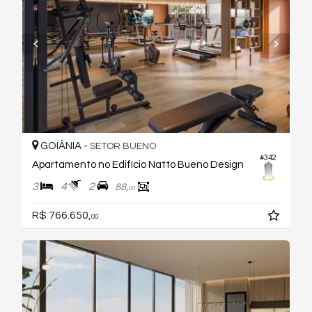
GOIÂNIA -
SETOR BUENO
#342
Apartamento no Edifício Natto Bueno Design
3
4
2
88,
00
R$ 766.650,
00