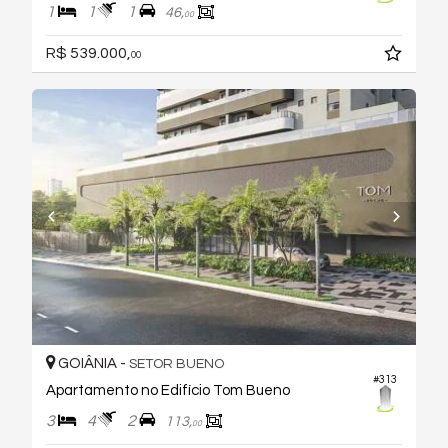
1
1
1
46,
00
R$ 539.000,
00
GOIÂNIA -
SETOR BUENO
#313
Apartamento no Edifício Tom Bueno
3
4
2
113,
00