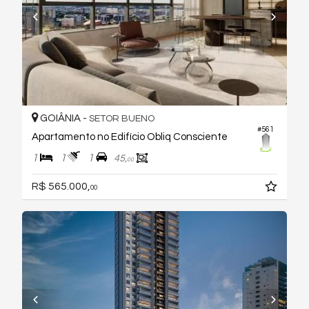
GOIÂNIA -
SETOR BUENO
#561
Apartamento no Edifício Obliq Consciente
1
1
1
45,
00
R$ 565.000,
00