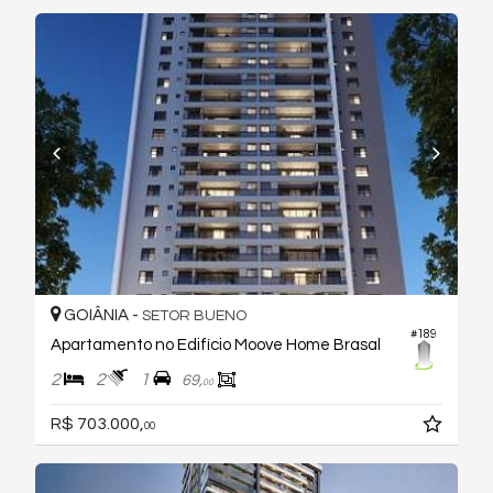
GOIÂNIA -
SETOR BUENO
#189
Apartamento no Edifício Moove Home Brasal
2
2
1
69,
00
R$ 703.000,
00