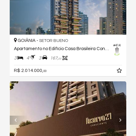
GOIÂNIA -
SETOR BUENO
#414
Apartamento no Edifício Casa Brasileira Consciente
3
4
3
167,
00
R$ 2.014.000,
00