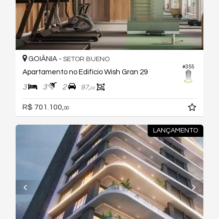
GOIÂNIA -
SETOR BUENO
#355
Apartamento no Edifício Wish Gran 29
3
3
2
97,
00
R$ 701.100,
00
LANÇAMENTO