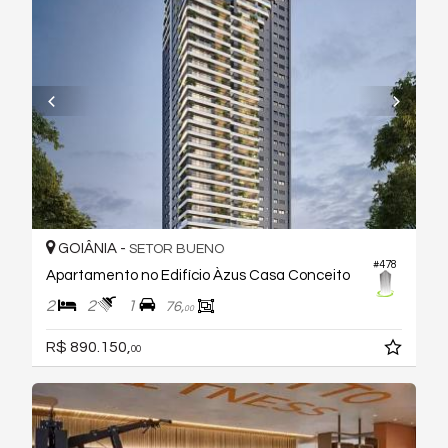
GOIÂNIA -
SETOR BUENO
#478
Apartamento no Edifício Àzus Casa Conceito
2
2
1
76,
00
R$ 890.150,
00