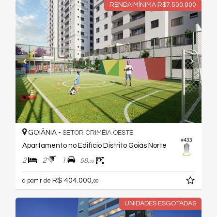
RENDA MÍNIMA R$7.500.000
GOIÂNIA -
SETOR CRIMÉIA OESTE
#433
Apartamento no Edifício Distrito Goiás Norte
2
2
1
58,
00
R$ 404.000,
a partir de
00
UNIDADES ESGOTADAS