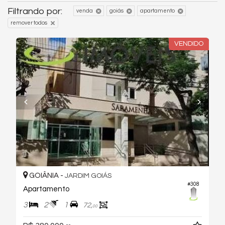
Filtrando por:
venda
goiás
apartamento
remover todos
VENDIDO
GOIÂNIA -
JARDIM GOIÁS
#308
Apartamento
3
2
1
72,
00