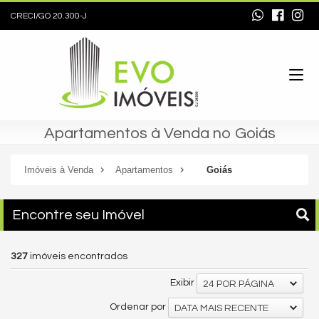
CRECI/GO 20.300-J
Apartamentos à Venda no Goiás
Imóveis à Venda
Apartamentos
Goiás
Encontre seu Imóvel
327
imóveis encontrados
Exibir
24 POR PÁGINA
Ordenar por
DATA MAIS RECENTE