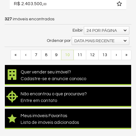
R$ 2.403.500,
00
327
imóveis encontrados
Exibir
24 POR PÁGINA
Ordenar por
DATA MAIS RECENTE
«
‹
7
8
9
10
11
12
13
›
»
Quer vender seu imóvel?
Cadastre-se e anuncie conosco
Não encontrou o que procurava?
Entre em contato
Meus imóveis Favoritos
Lista de imóveis adicionados