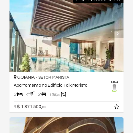
GOIÂNIA -
SETOR MARISTA
#164
Apartamento no Edifício Talk Marista
3
4
2
138,
00
R$ 1.871.500,
00