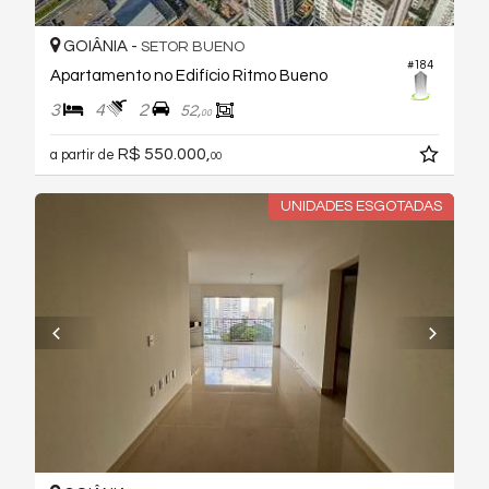
GOIÂNIA -
SETOR BUENO
#184
Apartamento no Edifício Ritmo Bueno
3
4
2
52,
00
R$ 550.000,
a partir de
00
UNIDADES ESGOTADAS