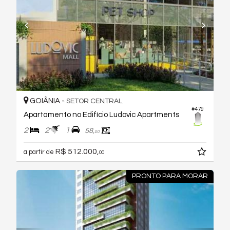
GOIÂNIA -
SETOR CENTRAL
#479
Apartamento no Edifício Ludovic Apartments
2
2
1
58,
00
R$ 512.000,
a partir de
00
PRONTO PARA MORAR