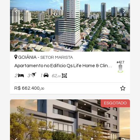
GOIÂNIA -
SETOR MARISTA
#427
Apartamento no Edifício Qs Life Home & Clinical
2
3
1
62,
00
R$ 662.400,
00
ESGOTADO