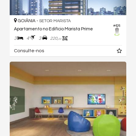
GOIÂNIA -
SETOR MARISTA
#426
Apartamento no Edifício Marista Prime
3
4
3
220,
00
Consulte-nos