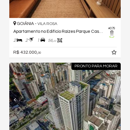
GOIÂNIA -
VILA ROSA
#379
Apartamento no Edifício Raízes Parque Cascavel
2
2
1
56,
00
R$ 432.000,
00
PRONTO PARA MORAR