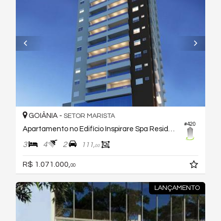
GOIÂNIA -
SETOR MARISTA
#420
Apartamento no Edifício Inspirare Spa Residence
3
4
2
111,
00
R$ 1.071.000,
00
LANÇAMENTO