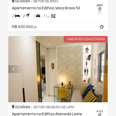
GOIÂNIA -
SETOR BUENO
#260
Apartamento no Edifício Vaca Brava 53
2
2
1
71,
00
R$ 650.000,
00
UNIDADES ESGOTADAS
GOIÂNIA -
SETOR NEGRÃO DE LIMA
#133
Apartamento no Edifício Alameda Leste