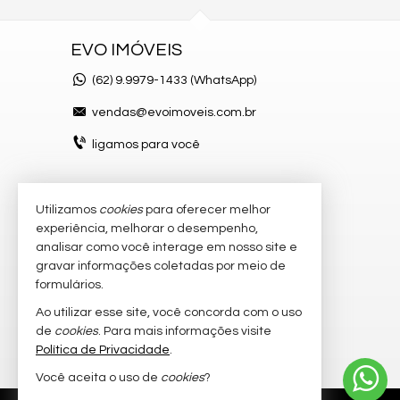
EVO IMÓVEIS
(62)
9.9979-1433 (WhatsApp)
vendas@evoimoveis.com.br
ligamos para você
Utilizamos
cookies
para oferecer melhor
VEJA MAIS
experiência, melhorar o desempenho,
atendimento por WhatsApp
analisar como você interage em nosso site e
gravar informações coletadas por meio de
cadastre seu imóvel
formulários.
imóveis favoritos
Ao utilizar esse site, você concorda com o uso
de
cookies
. Para mais informações visite
mapa de imóveis
Política de Privacidade
.
Você aceita o uso de
cookies
?