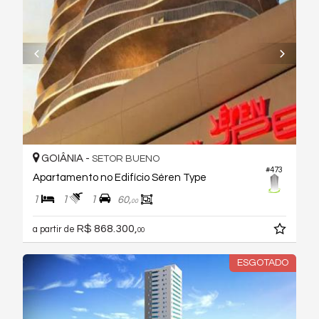
GOIÂNIA -
SETOR BUENO
#473
Apartamento no Edifício Séren Type
1
1
1
60,
00
R$ 868.300,
a partir de
00
ESGOTADO