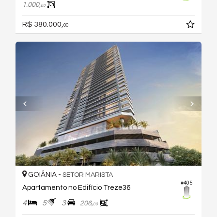
1.000,
00
R$ 380.000,
00
GOIÂNIA -
SETOR MARISTA
#405
Apartamento no Edifício Treze36
4
5
3
206,
00