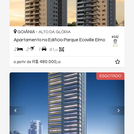
GOIÂNIA -
ALTO DA GLÓRIA
#542
Apartamento no Edifício Parque Ecoville Elmo
2
2
1
61,
00
R$ 480.000,
a partir de
00
ESGOTADO