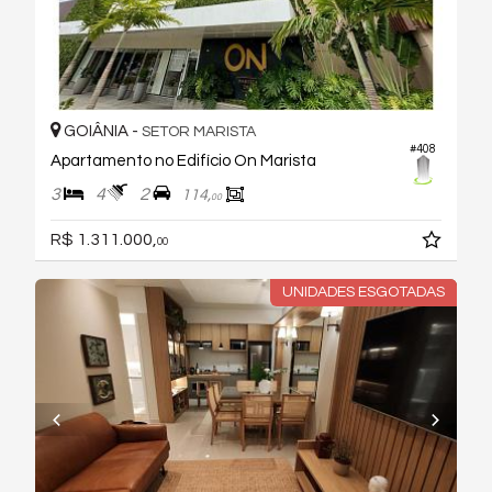
GOIÂNIA -
SETOR MARISTA
#408
Apartamento no Edifício On Marista
3
4
2
114,
00
R$ 1.311.000,
00
UNIDADES ESGOTADAS