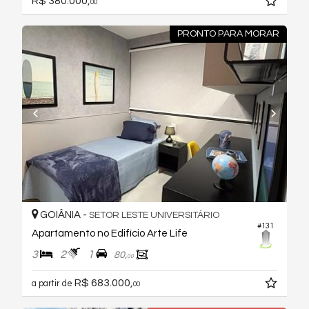
R$ 380.000,
00
PRONTO PARA MORAR
GOIÂNIA -
SETOR LESTE UNIVERSITÁRIO
#131
Apartamento no Edifício Arte Life
3
2
1
80,
00
R$ 683.000,
a partir de
00