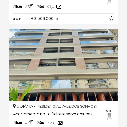
3
3
2
91,
00
R$ 568.000,
a partir de
00
GOIÂNIA -
RESIDENCIAL VALE DOS SONHOS I
#281
Apartamento no Edifício Reserva dos Ipês
3
4
2
128,
00