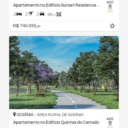
#357
Apartamento no Edifício Sunset Residence Goiania 2
3
2
2
96,
00
R$ 740.050,
00
GOIÂNIA -
ÁREA RURAL DE GOIÂNIA
#532
Apartamento no Edifício Quintas do Cerrado