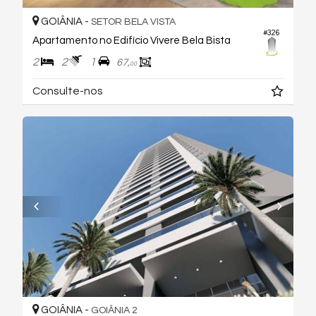
GOIÂNIA -
SETOR BELA VISTA
#326
Apartamento no Edifício Vivere Bela Bista
2
2
1
67,
00
Consulte-nos
GOIÂNIA -
GOIÂNIA 2