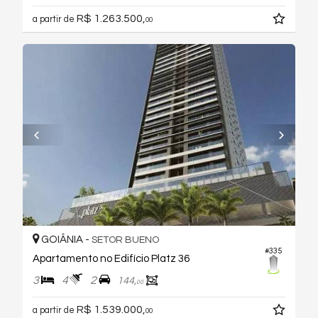
R$ 1.263.500,
a partir de
00
GOIÂNIA -
SETOR BUENO
#335
Apartamento no Edifício Platz 36
3
4
2
144,
00
R$ 1.539.000,
a partir de
00