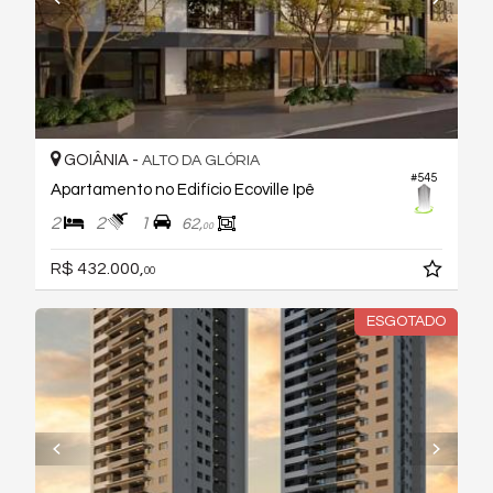
GOIÂNIA -
ALTO DA GLÓRIA
#545
Apartamento no Edifício Ecoville Ipê
2
2
1
62,
00
R$ 432.000,
00
ESGOTADO