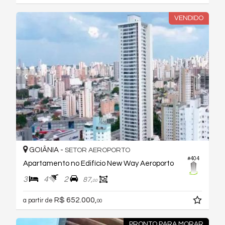
VENDIDO
GOIÂNIA -
SETOR AEROPORTO
#404
Apartamento no Edifício New Way Aeroporto
3
4
2
87,
00
R$ 652.000,
a partir de
00
PRONTO PARA MORAR