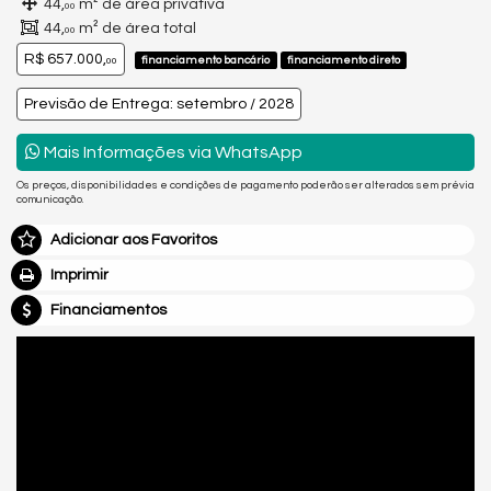
44,
m² de área privativa
00
44,
m² de área total
00
R$ 657.000,
financiamento bancário
financiamento direto
00
Previsão de Entrega: setembro / 2028
Mais Informações via WhatsApp
Os preços, disponibilidades e condições de pagamento poderão ser alterados sem prévia
comunicação.
Adicionar aos Favoritos
Imprimir
Financiamentos