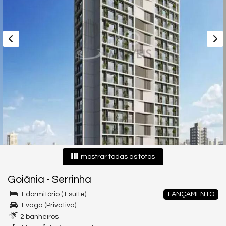
mostrar todas as fotos
Goiânia
-
Serrinha
1 dormitório (1 suíte)
LANÇAMENTO
1 vaga (Privativa)
2 banheiros