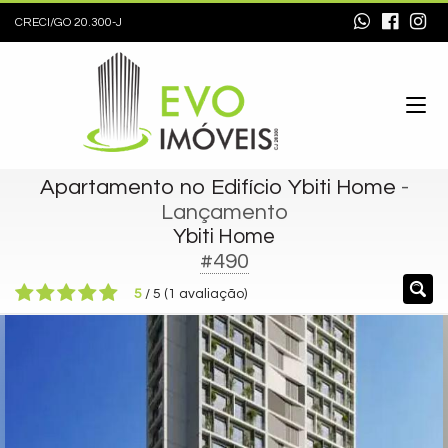
CRECI/GO 20.300-J
Apartamento no Edifício Ybiti Home
-
Lançamento
Ybiti Home
#490
5
/
5
(
1
avaliação)