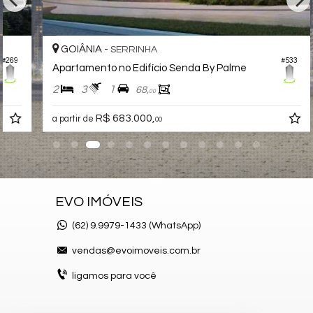
GOIÂNIA -
SERRINHA
#533
Apartamento no Edifício Senda By Palme
2
3
1
68,
00
R$ 683.000,
a partir de
00
EVO IMÓVEIS
(62)
9.9979-1433 (WhatsApp)
vendas@evoimoveis.com.br
ligamos para você