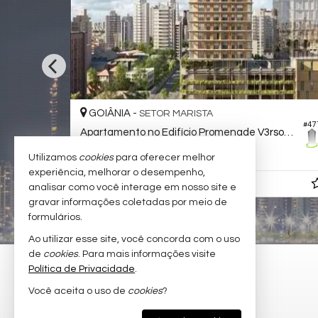
GOIÂNIA -
SETOR BUENO
#395
#295
Apartamento no Edifício Haut Compact Life
1
2
1
54,
Utilizamos
cookies
para oferecer melhor
00
experiência, melhorar o desempenho,
R$ 667.850,
a partir de
00
analisar como você interage em nosso site e
gravar informações coletadas por meio de
formulários.
Ao utilizar esse site, você concorda com o uso
de
cookies
. Para mais informações visite
EVO IMÓVEIS
Política de Privacidade
.
Você aceita o uso de
cookies
?
(62)
9.9979-1433 (WhatsApp)
vendas@evoimoveis.com.br