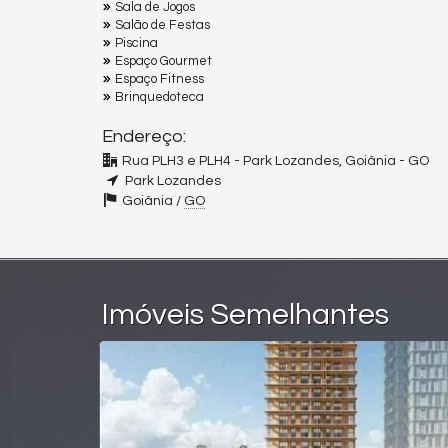
Sala de Jogos
Salão de Festas
Piscina
Espaço Gourmet
Espaço Fitness
Brinquedoteca
Endereço:
Rua PLH3 e PLH4 - Park Lozandes, Goiânia - GO
Park Lozandes
Goiânia /
GO
Imóveis Semelhantes
ENDIDO