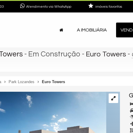
33
Atendimento via WhatsApp
imóveis favoritos
A IMOBILIÁRIA
VEND
 Towers
- Em Construção
-
-
Euro Towers
a
Park Lozandes
Euro Towers
G