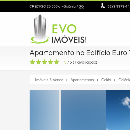
CRECI/GO 20.300-J
- Goiânia /
GO
(62)
9.9979-14
Apartamento no Edifício Euro
5
/
5
(
1
avaliação)
Imóveis à Venda
Apartamentos
Goiás
Goiâni