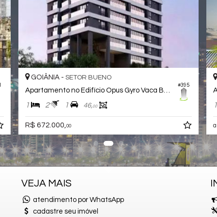
GOIÂNIA -
GOI
SERRINHA
#490
Apartamento no Edifício Ybiti Home
1
2
1
1
44,
00
R$ 657.000,
R$ 6
00
VEJA MAIS
I
atendimento por WhatsApp
cadastre seu imóvel