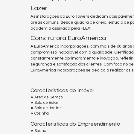
Lazer
As instalações do Euro Towers dedicam dois pavimen
áreas comuns: desde quadra de areia, estúdio de po
academia assinada pela FLEX.
Construtora EuroAmérica
A EuroAmérica Incorporações, com mais de 60 anos d
compromisso inabalável com a qualidade. Certifica
constantemente aprimoramento e inovação, refletin
segurança e satisfação dos clientes. Com foco no b
EuroAmérica Incorporações se dedica a realizar os so
Características do Imóvel
Área de Serviço
Sala de Estar
Sala de Jantar
Cozinha
Características do Empreendimento
Sauna