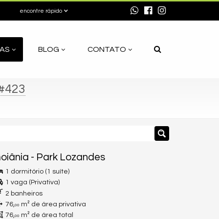
encontre rápido
AS
BLOG
CONTATO
#423
oiânia
-
Park Lozandes
1 dormitório (1 suíte)
1 vaga (Privativa)
2 banheiros
76,
m² de área privativa
00
76,
m² de área total
00