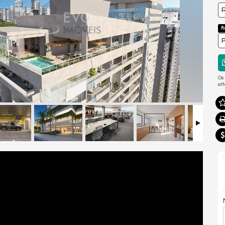
R
f
P
Os
al