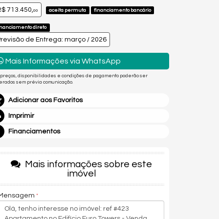
$ 713.450,
aceita permuta
financiamento bancário
00
inanciamento direto
revisão de Entrega: março / 2026
Mais Informações via WhatsApp
 preços, disponibilidades e condições de pagamento poderão ser
terados sem prévia comunicação.
Adicionar aos Favoritos
Imprimir
Financiamentos
Mais informações sobre este
imóvel
Mensagem