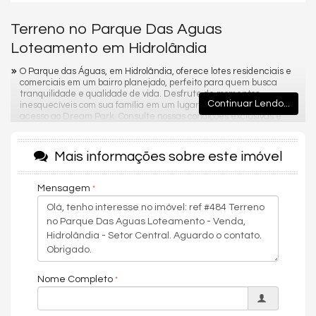
Terreno no Parque Das Aguas
Loteamento em Hidrolândia
O Parque das Águas, em Hidrolândia, oferece lotes residenciais e
comerciais em um bairro planejado, perfeito para quem busca
tranquilidade e qualidade de vida. Desfrute de momentos
Continuar Lendo...
inesquecíveis com sua família em um lugar especial, com fácil
acesso ao Dream Park. Consulte nossas condições exclusivas e
realize o sonho da sua casa própria!
Endereço:
Mais informações sobre este imóvel
Centro de Hidrolandia
Setor Central
Mensagem
Hidrolândia /
GO
Nome Completo