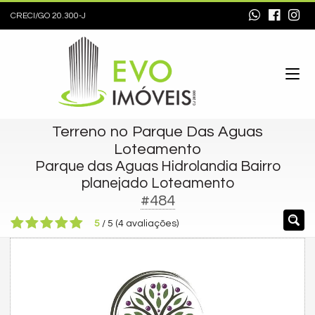
CRECI/GO 20.300-J
Terreno no Parque Das Aguas
Loteamento
Parque das Aguas Hidrolandia Bairro
planejado Loteamento
#484
5
/
5
(
4
avaliações)