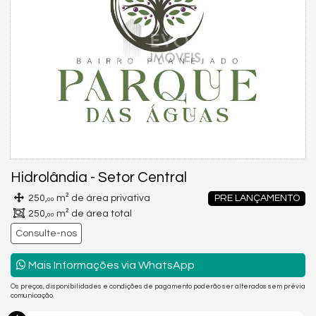
Hidrolândia
-
Setor Central
250,
m² de área privativa
PRE LANÇAMENTO
00
250,
m² de área total
00
Consulte-nos
Mais Informações via WhatsApp
Os preços, disponibilidades e condições de pagamento poderão ser alterados sem prévia
comunicação.