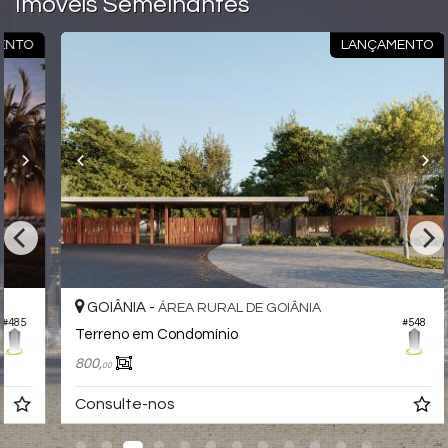
Imóveis Semelhantes
O
LANÇAMENTO
GOIÂNIA -
ÁREA RURAL DE GOIÂNIA
#548
Terreno em Condomínio
800,
00
Consulte-nos