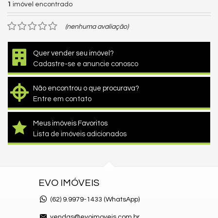
1
imóvel encontrado
(nenhuma avaliação)
Quer vender seu imóvel?
Cadastre-se e anuncie conosco
Não encontrou o que procurava?
Entre em contato
Meus imóveis Favoritos
Lista de imóveis adicionados
EVO IMÓVEIS
(62)
9.9979-1433 (WhatsApp)
vendas@evoimoveis.com.br