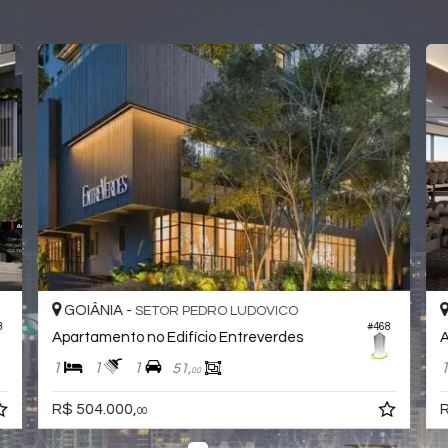
DO
GOIÂNIA -
JARDIM AMÉRICA
69
#557
Apartamento no Edifício Volt C-220
1
1
1
40,
00
R$ 438.000,
00