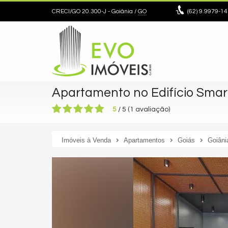
CRECI/GO 20.300-J
- Goiânia /
GO
(62)
9.9979-14
Apartamento no Edifício Smar
5
/
5
(
1
avaliação)
Imóveis à Venda
Apartamentos
Goiás
Goiâni