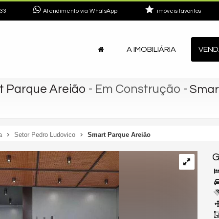
33
Atendimento via WhatsApp
imóveis favoritos
A IMOBILIÁRIA
VEND
t Parque Areião
- Em Construção
-
Smar
a
Setor Pedro Ludovico
Smart Parque Areião
G