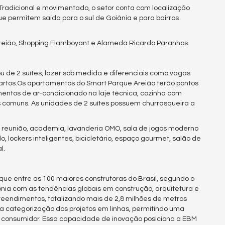
 Tradicional e movimentado, o setor conta com localização
ue permitem saída para o sul de Goiânia e para bairros
reião, Shopping Flamboyant e Alameda Ricardo Paranhos.
 ou de 2 suítes, lazer sob medida e diferenciais como vagas
artos.Os apartamentos do Smart Parque Areião terão pontos
mentos de ar-condicionado na laje técnica, cozinha com
s comuns. As unidades de 2 suítes possuem churrasqueira a
e reunião, academia, lavanderia OMO, sala de jogos moderno
ockers inteligentes, bicicletário, espaço gourmet, salão de
l.
ue entre as 100 maiores construtoras do Brasil, segundo o
onia com as tendências globais em construção, arquitetura e
eendimentos, totalizando mais de 2,8 milhões de metros
 a categorização dos projetos em linhas, permitindo uma
 consumidor. Essa capacidade de inovação posiciona a EBM