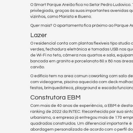
O Smart Parque Areião fica no Setor Pedro Ludovico.
privilegiada, graças às suas importantes avenidas q
vizinhos, como Marista e Bueno.
Quer mais? O apartamento fica próximo ao Parque A
Lazer
O residencial conta com plantas flexíveis tipo studio
verdes, fechadura eletrônica e tomadas USB nos qu
de Wi-Fi no teto, câmera nos quartos e sala, equipa
bancada em granito e porcelanato 80 x 80 nas área
carvão.
O edifício tem na area comun coworking com sala d
com videogame, piscina aquecida com deck molhado, l
festas, brinquedoteca, playground e escada funciona
Construtora EBM
Com mais de 40 anos de experiência, a EBM é destaq
ranking de 2022 da INTEC. Reconhecida por sua sint
urbanismo, a empresa já entregou mais de 170 empr
quadrados construídos. Um diferencial importante é
abordagem personalizada de acordo com o perfil do