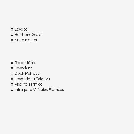
Lavabo
Banheiro Social
Suíte Master
Bicicletário
Coworking
Deck Molhado
Lavanderia Coletiva
Pìscina Térmica
Infra para Veículos Elétricos