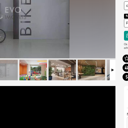
a
f
P
Os
al