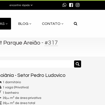
encontre rápido
AS
BLOG
CONTATO
-
#317
t Parque Areião
oiânia
-
Setor Pedro Ludovico
1 dormitório
1 vaga (Privativa)
1 banheiro
39,
m² de área privativa
00
39,
m² de área total
00