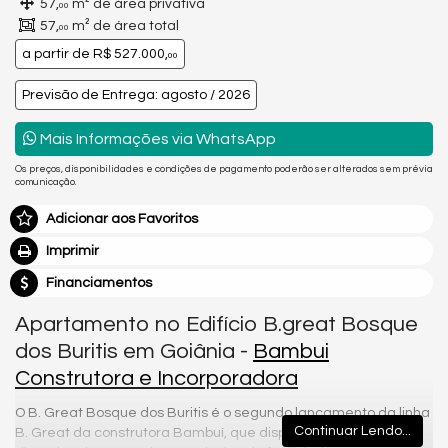
57,
m² de área privativa
00
57,
m² de área total
00
a partir de
R$ 527.000,
00
Previsão de Entrega: agosto / 2026
Mais Informações via WhatsApp
Os preços, disponibilidades e condições de pagamento poderão ser alterados sem prévia
comunicação.
Adicionar aos Favoritos
Imprimir
Financiamentos
Apartamento no Edifício B.great Bosque
dos Buritis em Goiânia -
Bambui
Construtora e Incorporadora
O B. Great Bosque dos Buritis é o segundo lançamento da linha
Continuar Lendo...
B. Great da construtora Bambuí, que dispõe do conceito