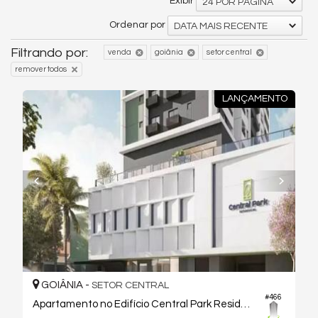
Exibir
24 POR PÁGINA
Ordenar por
DATA MAIS RECENTE
Filtrando por:
venda
goiânia
setor central
remover todos
LANÇAMENTO
GOIÂNIA -
SETOR CENTRAL
#466
Apartamento no Edifício Central Park Residence