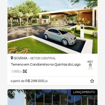
GOIÂNIA -
SETOR CENTRAL
#531
Terreno em Condomínio no Quintas do Lago
1.000,
00
R$ 298.000,
a partir de
00
LANÇAMENTO