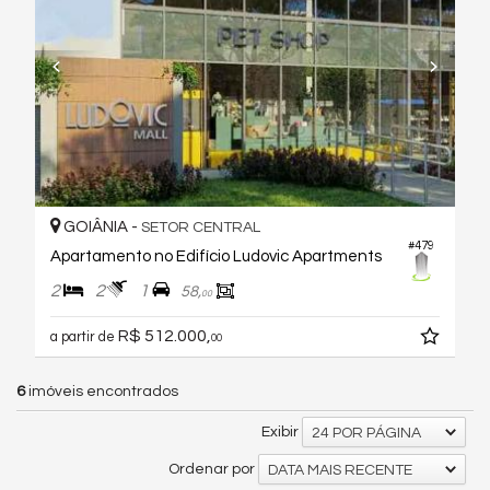
GOIÂNIA -
SETOR CENTRAL
#479
Apartamento no Edifício Ludovic Apartments
2
2
1
58,
00
R$ 512.000,
a partir de
00
6
imóveis encontrados
Exibir
24 POR PÁGINA
Ordenar por
DATA MAIS RECENTE