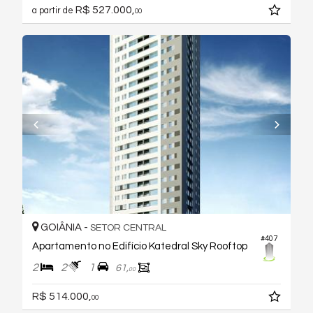
R$ 527.000,
a partir de
00
GOIÂNIA -
SETOR CENTRAL
#407
Apartamento no Edifício Katedral Sky Rooftop
2
2
1
61,
00
R$ 514.000,
00