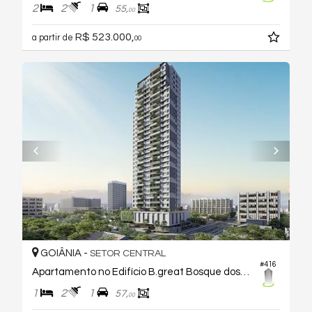
2
2
1
55,
00
R$ 523.000,
a partir de
00
GOIÂNIA -
SETOR CENTRAL
#416
Apartamento no Edifício B.great Bosque dos Buritis
1
2
1
57,
00