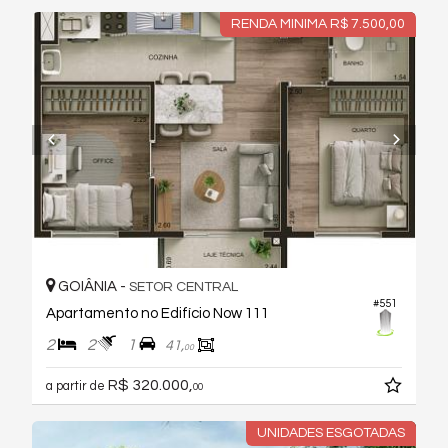
RENDA MINIMA R$ 7.500,00
GOIÂNIA -
SETOR CENTRAL
#551
Apartamento no Edifício Now 111
2
2
1
41,
00
R$ 320.000,
a partir de
00
UNIDADES ESGOTADAS