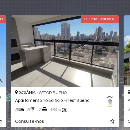
DADES
PRONTO PARA MORAR
GOIÂNIA -
SETOR BUENO
#355
#381
Apartamento no Edifício Bueno Park
3
4
2
126,
00
R$ 1.216.000,
00