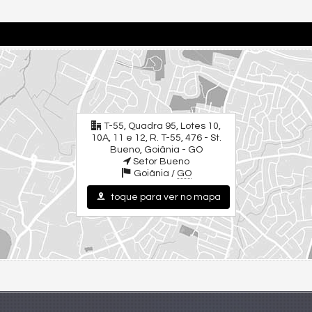
T-55, Quadra 95, Lotes 10,
10A, 11 e 12, R. T-55, 476 - St.
Bueno, Goiânia - GO
Setor Bueno
Goiânia /
GO
toque para ver no mapa