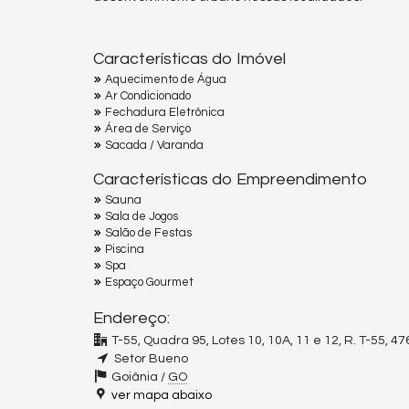
Características do Imóvel
Aquecimento de Água
Ar Condicionado
Fechadura Eletrônica
Área de Serviço
Sacada / Varanda
Características do Empreendimento
Sauna
Sala de Jogos
Salão de Festas
Piscina
Spa
Espaço Gourmet
Endereço:
T-55, Quadra 95, Lotes 10, 10A, 11 e 12, R. T-55, 47
Setor Bueno
Goiânia /
GO
ver mapa abaixo