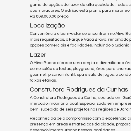
gama de opções de lazer de alta qualidade, todas
dos moradores. O edifício está pronto para morar e
R$ 869.000,00 preço.
Localização
Conveniência e bem-estar se encontram no Alive Buen
mais requisitados, o Parque Vaca Brava, renomado p
opções comerciais e facilidades, incluindo o Goiânia
Lazer
O Alive Bueno oferece uma ampla e diversificada ár
como salão de festas, playground, área para churras
gourmet, piscina infantil, spa e sala de jogos, o con
faixas etárias.
Construtora Rodrigues da Cunhas
A Construtora Rodrigues da Cunha, sediada em Goiâni
mercado imobiliário local. Especializada em empree
bem-sucedida de seis projetos nas regiões de Jardi
Reconhecida pelo compromisso com a excelência co
presença em áreas estratégicas da cidade, proporci
desenvolvimento urbano nessas localidades.