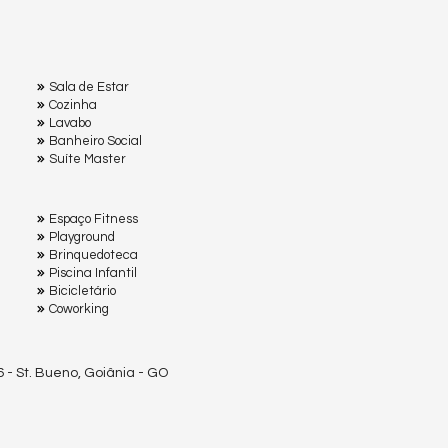
Sala de Estar
Cozinha
Lavabo
Banheiro Social
Suíte Master
Espaço Fitness
Playground
Brinquedoteca
Piscina Infantil
Bicicletário
Coworking
6 - St. Bueno, Goiânia - GO