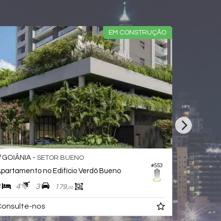
GOIÂNIA -
SETOR BUENO
#296
Apartamento no Edifício Wish Vaca Brava
3
2
1
80,
00
R$ 760.950,
00