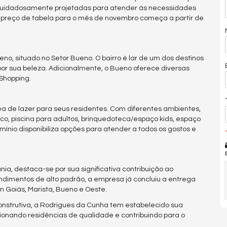
 cuidadosamente projetadas para atender às necessidades
o preço de tabela para o mês de novembro começa a partir de
o, situado no Setor Bueno. O bairro é lar de um dos destinos
or sua beleza. Adicionalmente, o Bueno oferece diversas
 Shopping.
ea de lazer para seus residentes. Com diferentes ambientes,
co, piscina para adultos, brinquedoteca/espaço kids, espaço
domínio disponibiliza opções para atender a todos os gostos e
*
a, destaca-se por sua significativa contribuição ao
ndimentos de alto padrão, a empresa já concluiu a entrega
m Goiás, Marista, Bueno e Oeste.
nstrutiva, a Rodrigues da Cunha tem estabelecido sua
onando residências de qualidade e contribuindo para o