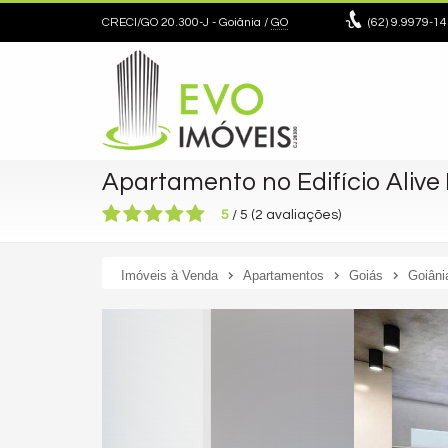
CRECI/GO 20.300-J
- Goiânia /
GO
(62)
9.9979-14
Apartamento no Edifício Aliv
5
/
5
(
2
avaliações)
Imóveis à Venda
Apartamentos
Goiás
Goiâni