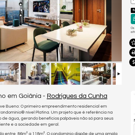
f
Os
al
no em Goiânia -
Rodrigues da Cunha
Alive Bueno: O primeiro empreendimento residencial em
ondomínio® nível Platina. Um projeto que é referência na
 de água, gerando benefícios palpáveis não só para seus
ente e a sociedade em geral.
ndo entre 86m² a 118m². O condomínio dispõe de uma ampla