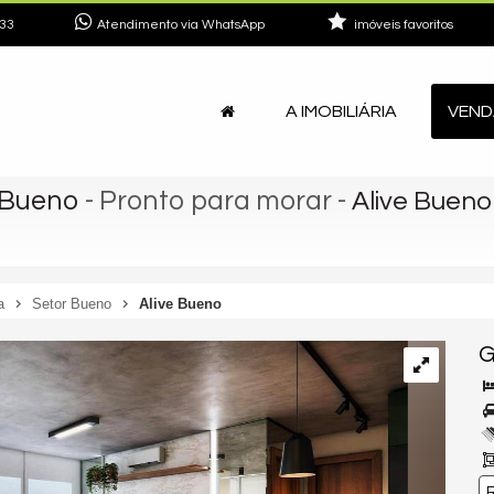
33
Atendimento via WhatsApp
imóveis favoritos
A IMOBILIÁRIA
VEND
e Bueno
- Pronto para morar
-
Alive Bueno
a
Setor Bueno
Alive Bueno
G
R