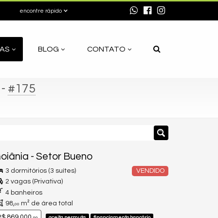
encontre rápido
AS
BLOG
CONTATO
-
#175
oiânia
-
Setor Bueno
3 dormitórios (3 suítes)
VENDIDO
2 vagas (Privativa)
4 banheiros
98,
m² de área total
00
$ 869.000,
aceita permuta
financiamento bancário
00