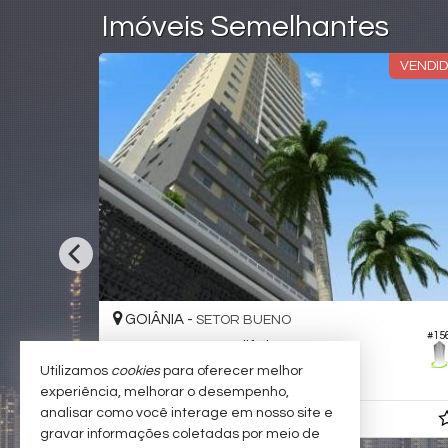
Imóveis Semelhantes
 CONSTRUÇÃO
ULTIMAS UNI
GOIÂNIA -
SETOR BUENO
#553
o
Apartamento no Edifício Wish Gran 29
Utilizamos
cookies
para oferecer melhor
3
3
2
97,
00
experiência, melhorar o desempenho,
analisar como você interage em nosso site e
R$ 701.100,
00
gravar informações coletadas por meio de