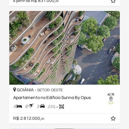
R$ 831.000,
a partir de
00
GOIÂNIA -
SETOR OESTE
#278
Apartamento no Edifício Sunna By Opus
4
6
3
233,
00
R$ 2.812.000,
00