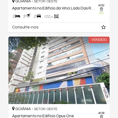
GOIÂNIA -
SETOR OESTE
#352
Apartamento no Edifício da Vinci Lado Das Rosas
3
5
2
122,
00
Consulte-nos
VENDIDO
GOIÂNIA -
SETOR OESTE
#058
Apartamento no Edifício Opus One