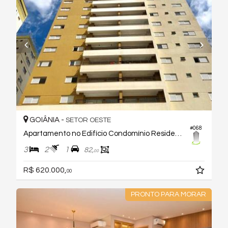
GOIÂNIA -
SETOR OESTE
#068
Apartamento no Edifício Condomínio Residencial Visage D'or
3
2
1
82,
00
R$ 620.000,
00
PRONTO PARA MORAR