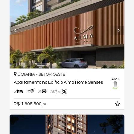
GOIÂNIA -
SETOR OESTE
#329
Apartamento no Edifício Alma Home Senses
3
4
3
152,
00
R$ 1.605.500,
00