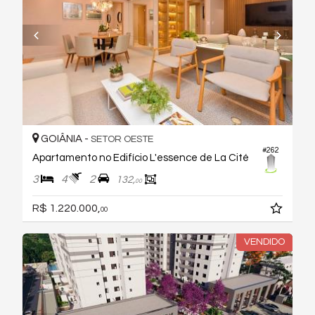
GOIÂNIA -
SETOR OESTE
#262
Apartamento no Edifício L'essence de La Cité
3
4
2
132,
00
R$ 1.220.000,
00
VENDIDO