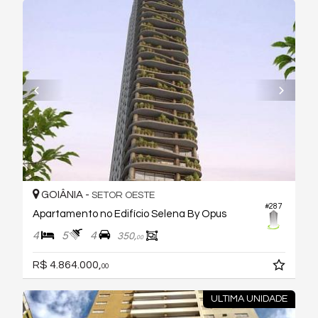
GOIÂNIA -
SETOR OESTE
#287
Apartamento no Edifício Selena By Opus
4
5
4
350,
00
R$ 4.864.000,
00
ULTIMA UNIDADE