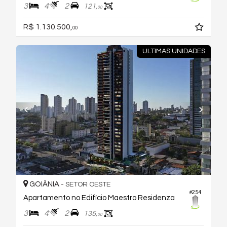
3
4
2
121,
00
R$ 1.130.500,
00
ULTIMAS UNIDADES
GOIÂNIA -
SETOR OESTE
#254
Apartamento no Edifício Maestro Residenza
3
4
2
135,
00