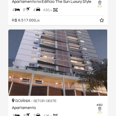
Apartamento no Edifício The Sun Luxury Style
4
5
4
430,
00
R$ 6.517.000,
00
GOIÂNIA -
SETOR OESTE
#362
Apartamento
3
3
2
126,