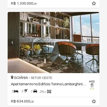
R$ 1.330.000,
00
GOIÂNIA -
SETOR OESTE
#552
Apartamento no Edifício Tonino Lamborghini Residences
1
1
1
39,
00
R$ 634.000,
00