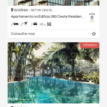
GOIÂNIA -
SETOR OESTE
#155
Apartamento no Edifício 360 Oeste Residencial
2
2
1
66,
00
Consulte-nos
VENDIDO