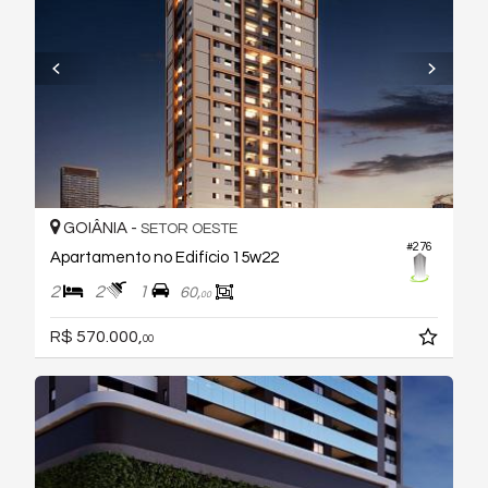
GOIÂNIA -
SETOR OESTE
#276
Apartamento no Edifício 15w22
2
2
1
60,
00
R$ 570.000,
00