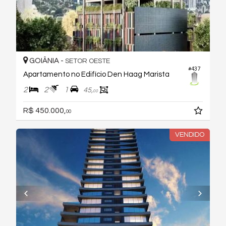
GOIÂNIA -
SETOR OESTE
#437
Apartamento no Edifício Den Haag Marista
2
2
1
45,
00
R$ 450.000,
00
VENDIDO