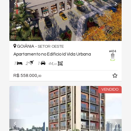
GOIÂNIA -
SETOR OESTE
#434
Apartamento no Edifício Id Vida Urbana
1
2
1
44,
00
R$ 558.000,
00
VENDIDO