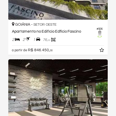
GOIÂNIA -
SETOR OESTE
#506
Apartamento no Edifício Edficio Fascino
2
2
1
76,
00
R$ 846.450,
a partir de
00