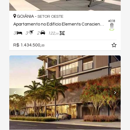
GOIÂNIA -
SETOR OESTE
#318
Apartamento no Edifício Elements Consciente
3
3
2
122,
00
R$ 1.434.500,
00