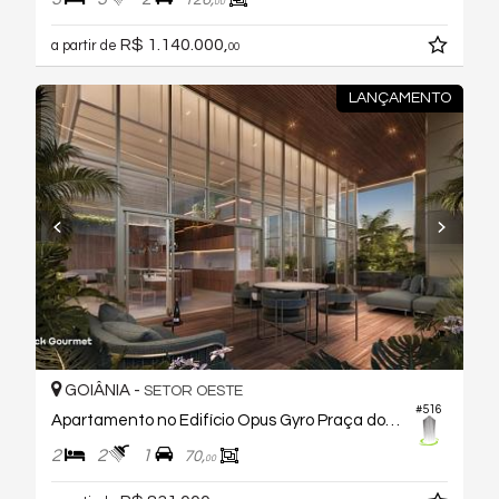
00
R$ 1.140.000,
a partir de
00
LANÇAMENTO
GOIÂNIA -
SETOR OESTE
#516
Apartamento no Edifício Opus Gyro Praça do Sol
2
2
1
70,
00