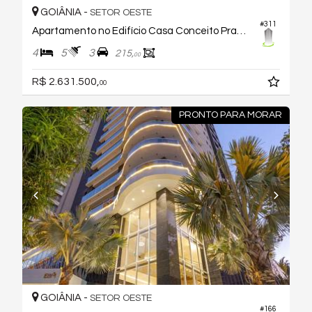
GOIÂNIA -
SETOR OESTE
#311
Apartamento no Edifício Casa Conceito Praça do Sol
4
5
3
215,
00
R$ 2.631.500,
00
PRONTO PARA MORAR
GOIÂNIA -
SETOR OESTE
#166