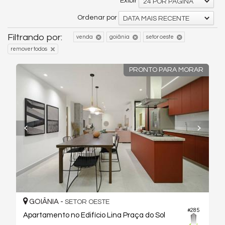
Exibir
24 POR PÁGINA
Ordenar por
DATA MAIS RECENTE
Filtrando por:
venda
goiânia
setor oeste
remover todos
PRONTO PARA MORAR
GOIÂNIA -
SETOR OESTE
#285
Apartamento no Edifício Lina Praça do Sol