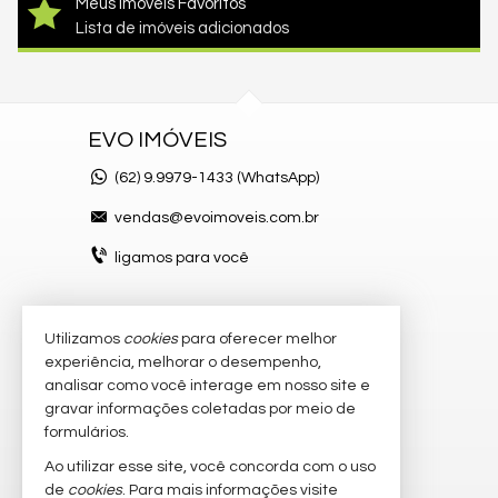
Meus imóveis Favoritos
Lista de imóveis adicionados
EVO IMÓVEIS
(62)
9.9979-1433 (WhatsApp)
vendas@evoimoveis.com.br
ligamos para você
Utilizamos
cookies
para oferecer melhor
VEJA MAIS
experiência, melhorar o desempenho,
atendimento por WhatsApp
analisar como você interage em nosso site e
gravar informações coletadas por meio de
cadastre seu imóvel
formulários.
imóveis favoritos
Ao utilizar esse site, você concorda com o uso
de
cookies
. Para mais informações visite