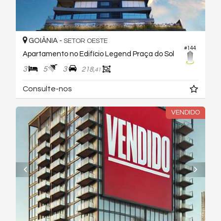
GOIÂNIA -
SETOR OESTE
#144
Apartamento no Edifício Legend Praça do Sol
3
5
3
218,
41
Consulte-nos
VENDIDO