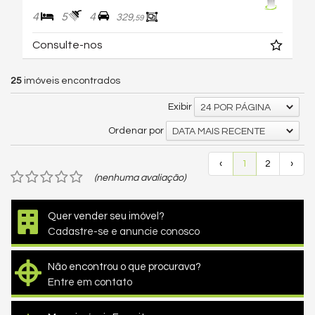
4
5
4
329,
59
Consulte-nos
25
imóveis encontrados
Exibir
24 POR PÁGINA
Ordenar por
DATA MAIS RECENTE
‹
1
2
›
(nenhuma avaliação)
Quer vender seu imóvel?
Cadastre-se e anuncie conosco
Não encontrou o que procurava?
Entre em contato