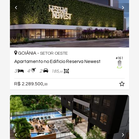
GOIÂNIA -
SETOR OESTE
#161
Apartamento no Edifício Reserva Newest
3
4
2
185,
00
R$ 2.289.500,
00