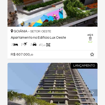
GOIÂNIA -
SETOR OESTE
#424
Apartamento no Edifício Lux Oeste
1
1
1
41,
00
R$ 607.000,
00
LANÇAMENTO