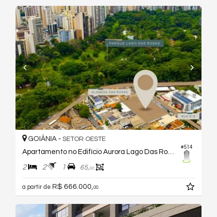
GOIÂNIA -
SETOR OESTE
#514
Apartamento no Edifício Aurora Lago Das Rosas
2
2
1
65,
00
R$ 666.000,
a partir de
00