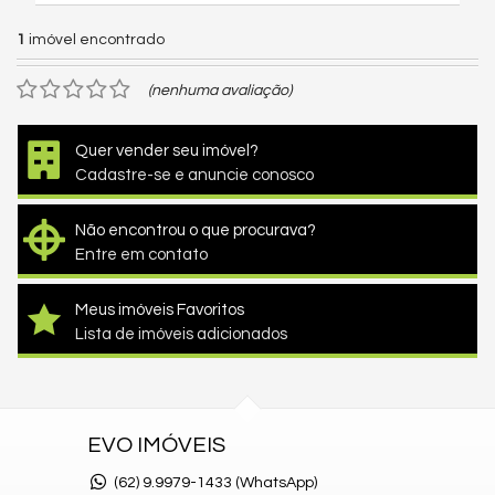
1
imóvel encontrado
(nenhuma avaliação)
Quer vender seu imóvel?
Cadastre-se e anuncie conosco
Não encontrou o que procurava?
Entre em contato
Meus imóveis Favoritos
Lista de imóveis adicionados
EVO IMÓVEIS
(62)
9.9979-1433 (WhatsApp)