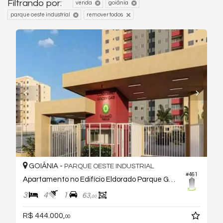
Filtrando por:
venda
goiânia
parque oeste industrial
remover todos
GOIÂNIA -
PARQUE OESTE INDUSTRIAL
#461
Apartamento no Edifício Eldorado Parque Golden Gate
3
4
1
63,
00
R$ 444.000,
00