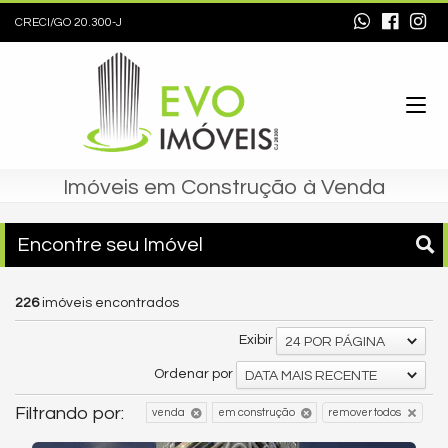
CRECI/GO 20.300-J
Imóveis em Construção à Venda
Encontre seu Imóvel
226
imóveis encontrados
Exibir
24 POR PÁGINA
Ordenar por
DATA MAIS RECENTE
Filtrando por:
venda
em construção
remover todos