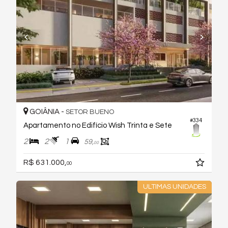
GOIÂNIA -
SETOR BUENO
#334
Apartamento no Edifício Wish Trinta e Sete
2
2
1
59,
00
R$ 631.000,
00
ULTIMAS UNIDADES