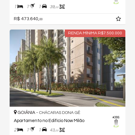
1
1
1
39,
00
R$ 473.640,
00
RENDA MÍNIMA R$7.500.000
GOIÂNIA -
CHÁCARAS DONA GÊ
#386
Apartamento no Edifício Now Milão
2
1
1
43,
00