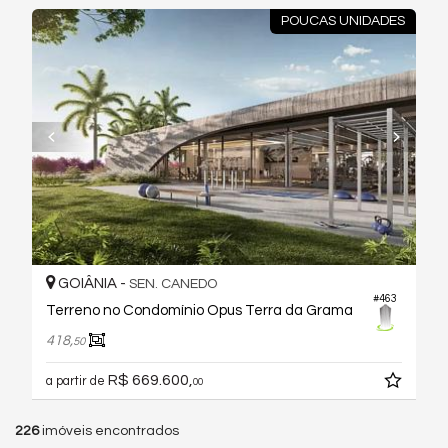
POUCAS UNIDADES
GOIÂNIA -
SEN. CANEDO
#463
Terreno no Condomínio Opus Terra da Grama
418,
50
R$ 669.600,
a partir de
00
226
imóveis encontrados