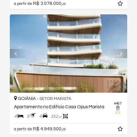
R$ 3.078.000,
a partir de
00
GOIÂNIA -
SETOR MARISTA
#467
Apartamento no Edifício Casa Opus Marista
4
5
4
352,
00
R$ 4.949.500,
a partir de
00