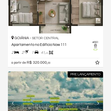
GOIÂNIA -
SETOR CENTRAL
#551
Apartamento no Edifício Now 111
2
2
1
41,
00
R$ 320.000,
a partir de
00
PRE LANÇAMENTO