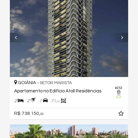
GOIÂNIA -
SETOR MARISTA
#253
Apartamento no Edifício Atoll Residências
2
2
1
71,
00
R$ 738.150,
00