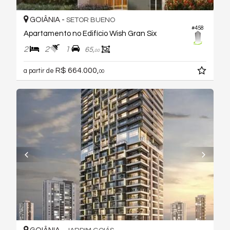
GOIÂNIA -
SETOR BUENO
#458
Apartamento no Edifício Wish Gran Six
2
2
1
65,
00
R$ 664.000,
a partir de
00