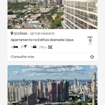
GOIÂNIA -
SETOR MARISTA
#581
Apartamento no Edifício Alameda Opus
4
5
1
250,
00
Consulte-nos