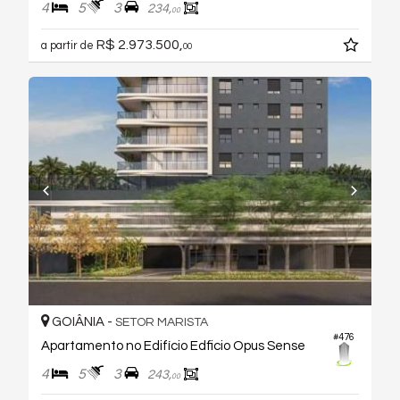
4
5
3
234,
00
R$ 2.973.500,
a partir de
00
GOIÂNIA -
SETOR MARISTA
#476
Apartamento no Edifício Edficio Opus Sense
4
5
3
243,
00