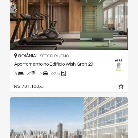
GOIÂNIA -
SETOR BUENO
#355
Apartamento no Edifício Wish Gran 29
3
3
2
97,
00
R$ 701.100,
00