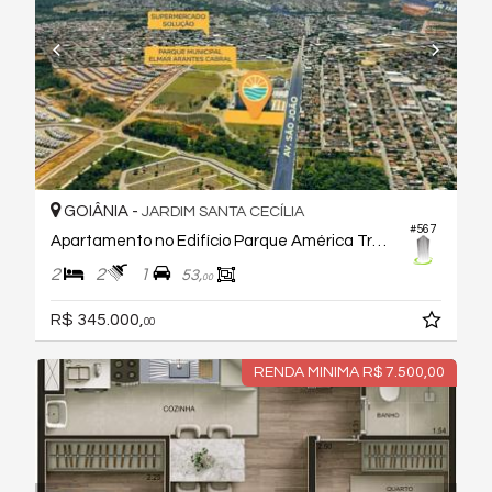
GOIÂNIA -
JARDIM SANTA CECÍLIA
#567
Apartamento no Edifício Parque América Trancoso
2
2
1
53,
00
R$ 345.000,
00
RENDA MINIMA R$ 7.500,00