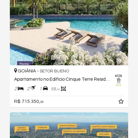
GOIÂNIA -
SETOR BUENO
#336
Apartamento no Edifício Cinque Terre Residenze
2
2
1
58,
00
R$ 715.350,
00