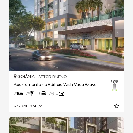
GOIÂNIA -
SETOR BUENO
#296
Apartamento no Edifício Wish Vaca Brava
3
2
1
80,
00
R$ 760.950,
00