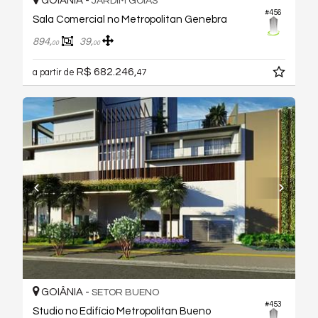
GOIÂNIA -
JARDIM GOIÁS
#456
Sala Comercial no Metropolitan Genebra
894,
39,
00
00
R$ 682.246,
a partir de
47
GOIÂNIA -
SETOR BUENO
#453
Studio no Edifício Metropolitan Bueno