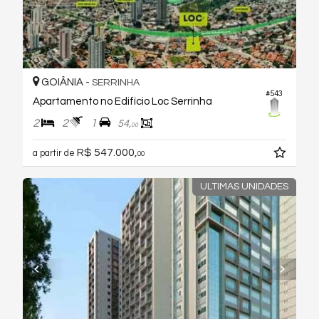
GOIÂNIA -
SERRINHA
#543
Apartamento no Edifício Loc Serrinha
2
2
1
54,
00
R$ 547.000,
a partir de
00
ULTIMAS UNIDADES