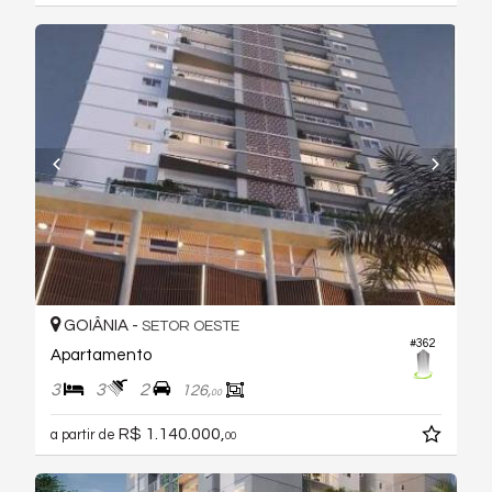
GOIÂNIA -
SETOR OESTE
#362
Apartamento
3
3
2
126,
00
R$ 1.140.000,
a partir de
00