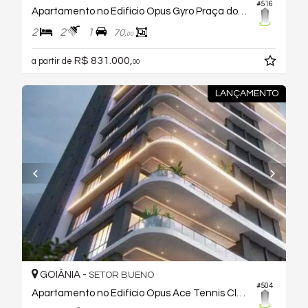
#516
Apartamento no Edifício Opus Gyro Praça do Sol
2
2
1
70,
00
R$ 831.000,
a partir de
00
LANÇAMENTO
GOIÂNIA -
SETOR BUENO
#504
Apartamento no Edifício Opus Ace Tennis Club Vaca Brava