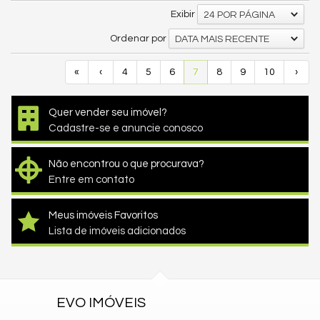
Exibir
24 POR PÁGINA
Ordenar por
DATA MAIS RECENTE
«
‹
4
5
6
7
8
9
10
›
Quer vender seu imóvel?
Cadastre-se e anuncie conosco
Não encontrou o que procurava?
Entre em contato
Meus imóveis Favoritos
Lista de imóveis adicionados
EVO IMÓVEIS