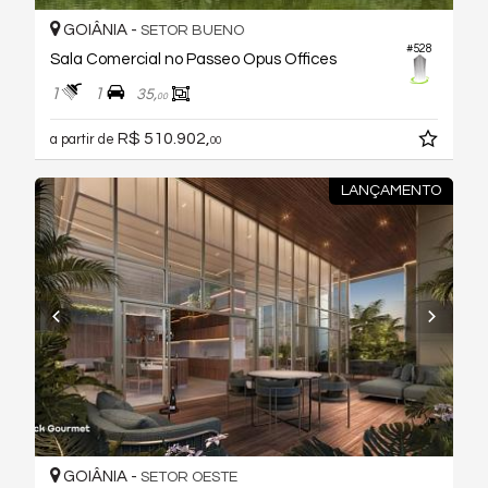
GOIÂNIA -
SETOR BUENO
#528
Sala Comercial no Passeo Opus Offices
1
1
35,
00
R$ 510.902,
a partir de
00
LANÇAMENTO
GOIÂNIA -
SETOR OESTE