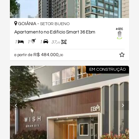
GOIÂNIA -
SETOR BUENO
#486
Apartamento no Edifício Smart 36 Ebm
1
1
1
37,
00
R$ 484.000,
a partir de
00
EM CONSTRUÇÃO