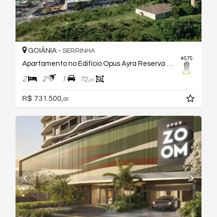
GOIÂNIA -
SERRINHA
#575
Apartamento no Edifício Opus Ayra Reserva Ybiti
2
2
1
72,
00
R$ 731.500,
00