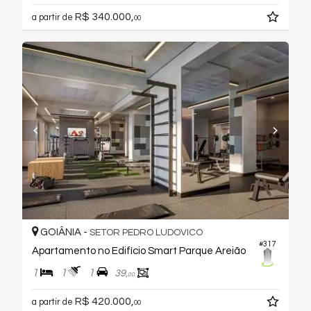
R$ 340.000,
a partir de
00
GOIÂNIA -
SETOR PEDRO LUDOVICO
#317
Apartamento no Edifício Smart Parque Areião
1
1
1
39,
00
R$ 420.000,
a partir de
00