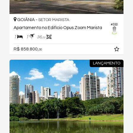
GOIÂNIA -
SETOR MARISTA
#550
Apartamento no Edifício Opus Zoom Marista
1
1
36,
00
R$ 858.800,
00
LANÇAMENTO