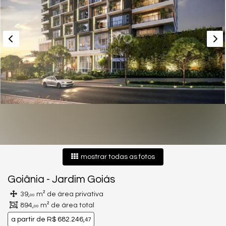
mostrar todas as fotos
Goiânia
-
Jardim Goiás
39,
m² de área privativa
00
894,
m² de área total
00
a partir de
R$ 682.246,
47