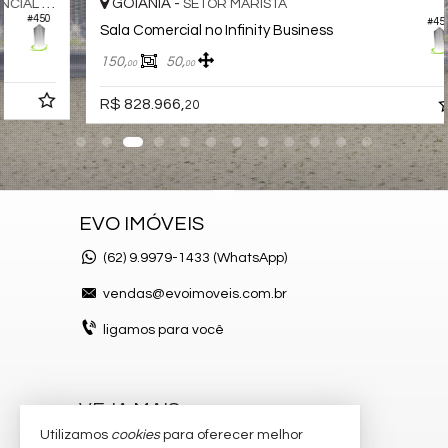
GOIÂNIA -
SETOR MARISTA
#454
Sala Comercial no Infinity Business
150,
50,
00
00
R$ 828.966,
20
EVO IMÓVEIS
(62)
9.9979-1433 (WhatsApp)
vendas@evoimoveis.com.br
ligamos para você
VEJA MAIS
Utilizamos
cookies
para oferecer melhor
atendimento por WhatsApp