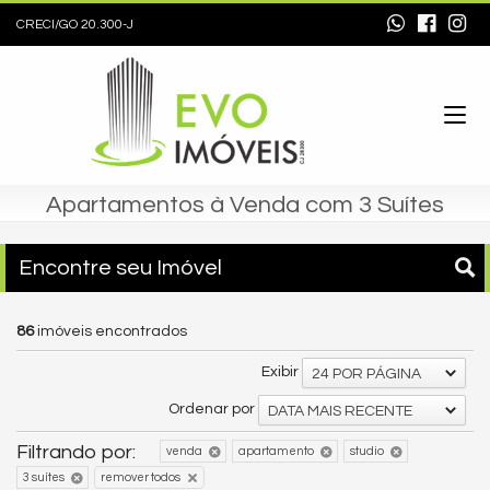
CRECI/GO 20.300-J
Apartamentos à Venda com 3 Suítes
Encontre seu Imóvel
86
imóveis encontrados
Exibir
24 POR PÁGINA
Ordenar por
DATA MAIS RECENTE
Filtrando por:
venda
apartamento
studio
3 suítes
remover todos