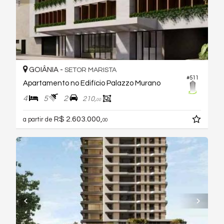
GOIÂNIA -
SETOR MARISTA
#511
Apartamento no Edifício Palazzo Murano
4
5
2
210,
00
R$ 2.603.000,
a partir de
00