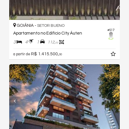
GOIÂNIA -
SETOR BUENO
#517
Apartamento no Edifício City Áuten
3
4
1
112,
00
R$ 1.415.500,
a partir de
00