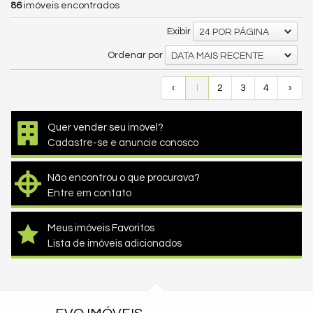
86
imóveis encontrados
Exibir
24 POR PÁGINA
Ordenar por
DATA MAIS RECENTE
‹
1
2
3
4
›
Quer vender seu imóvel?
Cadastre-se e anuncie conosco
Não encontrou o que procurava?
Entre em contato
Meus imóveis Favoritos
Lista de imóveis adicionados