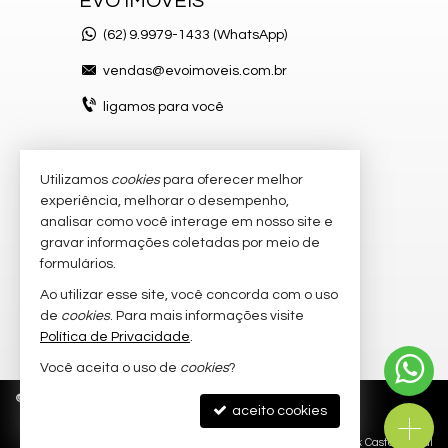
EVO IMÓVEIS
(62)
9.9979-1433 (WhatsApp)
vendas@evoimoveis.com.br
ligamos para você
Utilizamos
cookies
para oferecer melhor
VEJA MAIS
experiência, melhorar o desempenho,
atendimento por WhatsApp
analisar como você interage em nosso site e
gravar informações coletadas por meio de
cadastre seu imóvel
formulários.
imóveis favoritos
Ao utilizar esse site, você concorda com o uso
de
cookies
. Para mais informações visite
mapa de imóveis
Política de Privacidade
.
Você aceita o uso de
cookies
?
©
2026
CRECI/GO 20.300-J
Política de Privacidade
aceito cookies
Site para imobiliárias
: Castel Digital