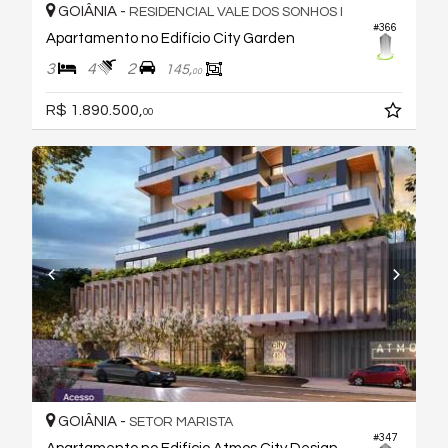
GOIÂNIA -
RESIDENCIAL VALE DOS SONHOS I
#366
Apartamento no Edifício City Garden
3
4
2
145,
00
R$ 1.890.500,
00
GOIÂNIA -
SETOR MARISTA
#347