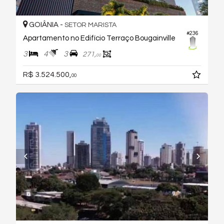
GOIÂNIA -
SETOR MARISTA
#236
Apartamento no Edifício Terraço Bougainville
3
4
3
271,
00
R$ 3.524.500,
00