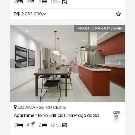
3
4
2
172,
00
R$ 2.261.000,
00
PRONTO PARA MORAR
GOIÂNIA -
SETOR OESTE
#285
Apartamento no Edifício Lina Praça do Sol
3
4
2
121,
00