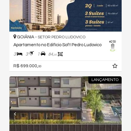
GOIÂNIA -
SETOR PEDRO LUDOVICO
#259
Apartamento no Edifício Soft Pedro Ludovico
3
3
1
84,
00
R$ 699.000,
00
LANÇAMENTO