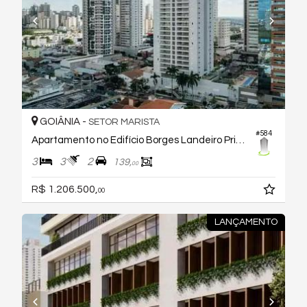
GOIÂNIA -
SETOR MARISTA
#584
Apartamento no Edifício Borges Landeiro Prime
3
3
2
139,
00
R$ 1.206.500,
00
LANÇAMENTO