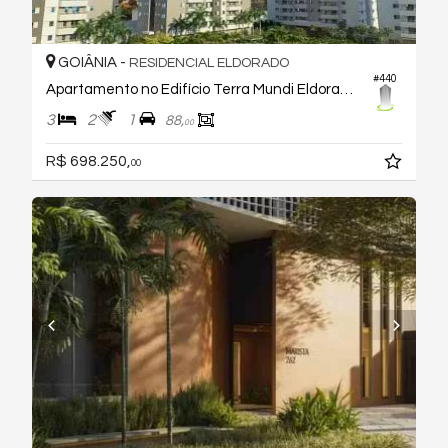
GOIÂNIA -
RESIDENCIAL ELDORADO
#440
Apartamento no Edifício Terra Mundi Eldorado - B5
3
2
1
88,
00
R$ 698.250,
00