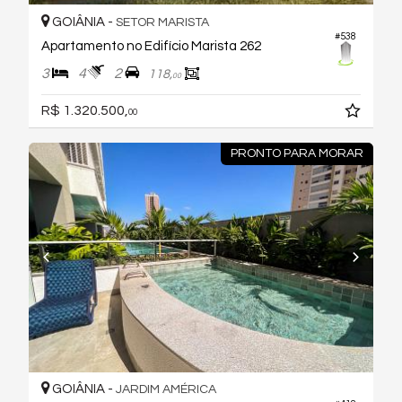
GOIÂNIA -
SETOR MARISTA
#538
Apartamento no Edifício Marista 262
3
4
2
118,
00
R$ 1.320.500,
00
PRONTO PARA MORAR
GOIÂNIA -
JARDIM AMÉRICA