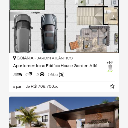
GOIÂNIA -
JARDIM ATLÂNTICO
#444
Apartamento no Edifício House Garden Atlântico 2
3
4
2
145,
00
R$ 708.700,
a partir de
00