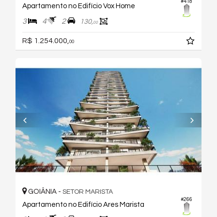
#418
Apartamento no Edifício Vox Home
3
4
2
130,
00
R$ 1.254.000,
00
GOIÂNIA -
SETOR MARISTA
#266
Apartamento no Edifício Ares Marista