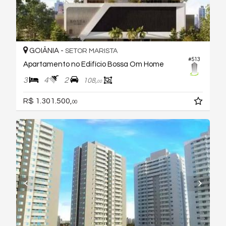
GOIÂNIA -
SETOR MARISTA
#513
Apartamento no Edifício Bossa Om Home
3
4
2
108,
00
R$ 1.301.500,
00