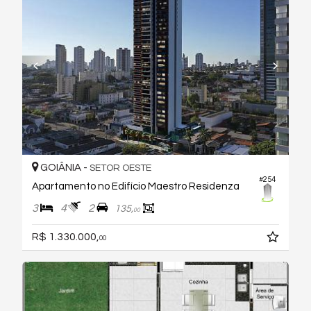
GOIÂNIA -
SETOR OESTE
#254
Apartamento no Edifício Maestro Residenza
3
4
2
135,
00
R$ 1.330.000,
00