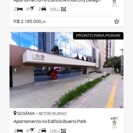
Apartamento no Edifício Atmos City Design
3
4
3
165,
00
R$ 2.185.000,
00
PRONTO PARA MORAR
GOIÂNIA -
SETOR BUENO
#381
Apartamento no Edifício Bueno Park
3
4
2
126,
00