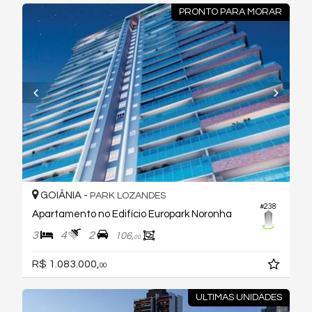
PRONTO PARA MORAR
GOIÂNIA -
PARK LOZANDES
#238
Apartamento no Edifício Europark Noronha
3
4
2
106,
00
R$ 1.083.000,
00
ULTIMAS UNIDADES