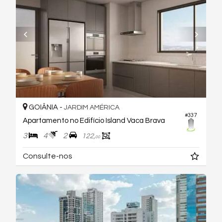
GOIÂNIA -
JARDIM AMÉRICA
#337
Apartamento no Edifício Island Vaca Brava
3
4
2
122,
00
Consulte-nos