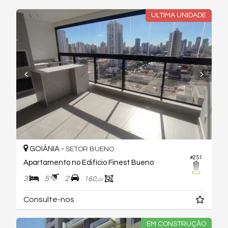
ULTIMA UNIDADE
GOIÂNIA -
SETOR BUENO
#251
Apartamento no Edifício Finest Bueno
3
5
2
160,
00
Consulte-nos
EM CONSTRUÇÃO