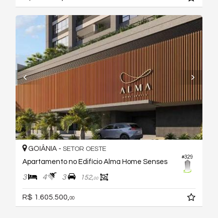
GOIÂNIA -
SETOR OESTE
#329
Apartamento no Edifício Alma Home Senses
3
4
3
152,
00
R$ 1.605.500,
00