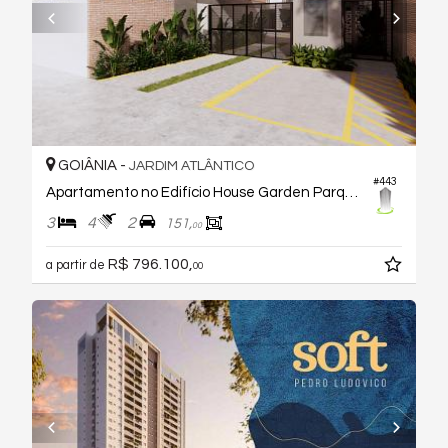
GOIÂNIA -
JARDIM ATLÂNTICO
#443
Apartamento no Edifício House Garden Parque Cascavel
3
4
2
151,
00
R$ 796.100,
a partir de
00