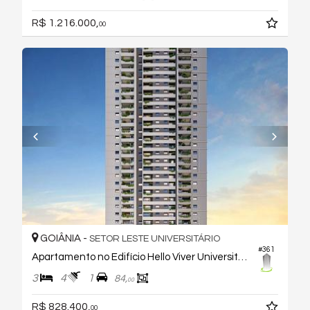
R$ 1.216.000,
00
GOIÂNIA -
SETOR LESTE UNIVERSITÁRIO
#361
Apartamento no Edifício Hello Viver Universitário
3
4
1
84,
00
R$ 828.400,
00