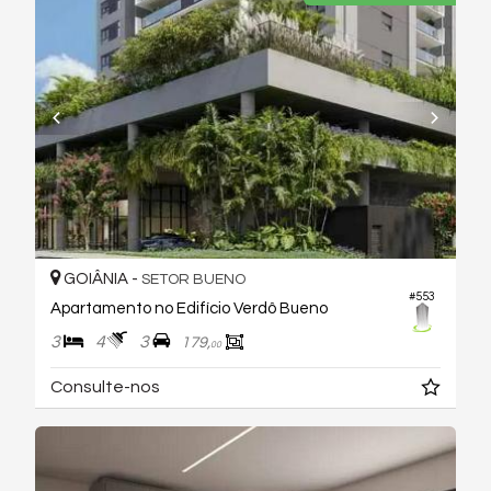
GOIÂNIA -
SETOR BUENO
#553
Apartamento no Edifício Verdô Bueno
3
4
3
179,
00
Consulte-nos