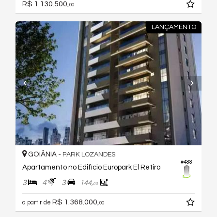
R$ 1.130.500,
00
LANÇAMENTO
GOIÂNIA -
PARK LOZANDES
#488
Apartamento no Edifício Europark El Retiro
3
4
3
144,
00
R$ 1.368.000,
a partir de
00