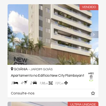
VENDIDO
GOIÂNIA -
JARDIM GOIÁS
#469
Apartamento no Edifício New City Flamboyant
3
4
2
138,
131,
00
00
Consulte-nos
ULTIMA UNIDADE