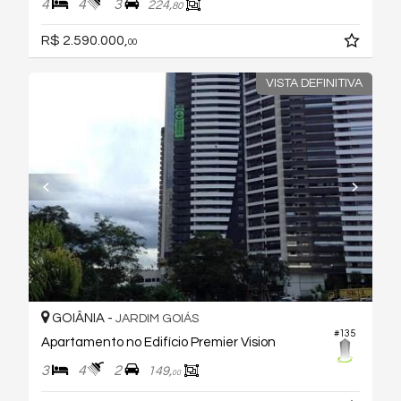
4
4
3
224,
80
R$ 2.590.000,
00
VISTA DEFINITIVA
GOIÂNIA -
JARDIM GOIÁS
#135
Apartamento no Edifício Premier Vision
3
4
2
149,
00