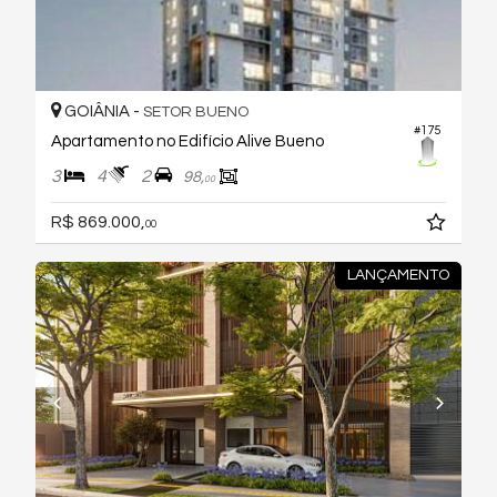
GOIÂNIA -
SETOR BUENO
#175
Apartamento no Edifício Alive Bueno
3
4
2
98,
00
R$ 869.000,
00
LANÇAMENTO