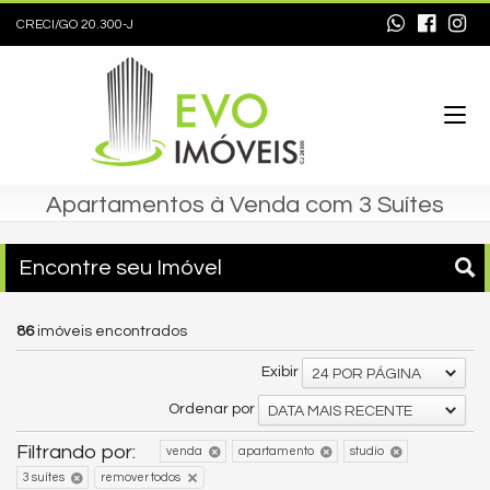
CRECI/GO 20.300-J
Apartamentos à Venda com 3 Suítes
Encontre seu Imóvel
86
imóveis encontrados
Exibir
24 POR PÁGINA
Ordenar por
DATA MAIS RECENTE
Filtrando por:
venda
apartamento
studio
3 suítes
remover todos