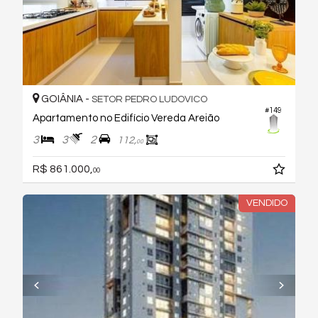
GOIÂNIA -
SETOR PEDRO LUDOVICO
#149
Apartamento no Edifício Vereda Areião
3
3
2
112,
00
R$ 861.000,
00
VENDIDO