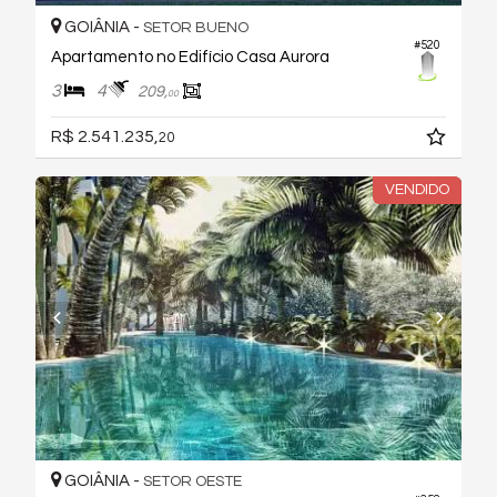
GOIÂNIA -
SETOR BUENO
#520
Apartamento no Edifício Casa Aurora
3
4
209,
00
R$ 2.541.235,
20
VENDIDO
GOIÂNIA -
SETOR OESTE