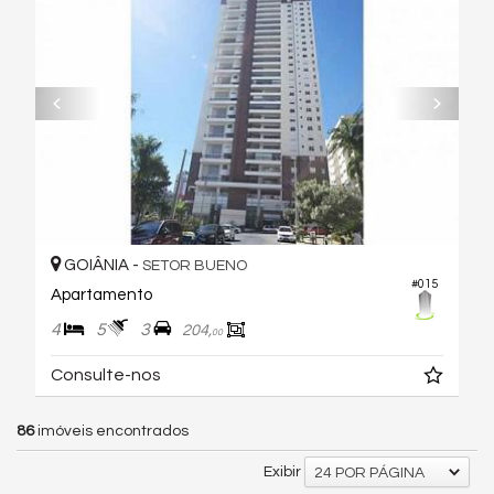
GOIÂNIA -
SETOR BUENO
#015
Apartamento
4
5
3
204,
00
Consulte-nos
86
imóveis encontrados
Exibir
24 POR PÁGINA