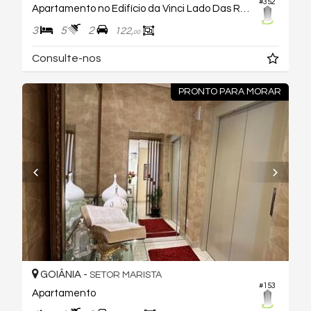
#352
Apartamento no Edifício da Vinci Lado Das Rosas
3
5
2
122,
00
Consulte-nos
PRONTO PARA MORAR
GOIÂNIA -
SETOR MARISTA
#153
Apartamento