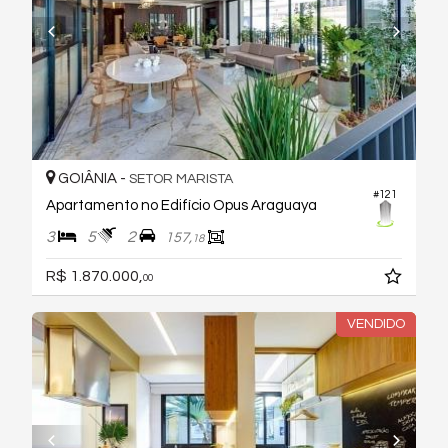
GOIÂNIA -
SETOR MARISTA
#121
Apartamento no Edifício Opus Araguaya
3
5
2
157,
18
R$ 1.870.000,
00
VENDIDO