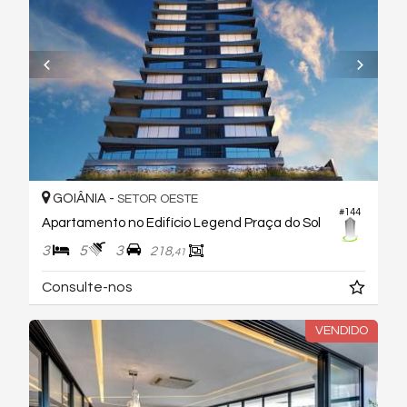
GOIÂNIA -
SETOR OESTE
#144
Apartamento no Edifício Legend Praça do Sol
3
5
3
218,
41
Consulte-nos
VENDIDO