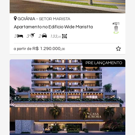
GOIÂNIA -
SETOR MARISTA
#521
Apartamento no Edifício Wide Maristta
3
3
2
133,
00
R$ 1.290.000,
a partir de
00
PRE LANÇAMENTO