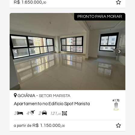
R$ 1.650.000,
00
PRONTO PARA MORAR
GOIÂNIA -
SETOR MARISTA
#176
Apartamento no Edifício Spot Marista
3
4
2
121,
00
R$ 1.150.000,
a partir de
00