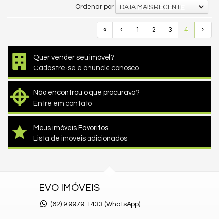
Ordenar por
DATA MAIS RECENTE
«
‹
1
2
3
4
›
Quer vender seu imóvel?
Cadastre-se e anuncie conosco
Não encontrou o que procurava?
Entre em contato
Meus imóveis Favoritos
Lista de imóveis adicionados
EVO IMÓVEIS
(62)
9.9979-1433 (WhatsApp)