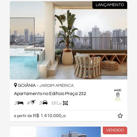
LANÇAMENTO
GOIÂNIA -
JARDIM AMÉRICA
#449
Apartamento no Edifício Praça 232
3
4
3
151,
00
R$ 1.410.000,
a partir de
00
VENDIDO