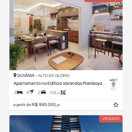
GOIÂNIA -
ALTO DA GLÓRIA
#507
Apartamento no Edifício Varandas Flamboyant
3
4
2
104,
00
R$ 995.000,
a partir de
00
VENDIDO