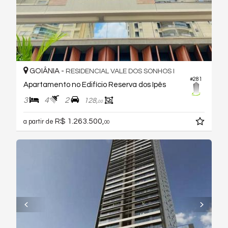
GOIÂNIA -
RESIDENCIAL VALE DOS SONHOS I
#281
Apartamento no Edifício Reserva dos Ipês
3
4
2
128,
00
R$ 1.263.500,
a partir de
00