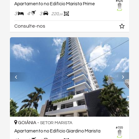
#426
Apartamento no Edifício Marista Prime
3
4
3
220,
00
Consulte-nos
GOIÂNIA -
SETOR MARISTA
#199
Apartamento no Edifício Giardino Marista