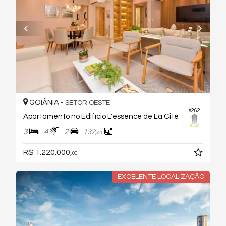
GOIÂNIA -
SETOR OESTE
#262
Apartamento no Edifício L'essence de La Cité
3
4
2
132,
00
R$ 1.220.000,
00
EXCELENTE LOCALIZAÇÃO