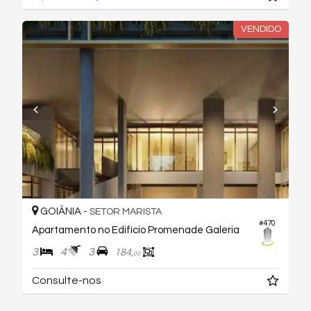
VENDIDO
GOIÂNIA -
SETOR MARISTA
#470
Apartamento no Edifício Promenade Galeria
3
4
3
184,
00
Consulte-nos