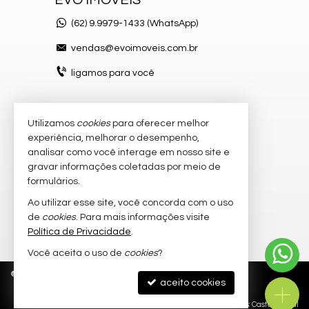
(62)
9.9979-1433 (WhatsApp)
vendas@evoimoveis.com.br
ligamos para você
Utilizamos
cookies
para oferecer melhor
VEJA MAIS
experiência, melhorar o desempenho,
atendimento por WhatsApp
analisar como você interage em nosso site e
gravar informações coletadas por meio de
cadastre seu imóvel
formulários.
imóveis favoritos
Ao utilizar esse site, você concorda com o uso
de
cookies
. Para mais informações visite
mapa de imóveis
Política de Privacidade
.
Você aceita o uso de
cookies
?
©
2026
CRECI/GO 20.300-J
Política de Privacidade
aceito cookies
Site para imobiliárias
: Castel Digital