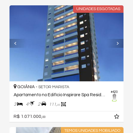
UNIDADES ESGOTADAS
GOIÂNIA -
SETOR MARISTA
#420
Apartamento no Edifício Inspirare Spa Residence
3
4
2
111,
00
R$ 1.071.000,
00
TEMOS UNIDADES MOBILIADO