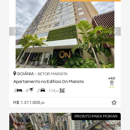
GOIÂNIA -
SETOR MARISTA
#408
Apartamento no Edifício On Marista
3
4
2
114,
00
R$ 1.311.000,
00
PRONTO PARA MORAR