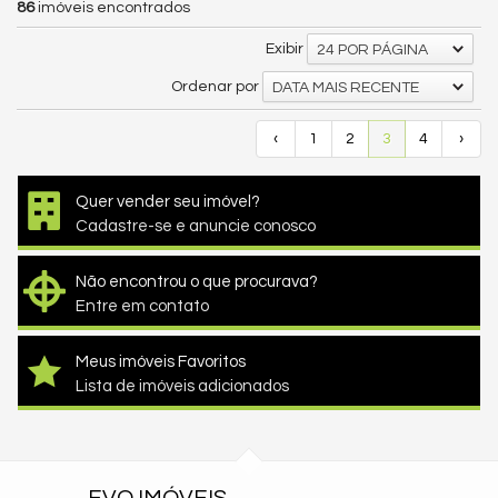
86
imóveis encontrados
Exibir
24 POR PÁGINA
Ordenar por
DATA MAIS RECENTE
‹
1
2
3
4
›
Quer vender seu imóvel?
Cadastre-se e anuncie conosco
Não encontrou o que procurava?
Entre em contato
Meus imóveis Favoritos
Lista de imóveis adicionados
EVO IMÓVEIS