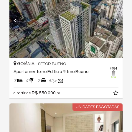
GOIÂNIA -
SETOR BUENO
#184
Apartamento no Edifício Ritmo Bueno
3
4
2
52,
00
R$ 550.000,
a partir de
00
UNIDADES ESGOTADAS