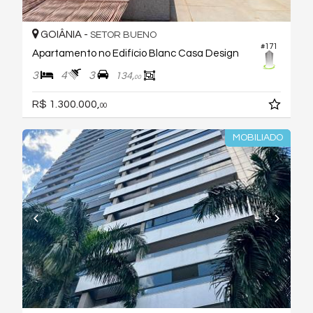
GOIÂNIA -
SETOR BUENO
#171
Apartamento no Edifício Blanc Casa Design
3
4
3
134,
00
R$ 1.300.000,
00
MOBILIADO