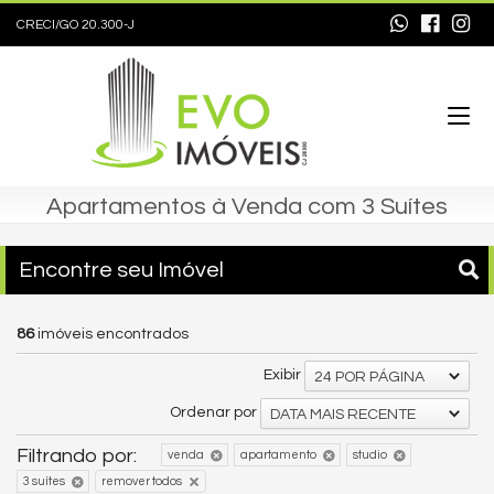
CRECI/GO 20.300-J
Apartamentos à Venda com 3 Suítes
Encontre seu Imóvel
86
imóveis encontrados
Exibir
24 POR PÁGINA
Ordenar por
DATA MAIS RECENTE
Filtrando por:
venda
apartamento
studio
3 suítes
remover todos