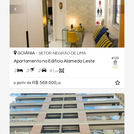
GOIÂNIA -
SETOR NEGRÃO DE LIMA
#133
Apartamento no Edifício Alameda Leste
3
3
2
91,
00
R$ 568.000,
a partir de
00