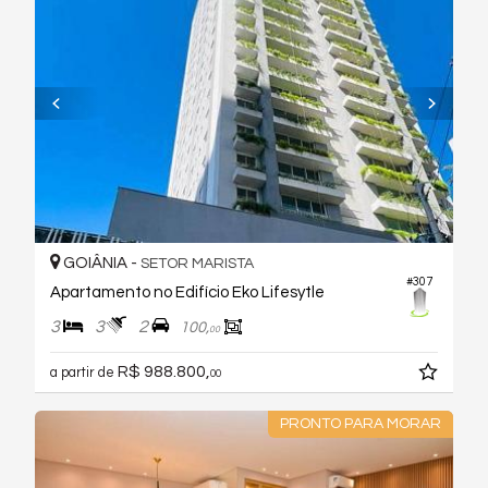
GOIÂNIA -
SETOR MARISTA
#307
Apartamento no Edifício Eko Lifesytle
3
3
2
100,
00
R$ 988.800,
a partir de
00
PRONTO PARA MORAR