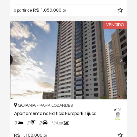
R$ 1.050.000,
a partir de
00
VENDIDO
GOIÂNIA -
PARK LOZANDES
#129
Apartamento no Edifício Europark Tijuca
3
3
2
134,
29
R$ 1.100.000,
00