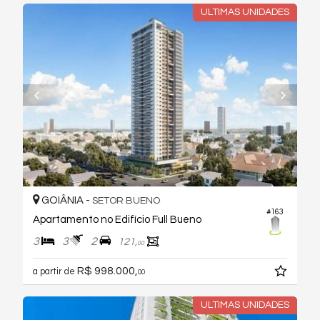
ULTIMAS UNIDADES
GOIÂNIA -
SETOR BUENO
#163
Apartamento no Edifício Full Bueno
3
3
2
121,
00
R$ 998.000,
a partir de
00
ULTIMAS UNIDADES