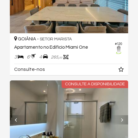
GOIÂNIA -
SETOR MARISTA
#120
Apartamento no Edifício Miami One
3
6
4
265,
00
Consulte-nos
CONSULTE A DISPONIBILIDADE