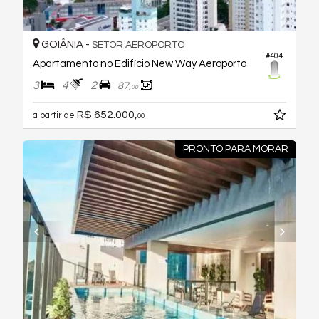
GOIÂNIA -
SETOR AEROPORTO
#404
Apartamento no Edifício New Way Aeroporto
3
4
2
87,
00
R$ 652.000,
a partir de
00
PRONTO PARA MORAR