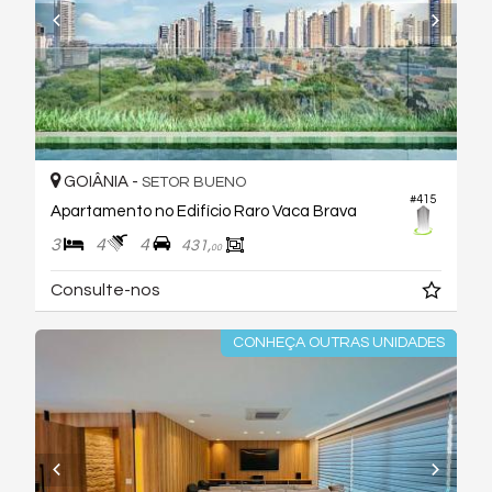
GOIÂNIA -
SETOR BUENO
#415
Apartamento no Edifício Raro Vaca Brava
3
4
4
431,
00
Consulte-nos
CONHEÇA OUTRAS UNIDADES