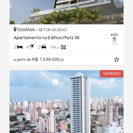
GOIÂNIA -
SETOR BUENO
#335
Apartamento no Edifício Platz 36
3
4
2
144,
00
R$ 1.539.000,
a partir de
00
VENDIDO