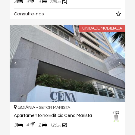
3
4
4
299,
00
Consulte-nos
UNIDADE MOBILIADA
GOIÂNIA -
SETOR MARISTA
#126
Apartamento no Edifício Cena Marista
3
4
2
125,
00