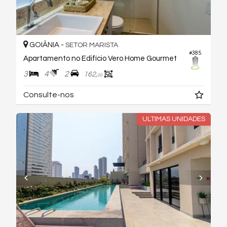
GOIÂNIA -
SETOR MARISTA
#385
Apartamento no Edifício Vero Home Gourmet
3
4
2
162,
00
Consulte-nos
ULTIMAS UNIDADES