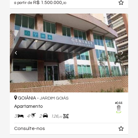
R$ 1.500.000,
a partir de
00
GOIÂNIA -
JARDIM GOIÁS
#044
Apartamento
3
4
2
126,
00
Consulte-nos