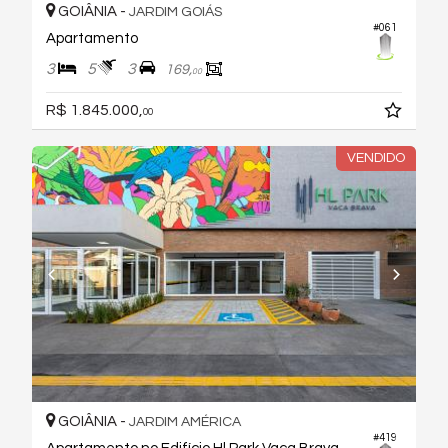
GOIÂNIA -
JARDIM GOIÁS
#061
Apartamento
3
5
3
169,
00
R$ 1.845.000,
00
VENDIDO
GOIÂNIA -
JARDIM AMÉRICA
#419