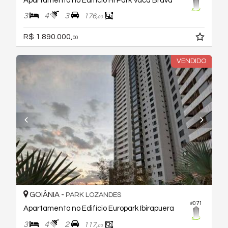
Apartamento no Edifício Hl Park Vaca Brava
3
4
3
176,
00
R$ 1.890.000,
00
VENDIDO
GOIÂNIA -
PARK LOZANDES
#071
Apartamento no Edifício Europark Ibirapuera
3
4
2
117,
00