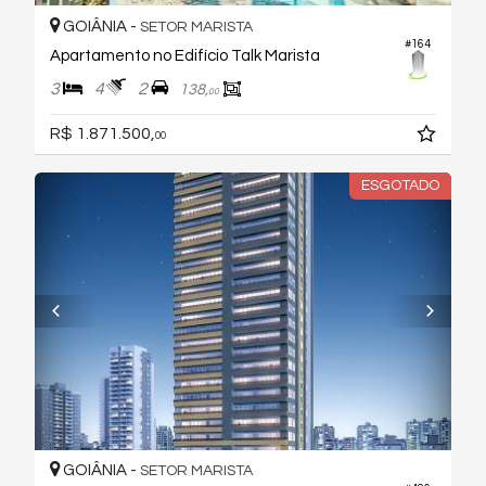
GOIÂNIA -
SETOR MARISTA
#164
Apartamento no Edifício Talk Marista
3
4
2
138,
00
R$ 1.871.500,
00
ESGOTADO
GOIÂNIA -
SETOR MARISTA