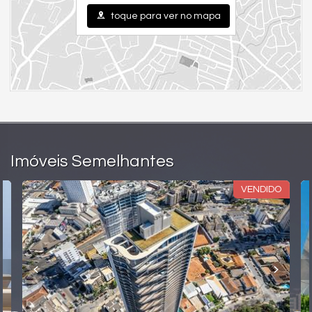
jogos, salão de festas, playground, brinquedoteca, espaço
toque para ver no mapa
gourmet, entre outros.
Ficha Técnica:
Incorporação e Construção: Loft Construtora e
Incorporadora Ltda e JFG Construções e Participações Ltda.
Projetos diversos, incluindo arquitetura, estrutura,
paisagismo, elétrico, hidrossanitário, entre outros.
Endereço:
Imóveis Semelhantes
R. 1138, 201 - St. Marista, Goiânia - GO
Setor Marista
VENDIDO
Goiânia /
GO
ver mapa abaixo