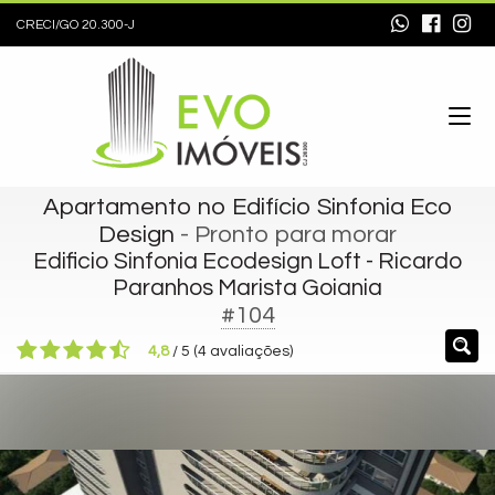
CRECI/GO 20.300-J
Apartamento no Edifício Sinfonia Eco
Design
- Pronto para morar
Edificio Sinfonia Ecodesign Loft - Ricardo
Paranhos Marista Goiania
#104
4,8
/
5
(
4
avaliações)