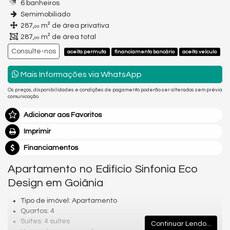
6 banheiros
Semimobiliado
287,
m² de área privativa
00
287,
m² de área total
00
Consulte-nos
aceita permuta
financiamento bancário
aceita veículo
Mais Informações via WhatsApp
Os preços, disponibilidades e condições de pagamento poderão ser alterados sem prévia
comunicação.
Adicionar aos Favoritos
Imprimir
Financiamentos
Apartamento no Edifício Sinfonia Eco
Design em Goiânia
Tipo de imóvel: Apartamento
Quartos: 4
Suítes: 4 suítes
Continuar Lendo...