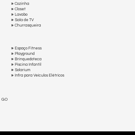
Cozinha
Closet
Lavabo
Sala de TV
Churrasqueira
Espaço Fitness
Playground
Brinquedoteca
Piscina Infantil
Solarium
Infra para Veículos Elétricos
- GO