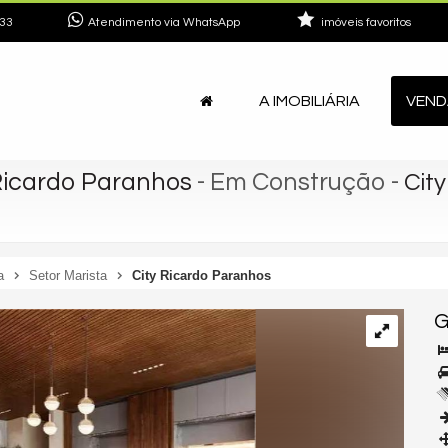
33
Atendimento via WhatsApp
imóveis favoritos
A IMOBILIÁRIA
VEND
 Ricardo Paranhos
- Em Construção
-
Cit
a
Setor Marista
City Ricardo Paranhos
G