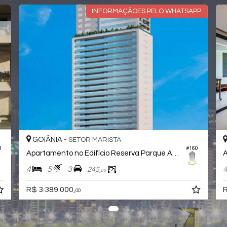
RAR
GOIÂNIA -
SETOR MARISTA
193
#583
Apartamento no Edifício Casa Conceito Marista
4
4
3
274,
00
R$ 3.667.000,
00