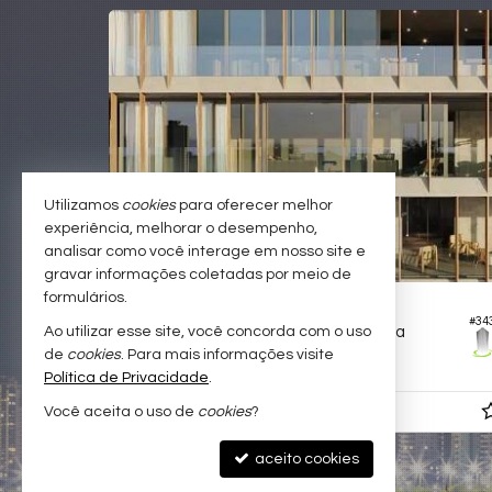
PARA MORAR
PRONTO PARA MO
Utilizamos
cookies
para oferecer melhor
experiência, melhorar o desempenho,
analisar como você interage em nosso site e
gravar informações coletadas por meio de
formulários.
GOIÂNIA -
SETOR MARISTA
#256
#
Ao utilizar esse site, você concorda com o uso
Apartamento no Edifício Penthouses Marista 146
Apartamento no Edifício Opus Penthouses
de
cookies
. Para mais informações visite
4
6
3
271,
00
Política de Privacidade
.
R$ 3.600.000,
Você aceita o uso de
cookies
?
00
aceito cookies