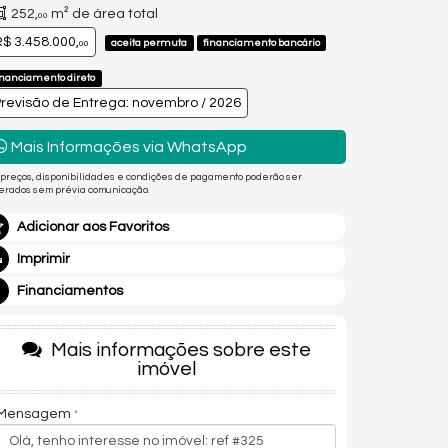
252,
m² de área total
00
$ 3.458.000,
aceita permuta
financiamento bancário
00
inanciamento direto
revisão de Entrega: novembro / 2026
Mais Informações via WhatsApp
 preços, disponibilidades e condições de pagamento poderão ser
terados sem prévia comunicação.
Adicionar aos Favoritos
Imprimir
Financiamentos
Mais informações sobre este
imóvel
Mensagem