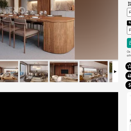
R
f
P
Os
al