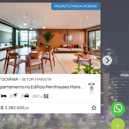
PRE LANÇAMENTO
GOIÂNIA -
SETOR MARISTA
#483
Apartamento no Edifício Ryad
4
5
3
218,
00
R$ 3.163.500,
a partir de
00