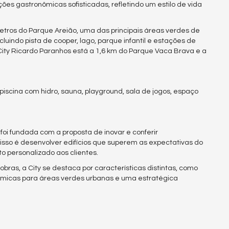
ões gastronômicas sofisticadas, refletindo um estilo de vida
tros do Parque Areião, uma das principais áreas verdes de
luindo pista de cooper, lago, parque infantil e estações de
o City Ricardo Paranhos está a 1,6 km do Parque Vaca Brava e a
 piscina com hidro, sauna, playground, sala de jogos, espaço
oi fundada com a proposta de inovar e conferir
so é desenvolver edifícios que superem as expectativas do
 personalizado aos clientes.
obras, a City se destaca por características distintas, como
orâmicas para áreas verdes urbanas e uma estratégica