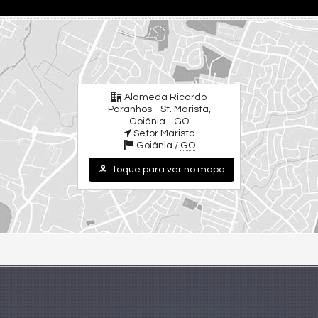
Alameda Ricardo
Paranhos - St. Marista,
Goiânia - GO
Setor Marista
Goiânia /
GO
toque para ver no mapa