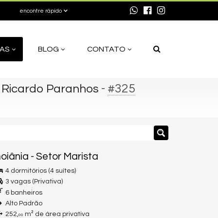
encontre rápido
AS
BLOG
CONTATO
-
#325
y Ricardo Paranhos
oiânia
-
Setor Marista
4 dormitórios (4 suítes)
3 vagas (Privativa)
6 banheiros
Alto Padrão
252,
m² de área privativa
00