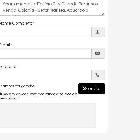
Nome Completo
Email
Telefone
campos obrigatórios
enviar
Ao enviar você está aceitando a
política de
privacidade
.