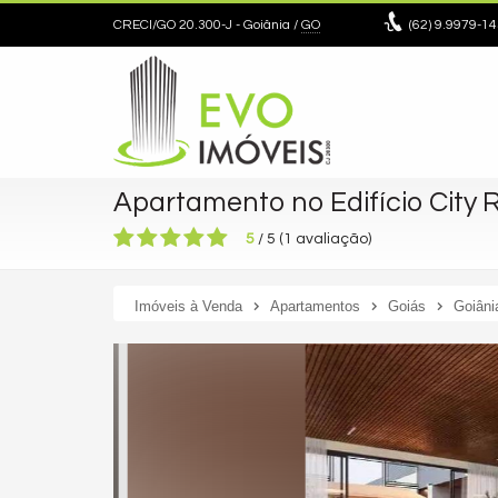
CRECI/GO 20.300-J
- Goiânia /
GO
(62)
9.9979-14
Apartamento no Edifício City
5
/
5
(
1
avaliação)
Imóveis à Venda
Apartamentos
Goiás
Goiâni