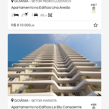
GOIÂNIA -
SETOR PEDRO LUDOVICO
#587
Apartamento no Edifício Una Areião
2
2
1
66,
00
R$ 610.000,
00
GOIÂNIA -
SETOR MARISTA
#586
Apartamento no Edifício Le Blu Consciente