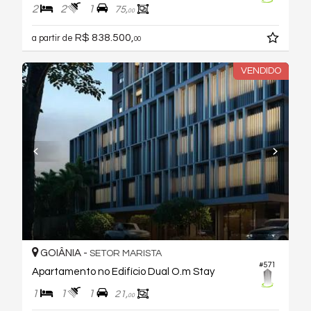
2
2
1
75,
00
R$ 838.500,
a partir de
00
VENDIDO
GOIÂNIA -
SETOR MARISTA
#571
Apartamento no Edifício Dual O.m Stay
1
1
1
21,
00