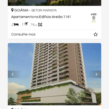
GOIÂNIA -
SETOR MARISTA
#588
Apartamento no Edifício Areião 1141
2
1
74,
00
Consulte-nos