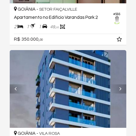
GOIÂNIA -
SETOR FAIÇALVILLE
#566
Apartamento no Edifício Varandas Park 2
2
1
1
49,
00
R$ 350.000,
00
GOIÂNIA -
VILA ROSA