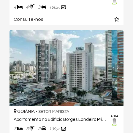
4
4
3
166,
00
Consulte-nos
GOIÂNIA -
SETOR MARISTA
#584
Apartamento no Edifício Borges Landeiro Prime
3
3
2
139,
00