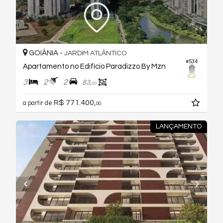
GOIÂNIA -
JARDIM ATLÂNTICO
#534
Apartamento no Edifício Paradizzo By Mzn
3
2
2
83,
00
R$ 771.400,
a partir de
00
LANÇAMENTO