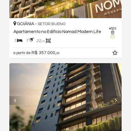
GOIÂNIA -
SETOR BUENO
#525
Apartamento no Edifício Nomad Modern Life
1
1
22,
00
R$ 357.000,
a partir de
00