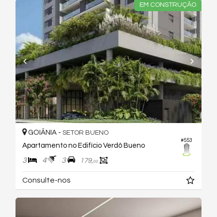
EM CONSTRUÇÃO
GOIÂNIA -
SETOR BUENO
#553
Apartamento no Edifício Verdô Bueno
3
4
3
179,
00
Consulte-nos