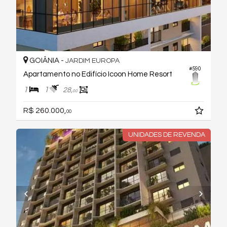
GOIÂNIA -
JARDIM EUROPA
#590
Apartamento no Edifício Icoon Home Resort
1
1
28,
00
R$ 260.000,
00
UNIDADES DE REVENDA