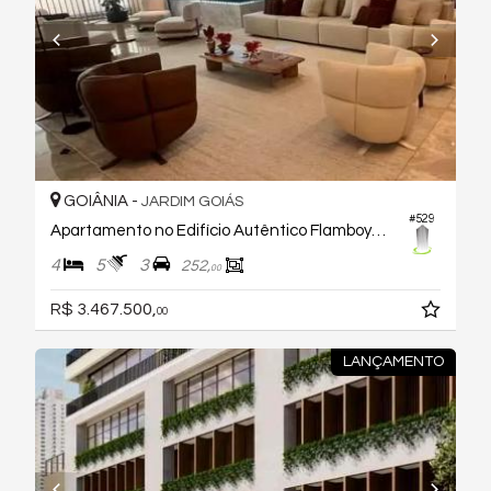
GOIÂNIA -
JARDIM GOIÁS
#529
Apartamento no Edifício Autêntico Flamboyant Residencial
4
5
3
252,
00
R$ 3.467.500,
00
LANÇAMENTO