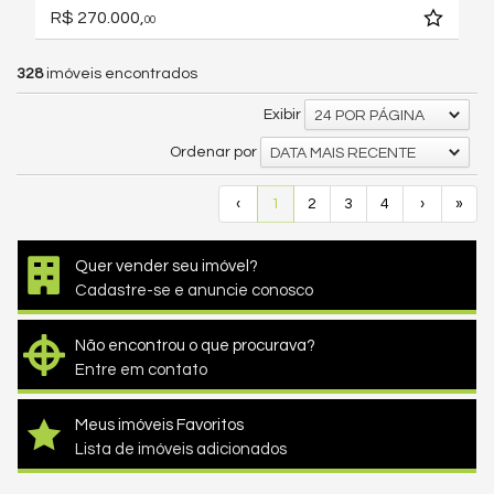
R$ 270.000,
00
328
imóveis encontrados
Exibir
24 POR PÁGINA
Ordenar por
DATA MAIS RECENTE
‹
1
2
3
4
›
»
Quer vender seu imóvel?
Cadastre-se e anuncie conosco
Não encontrou o que procurava?
Entre em contato
Meus imóveis Favoritos
Lista de imóveis adicionados