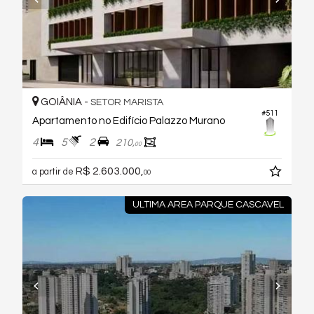
GOIÂNIA -
SETOR MARISTA
#511
Apartamento no Edifício Palazzo Murano
4
5
2
210,
00
R$ 2.603.000,
a partir de
00
ULTIMA AREA PARQUE CASCAVEL