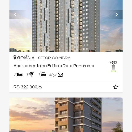
GOIÂNIA -
SETOR COIMBRA
#593
Apartamento no Edifício Rota Panorama
2
1
1
40,
00
R$ 322.000,
00