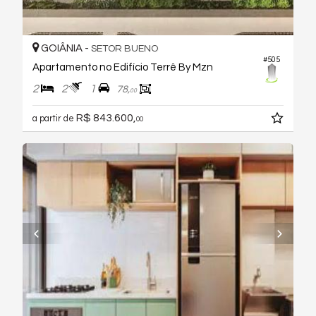
GOIÂNIA -
SETOR BUENO
#505
Apartamento no Edifício Terrê By Mzn
2
2
1
78,
00
R$ 843.600,
a partir de
00