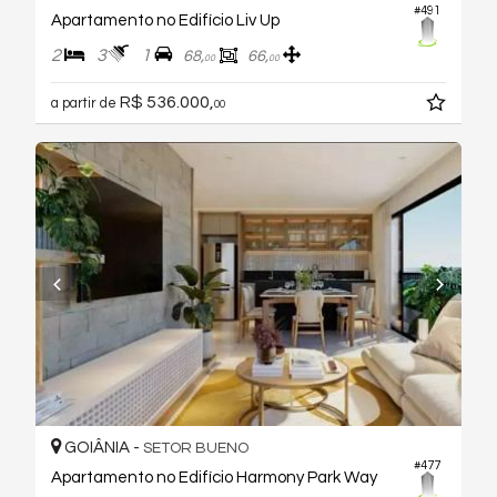
#491
Apartamento no Edifício Liv Up
2
3
1
68,
66,
00
00
R$ 536.000,
a partir de
00
GOIÂNIA -
SETOR BUENO
#477
Apartamento no Edifício Harmony Park Way