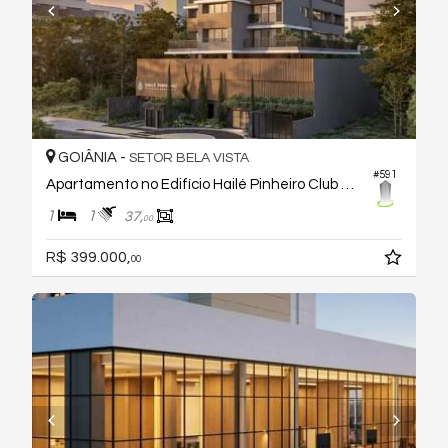
GOIÂNIA -
SETOR BELA VISTA
#591
Apartamento no Edifício Hailé Pinheiro Club House
1
1
37,
00
R$ 399.000,
00