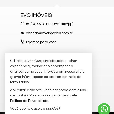
EVO IMÓVEIS
(62)
9.9979-1433 (WhatsApp)
vendas@evoimoveis.com.br
ligamos para você
Utilizamos
cookies
para oferecer melhor
VEJA MAIS
experiência, melhorar o desempenho,
atendimento por WhatsApp
analisar como você interage em nosso site e
gravar informações coletadas por meio de
cadastre seu imóvel
formulários.
imóveis favoritos
Ao utilizar esse site, você concorda com o uso
de
cookies
. Para mais informações visite
mapa de imóveis
Política de Privacidade
.
Você aceita o uso de
cookies
?