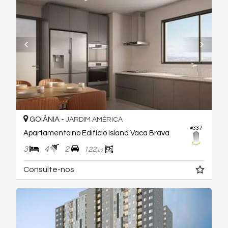
GOIÂNIA -
JARDIM AMÉRICA
#337
Apartamento no Edifício Island Vaca Brava
3
4
2
122,
00
Consulte-nos