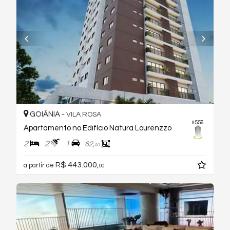
GOIÂNIA -
VILA ROSA
#556
Apartamento no Edifício Natura Lourenzzo
2
2
1
62,
00
R$ 443.000,
a partir de
00