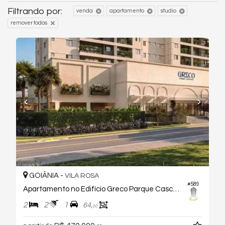
Filtrando por:
venda
apartamento
studio
remover todos
GOIÂNIA -
VILA ROSA
#589
Apartamento no Edifício Greco Parque Cascavel
2
2
1
64,
00