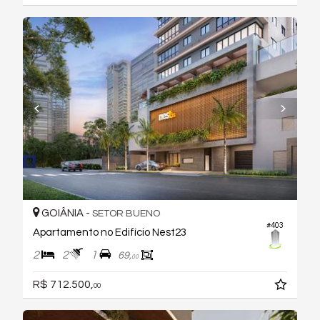
GOIÂNIA -
SETOR BUENO
#403
Apartamento no Edifício Nest23
2
2
1
69,
00
R$ 712.500,
00