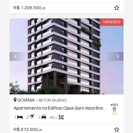
R$ 1.206.500,
00
VENDIDO
GOIÂNIA -
SETOR BUENO
#395
Apartamento no Edifício Opus Gyro Vaca Brava
1
2
1
46,
00
R$ 672.000,
00