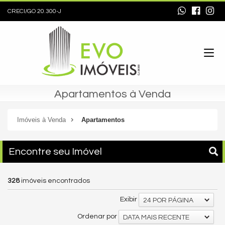
CRECI/GO 20.300-J
Apartamentos à Venda
Imóveis à Venda
Apartamentos
Encontre seu Imóvel
328
imóveis encontrados
Exibir
24 POR PÁGINA
Ordenar por
DATA MAIS RECENTE