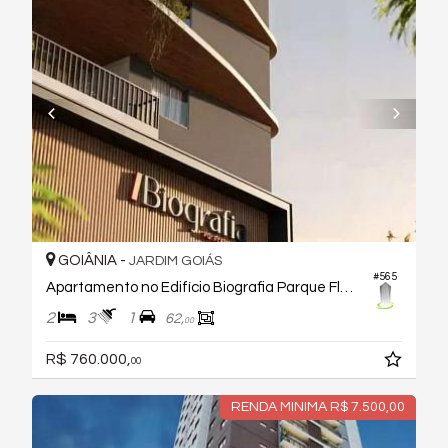
GOIÂNIA -
JARDIM GOIÁS
#565
Apartamento no Edifício Biografia Parque Flamboyant
2
3
1
62,
00
R$ 760.000,
00
RENDA MINIMA R$ 7.500,00