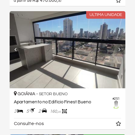
R$ 470.000,
a partir de
00
ULTIMA UNIDADE
GOIÂNIA -
SETOR BUENO
#251
Apartamento no Edifício Finest Bueno
3
5
2
160,
00
Consulte-nos