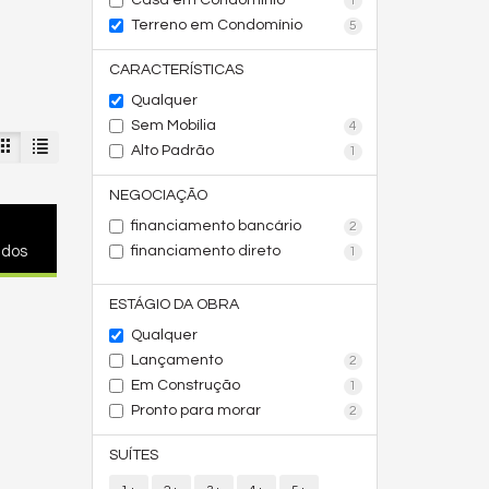
Casa em Condomínio
1
Terreno em Condomínio
5
CARACTERÍSTICAS
Qualquer
Sem Mobília
4
Alto Padrão
1
NEGOCIAÇÃO
financiamento bancário
2
financiamento direto
ados
1
ESTÁGIO DA OBRA
Qualquer
Lançamento
2
Em Construção
1
Pronto para morar
2
SUÍTES