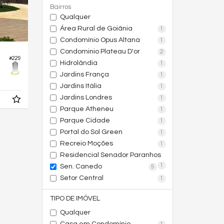
Bairros
Qualquer
Área Rural de Goiânia
1
Condomínio Opus Altana
1
Condominio Plateau D'or
2
#229
Hidrolândia
1
Jardins França
1
Jardins Itália
1
Jardins Londres
1
Parque Atheneu
1
Parque Cidade
1
Portal do Sol Green
1
Recreio Moções
1
Residencial Senador Paranhos
1
Sen. Canedo
5
Setor Central
1
TIPO DE IMÓVEL
Qualquer