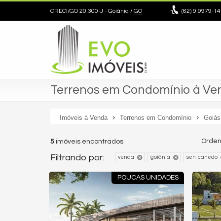
CRECI/GO 20.300-J
- Goiânia /
GO
(62)
9.9979-14
Terrenos em Condomínio à Ven
Imóveis à Venda
Terrenos em Condomínio
Goiás
Orden
5
imóveis encontrados
Filtrando por:
venda
goiânia
sen. canedo
POUCAS UNIDADES