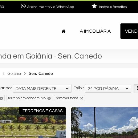
33
Atendimento via WhatsApp
imóveis favoritos
A IMOBILIÁRIA
VEND
da em Goiânia - Sen. Canedo
Goiânia
Sen. Canedo
ar por
Exibir
DATA MAIS RECENTE
24 POR PÁGINA
terreno em condomínio
remover todos
TERRENOS E CASAS