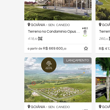
GOIÂNIA -
GOIÂ
SEN. CANEDO
#463
Terreno no Condomínio Opus Terra da Grama
418,
260,
50
00
R$ 669.600,
R$ 41
a partir de
00
LANÇAMENTO
GOIÂNIA -
GOIÂ
SEN. CANEDO