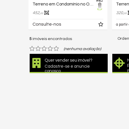
#462
Terreno em Condomínio no Opus Terra Naruta
452,
320,
00
00
Consulte-nos
a partir
Orden
5
imóveis encontrados
(nenhuma avaliação)
Quer vender seu imóvel?
Cadastre-se e anuncie
conosco