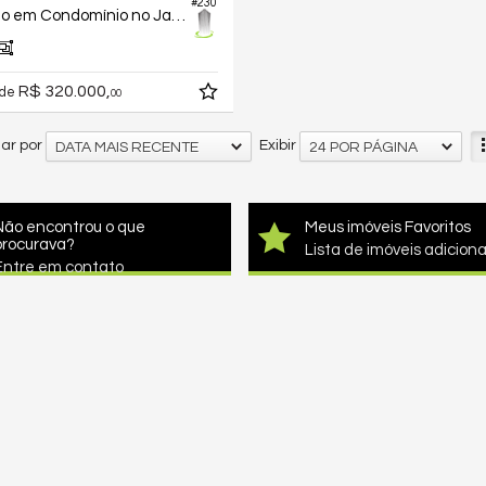
#230
Terreno em Condomínio no Jardins Barcelona
R$ 320.000,
 de
00
ar por
Exibir
DATA MAIS RECENTE
24 POR PÁGINA
Não encontrou o que
Meus imóveis Favoritos
procurava?
Lista de imóveis adicion
Entre em contato