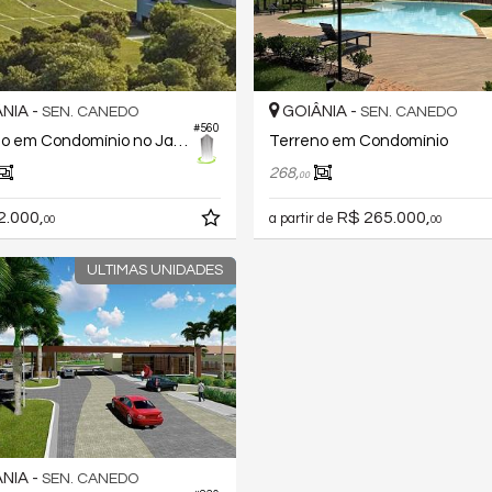
NIA -
GOIÂNIA -
SEN. CANEDO
SEN. CANEDO
#560
Terreno em Condomínio no Jardins Montreal
Terreno em Condomínio
268,
00
2.000,
R$ 265.000,
a partir de
00
00
ULTIMAS UNIDADES
NIA -
SEN. CANEDO