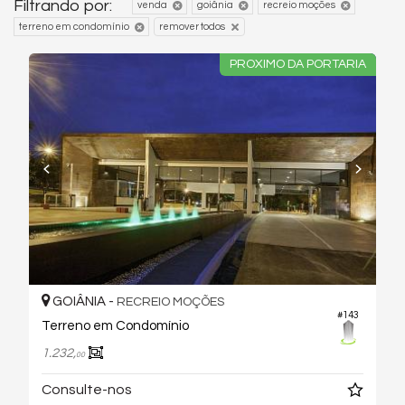
Filtrando por:
venda
goiânia
recreio moções
terreno em condomínio
remover todos
PROXIMO DA PORTARIA
GOIÂNIA -
RECREIO MOÇÕES
#143
Terreno em Condomínio
1.232,
00
Consulte-nos