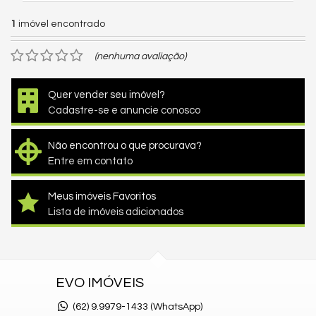
1
imóvel encontrado
(nenhuma avaliação)
Quer vender seu imóvel?
Cadastre-se e anuncie conosco
Não encontrou o que procurava?
Entre em contato
Meus imóveis Favoritos
Lista de imóveis adicionados
EVO IMÓVEIS
(62)
9.9979-1433 (WhatsApp)