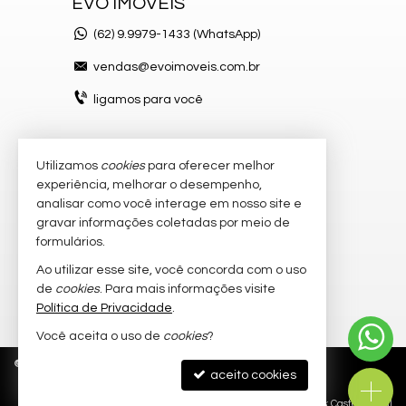
EVO IMÓVEIS
(62)
9.9979-1433 (WhatsApp)
vendas@evoimoveis.com.br
ligamos para você
Utilizamos
cookies
para oferecer melhor
VEJA MAIS
experiência, melhorar o desempenho,
atendimento por WhatsApp
analisar como você interage em nosso site e
gravar informações coletadas por meio de
cadastre seu imóvel
formulários.
imóveis favoritos
Ao utilizar esse site, você concorda com o uso
de
cookies
. Para mais informações visite
mapa de imóveis
Política de Privacidade
.
Você aceita o uso de
cookies
?
©
2026
CRECI/GO 20.300-J
Política de Privacidade
aceito cookies
Site para imobiliárias
: Castel Digital