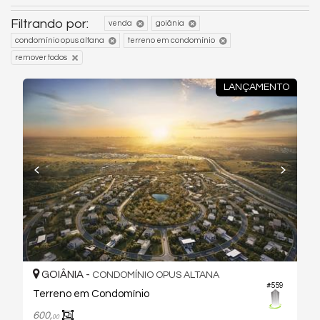
Filtrando por:
venda
goiânia
condomínio opus altana
terreno em condomínio
remover todos
LANÇAMENTO
GOIÂNIA -
CONDOMÍNIO OPUS ALTANA
#559
Terreno em Condomínio
600,
00