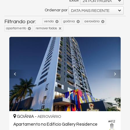
Exibir
24 POR PÁGINA
Ordenar por
DATA MAIS RECENTE
Filtrando por:
venda
goiânia
aeroviário
apartamento
remover todos
GOIÂNIA -
AEROVIÁRIO
#412
Apartamento no Edifício Gallery Residence