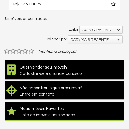
R$ 325.000,
00
2
imóveis encontrados
Exibir
24 POR PÁGINA
Ordenar por
DATA MAIS RECENTE
(nenhuma avaliação)
Quer vender seu imóvel?
Cadastre-se e anuncie conosco
Não encontrou o que procurava?
Entre em contato
Meus imóveis Favoritos
Lista de imóveis adicionados