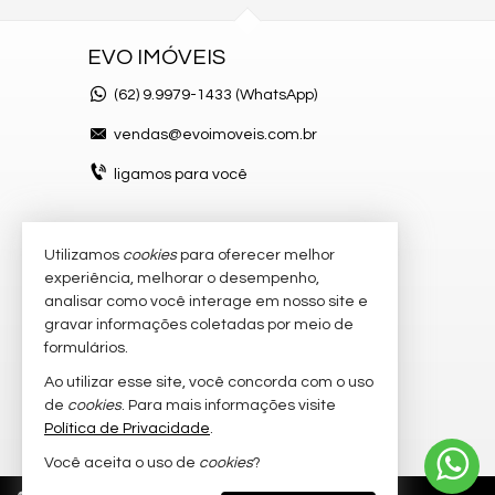
EVO IMÓVEIS
(62)
9.9979-1433 (WhatsApp)
vendas@evoimoveis.com.br
ligamos para você
Utilizamos
cookies
para oferecer melhor
VEJA MAIS
experiência, melhorar o desempenho,
atendimento por WhatsApp
analisar como você interage em nosso site e
gravar informações coletadas por meio de
cadastre seu imóvel
formulários.
imóveis favoritos
Ao utilizar esse site, você concorda com o uso
de
cookies
. Para mais informações visite
mapa de imóveis
Política de Privacidade
.
Você aceita o uso de
cookies
?