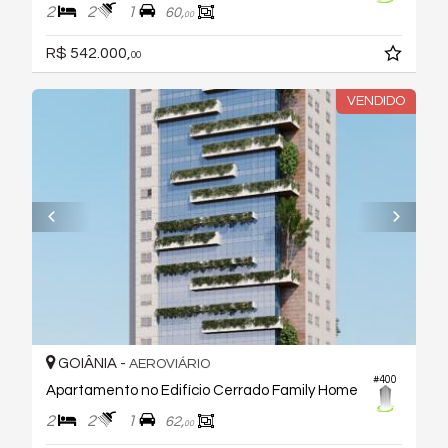
2
2
1
60,
00
R$ 542.000,
00
VENDIDO
GOIÂNIA -
AEROVIÁRIO
#400
Apartamento no Edifício Cerrado Family Home
2
2
1
62,
00