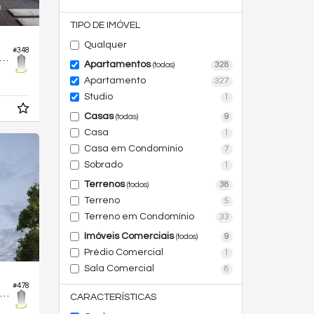
TIPO DE IMÓVEL
Qualquer
#348
tamento no Edifício Storya Casa Versátil
Apartamentos
328
(todos)
Apartamento
327
Studio
1
Casas
9
(todas)
Casa
1
Casa em Condomínio
7
Sobrado
1
Terrenos
38
(todos)
Terreno
5
Terreno em Condomínio
33
Imóveis Comerciais
9
(todos)
Prédio Comercial
1
Sala Comercial
8
#478
partamento no Edifício Àzus Casa Conceito
CARACTERÍSTICAS