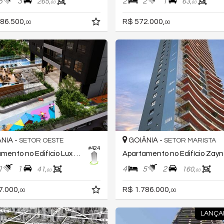
5
3
2
2
1
265,
63,
00
00
86.500,
R$ 572.000,
00
00
NIA -
GOIÂNIA -
SETOR OESTE
SETOR MARISTA
#424
Apartamento no Edifício Lux Oeste
Apa
1
1
4
5
2
41,
160,
00
00
7.000,
R$ 1.786.000,
00
00
LANÇA