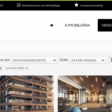
33
Atendimento via WhatsApp
imóveis favoritos
A IMOBILIÁRIA
VEND
ar por
Exibir
DATA MAIS RECENTE
24 POR PÁGINA
remover todos