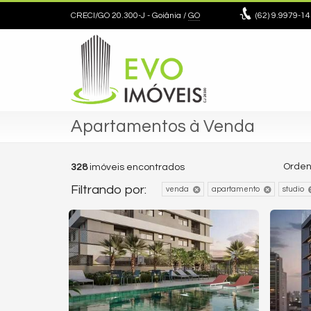
CRECI/GO 20.300-J
- Goiânia /
GO
(62)
9.9979-14
Apartamentos à Venda
Orden
328
imóveis encontrados
Filtrando por:
venda
apartamento
studio