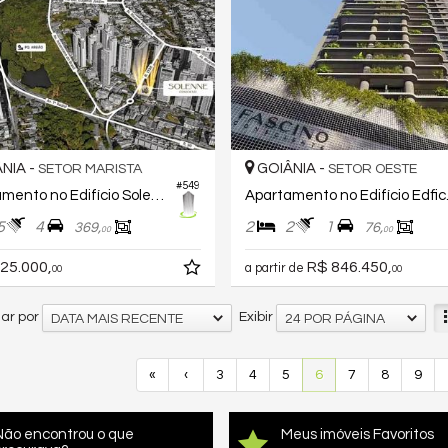
NIA -
GOIÂNIA -
SETOR MARISTA
SETOR OESTE
#549
Apartamento no Edifício Solenne Cosciente
Apartam
5
4
2
2
1
369,
76,
00
00
25.000,
R$ 846.450,
a partir de
00
00
ar por
Exibir
DATA MAIS RECENTE
24 POR PÁGINA
«
‹
3
4
5
6
7
8
9
Não encontrou o que
Meus imóveis Favoritos