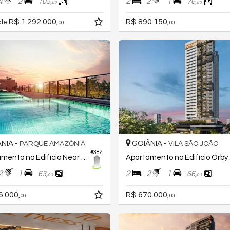
4
2
2
2
1
105,
76,
00
00
R$ 1.292.000,
R$ 890.150,
 de
00
00
NIA -
GOIÂNIA -
PARQUE AMAZÔNIA
VILA SÃO JOÃO
#382
Apartamento no Edifício Near Easy Style
Apar
2
1
2
2
1
63,
66,
00
00
6.000,
R$ 670.000,
00
00