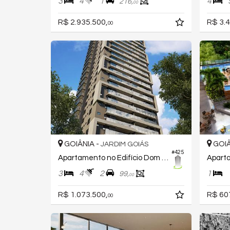
3
4
1
4
216,
00
R$ 2.935.500,
R$ 3.4
00
GOIÂNIA -
GOIÂ
JARDIM GOIÁS
#425
Apartamento no Edifício Dom Parque Flamboyant
3
4
2
1
99,
00
R$ 1.073.500,
R$ 60
00