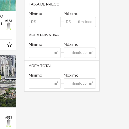
FAIXA DE PREÇO
Mínimo
Máximo
TO
#353
at
ÁREA PRIVATIVA
Mínima
Máxima
ÁREA TOTAL
Mínima
Máxima
#563
tamento no Edifício Ecoville Figueira