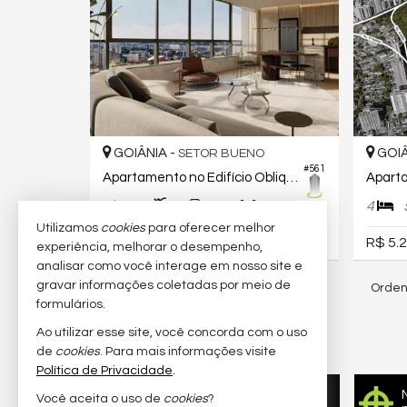
GOIÂNIA -
GOIÂ
SETOR BUENO
#561
Apartamento no Edifício Obliq Consciente
1
1
1
4
45,
00
Utilizamos
cookies
para oferecer melhor
R$ 565.000,
R$ 5.2
00
experiência, melhorar o desempenho,
analisar como você interage em nosso site e
gravar informações coletadas por meio de
Orden
328
imóveis encontrados
formulários.
Ao utilizar esse site, você concorda com o uso
de
cookies
. Para mais informações visite
Política de Privacidade
.
Quer vender seu imóvel?
Você aceita o uso de
cookies
?