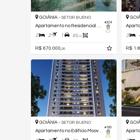
GOIÂNIA -
GOIÂ
SETOR BUENO
#324
Apartamento no Residencial Closer 23
2
2
1
3
65,
00
R$ 670.000,
R$ 1.8
00
GOIÂNIA -
GOIÂ
SETOR BUENO
#189
Apartamento no Edifício Moove Home Brasal