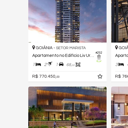
GOIÂNIA -
GOIÂ
SETOR MARISTA
#292
Apartamento no Edifício Liv Urban Marista
1
2
1
3
68,
00
R$ 770.450,
R$ 76
00