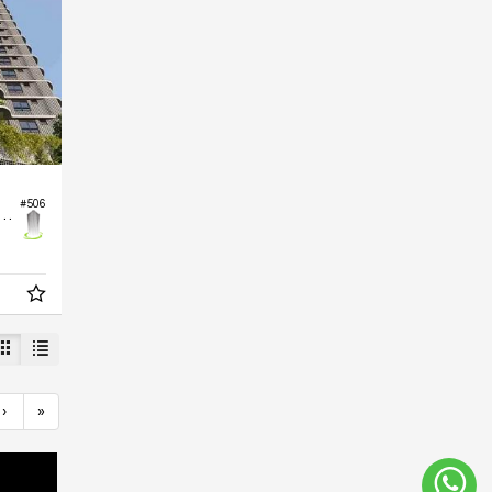
#506
ento no Edifício Edficio Fascino
›
»