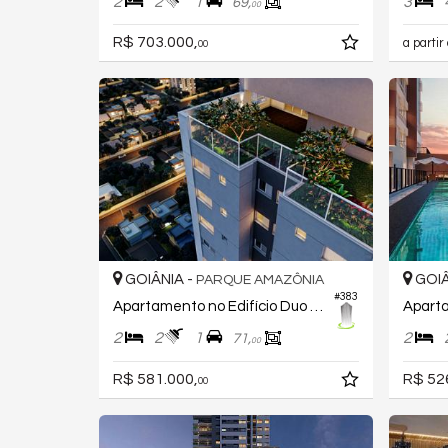
2
2
1
3
69,
00
R$ 703.000,
a partir
00
GOIÂNIA -
GOIÂ
PARQUE AMAZÔNIA
#383
Apartamento no Edifício Duo Sky Garden
2
2
1
2
71,
00
R$ 581.000,
R$ 52
00