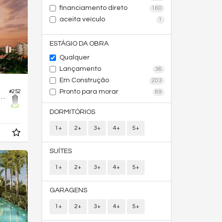
financiamento direto
160
aceita veículo
1
ESTÁGIO DA OBRA
Qualquer
Lançamento
36
Em Construção
203
Pronto para morar
#252
89
o no Edifício Bliss Enjoy Life
DORMITÓRIOS
1+
2+
3+
4+
5+
SUÍTES
1+
2+
3+
4+
5+
GARAGENS
1+
2+
3+
4+
5+