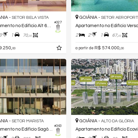
NIA -
GOIÂNIA -
SETOR BELA VISTA
SETOR AEROPOR
#327
Apartamento no Edifício Alt 65 Home Design
Apartamento no Edifício Vers
3
1
2
2
1
70,
67,
00
00
9.250,
R$ 574.000,
a partir de
00
00
NIA -
GOIÂNIA -
SETOR MARISTA
ALTO DA GLÓRIA
#343
Apartamento no Edifício Sagô Marista
Apar