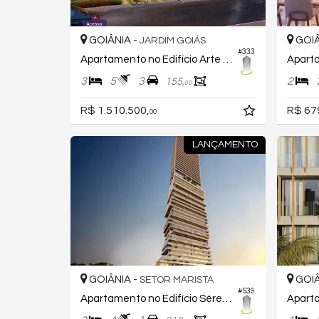
GOIÂNIA -
GOIÂ
JARDIM GOIÁS
#333
Apartamento no Edifício Arte Square
3
5
3
2
155,
00
R$ 1.510.500,
R$ 67
00
LANÇAMENTO
GOIÂNIA -
GOIÂ
SETOR MARISTA
#539
Apartamento no Edifício Séren Hausen