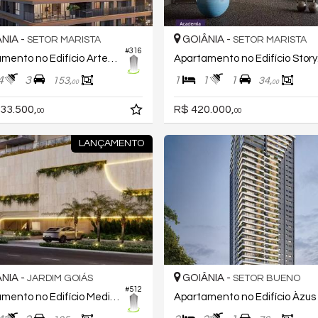
NIA -
GOIÂNIA -
SETOR MARISTA
SETOR MARISTA
#316
Apartamento no Edifício Artesano Reserva Marista
Apar
4
3
1
1
1
153,
34,
00
00
33.500,
R$ 420.000,
00
00
LANÇAMENTO
NIA -
GOIÂNIA -
JARDIM GOIÁS
SETOR BUENO
#512
Apartamento no Edifício Mediterranè
A