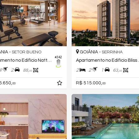
NIA -
GOIÂNIA -
SETOR BUENO
SERRINHA
#342
Apartamento no Edifício Natto Bueno Design
Apartament
4
2
2
2
1
88,
63,
00
00
6.650,
R$ 515.000,
00
00