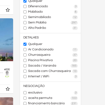
Qualquer
Diferenciado
3
Mobiliado
8
Semimobiliado
12
Sem Mobília
297
Alto Padrão
31
DETALHES
Qualquer
Ar Condicionado
11
Churrasqueira
37
Piscina Privativa
20
Sacada / Varanda
185
#330
Sacada com Churrasqueira
10
tamento no Edifício Orby Flamboyant
Internet / WiFi
3
NEGOCIAÇÃO
exclusivo
3
aceita permuta
103
financiamento bancário
231