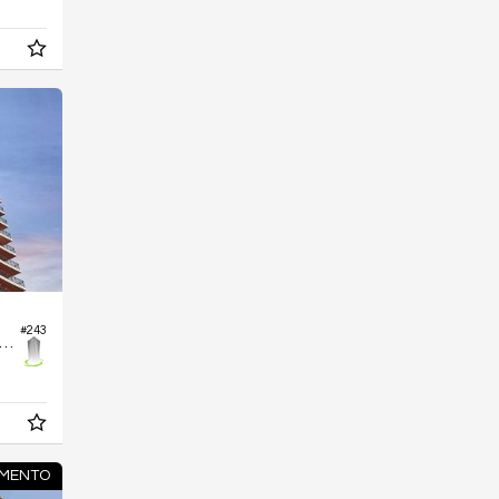
#243
rtamento no Edifício Zayn Home
MENTO