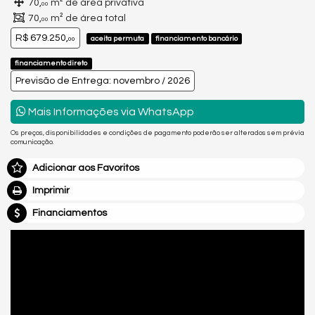
70,
m² de área privativa
00
70,
m² de área total
00
R$ 679.250,
aceita permuta
financiamento bancário
00
financiamento direto
Previsão de Entrega: novembro / 2026
Mais Informações via WhatsApp
Os preços, disponibilidades e condições de pagamento poderão ser alterados sem prévia
comunicação.
Adicionar aos Favoritos
Imprimir
Financiamentos