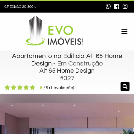
CRECI/GO 20.300-J
Apartamento no Edifício Alt 65 Home
Design
- Em Construção
Alt 65 Home Design
#327
5
/
5
(
1
avaliação)