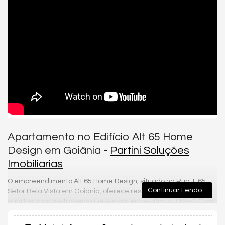
Apartamento no Edifício Alt 65 Home
Design em Goiânia -
Partini Soluções
Imobiliarias
O empreendimento Alt 65 Home Design, situado na Rua T-65,
Continuar Lendo...
Setor Bela Vista em Goiânia, oferece residências com 2 a 3
quartos, com metragens que variam entre 70m² a 169m². Com
entrega prevista para novembro de 2026, o edifício apresenta
um preço inicial de tabela a partir de R$ 679.250,00.