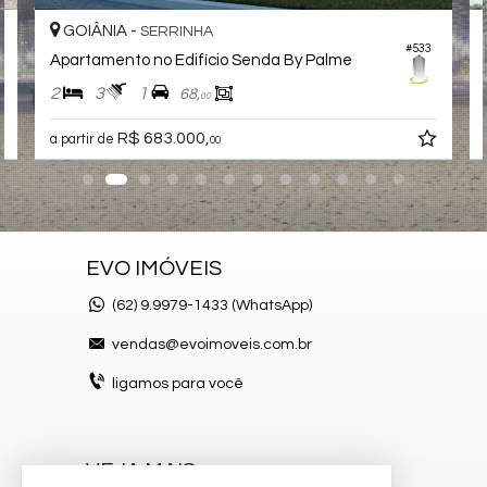
GOIÂNIA -
JARDIM GOIÁS
#533
#319
Apartamento no Edifício Naturia Viver Parque Flamboyant
2
2
1
65,
00
R$ 673.550,
00
EVO IMÓVEIS
(62)
9.9979-1433 (WhatsApp)
vendas@evoimoveis.com.br
ligamos para você
VEJA MAIS