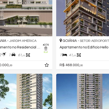
NIA -
GOIÂNIA -
JARDIM AMÉRICA
SETOR AEROPOR
#374
Apartamento no Residencial Vistamérica
2
1
1
61,
41,
00
00
0.000,
R$ 468.000,
00
00