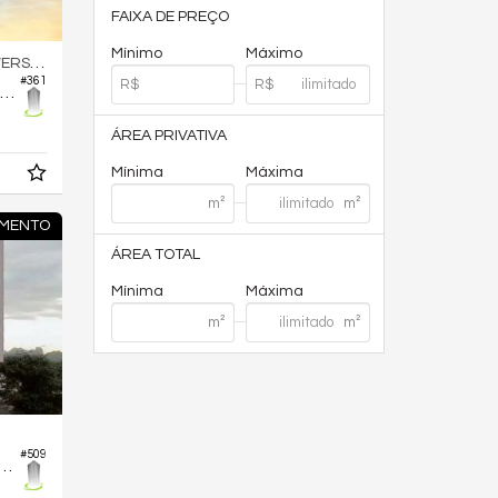
FAIXA DE PREÇO
Mínimo
Máximo
TÁRIO
#361
partamento no Edifício Hello Viver Universitário
ÁREA PRIVATIVA
Mínima
Máxima
MENTO
ÁREA TOTAL
Mínima
Máxima
#509
mento no Edifício Synergia Bueno