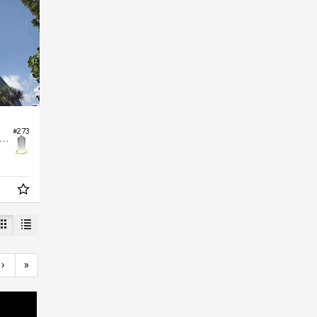
#273
rtamento no Edifício Reserva Harbo
›
»