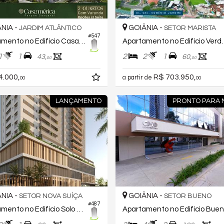
NIA -
GOIÂNIA -
JARDIM ATLÂNTICO
SETOR MARISTA
#547
Apartamento no Edifício Casamérica Parque Cascavel
Apartamento no
1
1
2
2
1
43,
60,
00
00
4.000,
R$ 703.950,
a partir de
00
00
LANÇAMENTO
PRONTO PARA
NIA -
GOIÂNIA -
SETOR NOVA SUÍÇA
SETOR BUENO
#487
Apartamento no Edifício Solo Vaca Brava