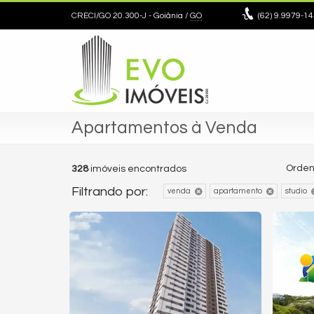
CRECI/GO 20.300-J
- Goiânia /
GO
(62)
9.9979-14
Apartamentos à Venda
Orden
328
imóveis encontrados
Filtrando por:
venda
apartamento
studio