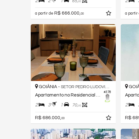
2
2
1
2
65,
00
R$ 666.000,
a partir de
a partir
00
GOIÂNIA -
GOIÂ
SETOR PEDRO LUDOVICO
#378
Apartamento no Residencial Viverde Areião
2
3
1
2
70,
00
R$ 686.000,
R$ 68
00