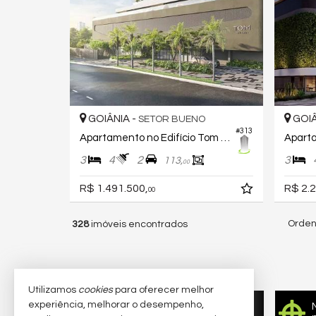
GOIÂNIA -
GOIÂ
SETOR BUENO
#313
Apartamento no Edifício Tom Bueno
3
4
2
3
113,
00
R$ 1.491.500,
R$ 2.2
00
Orden
328
imóveis encontrados
Utilizamos
cookies
para oferecer melhor
experiência, melhorar o desempenho,
Quer vender seu imóvel?