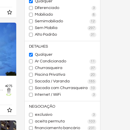
Qualquer
Diferenciado
3
Mobiliado
8
Semimobiliado
12
Sem Mobília
297
Alto Padrão
31
DETALHES
Qualquer
Ar Condicionado
11
Churrasqueira
37
Piscina Privativa
20
Sacada / Varanda
185
#275
Sacada com Churrasqueira
10
no Edifício Ilumi Bueno Residências
Internet / WiFi
3
NEGOCIAÇÃO
exclusivo
3
aceita permuta
103
financiamento bancário
231