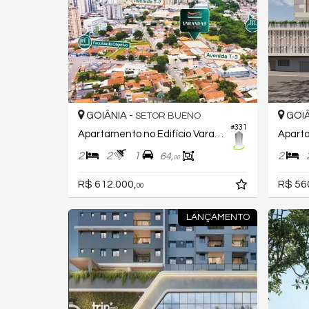
GOIÂNIA -
GOIÂ
SETOR BUENO
#331
Apartamento no Edifício Varandas Bueno
2
2
1
2
64,
00
R$ 612.000,
R$ 56
00
LANÇAMENTO