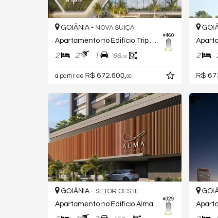
GOIÂNIA -
GOIÂ
NOVA SUIÇA
#460
Apartamento no Edifício Trip World Home
2
2
1
2
66,
00
R$ 672.600,
R$ 67
a partir de
00
GOIÂNIA -
GOIÂ
SETOR OESTE
#329
Apartamento no Edifício Alma Home Senses
Aparta