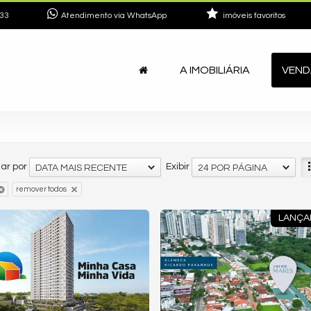
33
Atendimento via WhatsApp
imóveis favoritos
A IMOBILIÁRIA
VEND
ar por
Exibir
DATA MAIS RECENTE
24 POR PÁGINA
remover todos
LANÇA