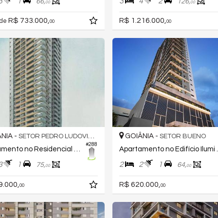
3
1
3
4
2
66,
126,
00
00
R$ 733.000,
R$ 1.216.000,
 de
00
00
NIA -
GOIÂNIA -
SETOR PEDRO LUDOVICO
SETOR BUENO
#288
Apartamento no Residencial Lago Areião
Apartamento 
3
1
2
2
1
75,
64,
00
00
9.000,
R$ 620.000,
00
00