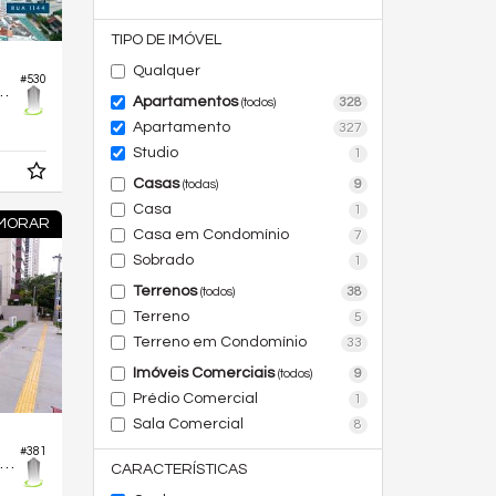
TIPO DE IMÓVEL
Qualquer
#530
 Edifício Verde Maris
Apartamentos
328
(todos)
Apartamento
327
Studio
1
Casas
9
(todas)
Casa
1
 MORAR
Casa em Condomínio
7
Sobrado
1
Terrenos
38
(todos)
Terreno
5
Terreno em Condomínio
33
Imóveis Comerciais
9
(todos)
Prédio Comercial
1
Sala Comercial
8
#381
Apartamento no Edifício Bueno Park
CARACTERÍSTICAS