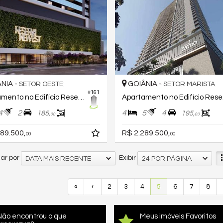
NIA -
GOIÂNIA -
SETOR OESTE
SETOR MARISTA
#161
Apartamento no Edifício Reserva Newest
Apa
4
2
4
5
4
185,
195,
00
00
89.500,
R$ 2.289.500,
00
00
ar por
Exibir
DATA MAIS RECENTE
24 POR PÁGINA
«
‹
2
3
4
5
6
7
8
Não encontrou o que
Meus imóveis Favoritos