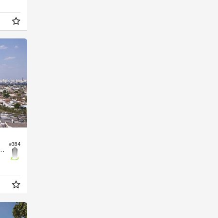
#384
 no Edifício Uptown Home