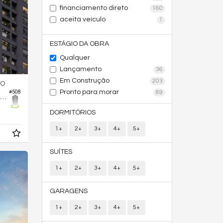
financiamento direto
160
aceita veículo
1
ESTÁGIO DA OBRA
Qualquer
Lançamento
36
Em Construção
203
TO
Pronto para morar
#508
89
Apartamento no Edifício Hello Vision
DORMITÓRIOS
1+
2+
3+
4+
5+
SUÍTES
1+
2+
3+
4+
5+
GARAGENS
1+
2+
3+
4+
5+