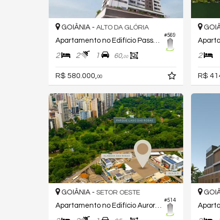
GOIÂNIA -
GOIÂ
ALTO DA GLÓRIA
#569
Apartamento no Edifício Passos Flamboyant
2
2
1
2
60,
00
R$ 580.000,
R$ 41
00
GOIÂNIA -
GOIÂ
SETOR OESTE
#514
Apartamento no Edifício Aurora Lago Das Rosas