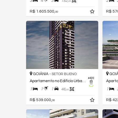
3
4
3
2
152,
00
R$ 1.605.500,
R$ 57
00
GOIÂNIA -
GOIÂ
SETOR BUENO
#409
Apartamento no Edifício Urban Garden Marista
1
1
1
1
46,
00
R$ 539.000,
R$ 42
00