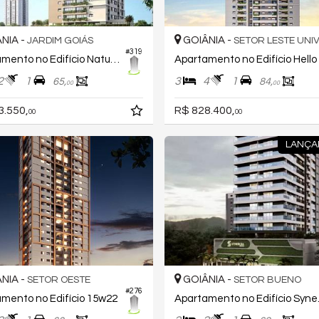
NIA -
GOIÂNIA -
JARDIM GOIÁS
SETOR LESTE UNIVERSI
#319
Apartamento no Edifício Naturia Viver Parque Flamboyant
A
2
1
3
4
1
65,
84,
00
00
3.550,
R$ 828.400,
00
00
LANÇA
NIA -
GOIÂNIA -
SETOR OESTE
SETOR BUENO
#276
mento no Edifício 15w22
Aparta