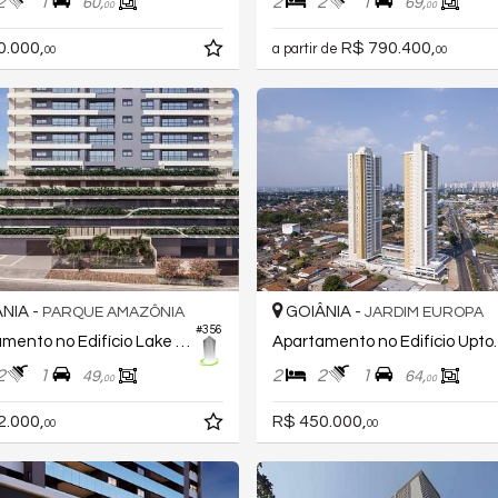
2
1
2
2
1
60,
69,
00
00
0.000,
R$ 790.400,
a partir de
00
00
NIA -
GOIÂNIA -
PARQUE AMAZÔNIA
JARDIM EUROPA
#356
Apartamento no Edifício Lake House Residence
Apartamento
2
1
2
2
1
49,
64,
00
00
2.000,
R$ 450.000,
00
00