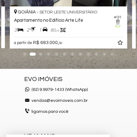
Espaço Fitness
Portão Eletrônico
GOIÂNIA -
SETOR LESTE UNIVERSITÁRIO
Piscina Infantil
#131
Apartamento no Edifício Arte Life
Gás Central
Elevador
3
2
1
80,
00
Coworking
Mini Mercado
R$ 683.000,
a partir de
Deck Molhado
00
Hall Decorado e Mobiliado
EVO IMÓVEIS
(62)
9.9979-1433 (WhatsApp)
vendas@evoimoveis.com.br
ligamos para você
VEJA MAIS