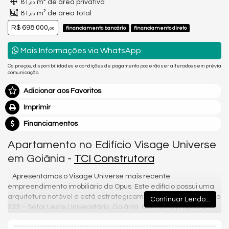
81,
m² de área privativa
00
81,
m² de área total
00
R$ 698.000,
financiamento bancário
financiamento direto
00
Mais Informações via WhatsApp
Os preços, disponibilidades e condições de pagamento poderão ser alterados sem prévia
comunicação.
Adicionar aos Favoritos
Imprimir
Financiamentos
Apartamento no Edifício Visage Universe
em Goiânia -
TCI Construtora
Apresentamos o Visage Universe mais recente
empreendimento imobiliário da Opus. Este edifício possui uma
arquitetura notável e está estrategicamente localizado na Rua
Continuar Lendo...
233 – Setor Leste Universitário, Goiânia. Com uma proposta
ideal tanto para investimento quanto para moradia em família,
oferece apartamentos à venda com 3 quartos, variando entre