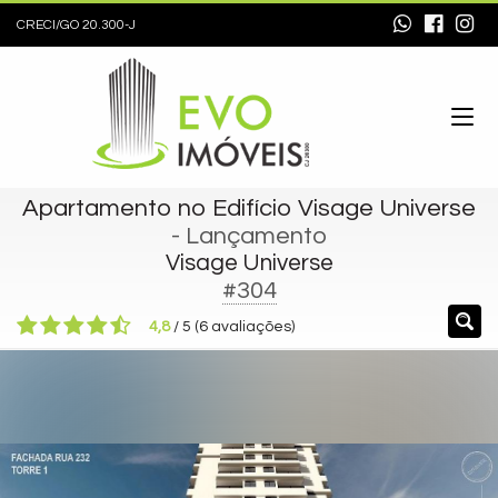
CRECI/GO 20.300-J
Apartamento no Edifício Visage Universe
- Lançamento
Visage Universe
#304
4,8
/
5
(
6
avaliações)