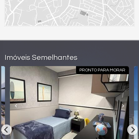
A construtora tem empreendimentos em diversas regiões de
Goiânia, como o Setor Oeste, Setor Marista e Jardim Goiás. A
empresa oferece opções de apartamentos, salas comerciais e
lojas, com diferentes tamanhos e configurações.
Seu objetivo garantir alto padrão em tudo o que faz, desde a
escolha dos terrenos até a entrega das chaves. A empresa
conta com uma equipe de profissionais altamente capacitados
e utiliza tecnologia de ponta em seus projetos.
Imóveis Semelhantes
Características do Imóvel
PRONTO PARA MORAR
Área de Serviço
Sacada / Varanda
Sala de Estar
Cozinha
Banheiro Social
Suíte Master
Piso Porcelanato
Características do Empreendimento
Gerador
Salão de Festas
Piscina
Espaço Gourmet