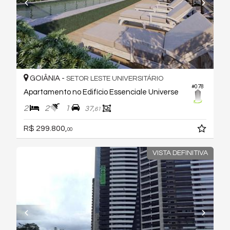
GOIÂNIA -
SETOR LESTE UNIVERSITÁRIO
#078
Apartamento no Edifício Essenciale Universe
2
2
1
37,
61
R$ 299.800,
00
VISTA DEFINITIVA