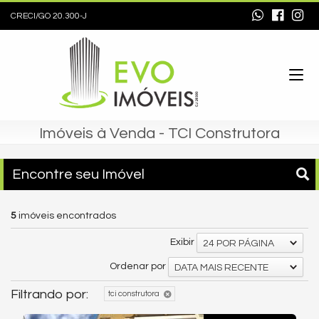
CRECI/GO 20.300-J
Imóveis à Venda - TCI Construtora
Encontre seu Imóvel
5
imóveis encontrados
Exibir
24 POR PÁGINA
Ordenar por
DATA MAIS RECENTE
Filtrando por:
tci construtora