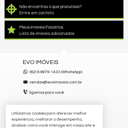
Não encontrou o que procurava?
Entre em contato
Meus imóveis Favoritos
Lista de imóveis adicionados
EVO IMÓVEIS
(62)
9.9979-1433 (WhatsApp)
vendas@evoimoveis.com.br
ligamos para você
Utilizamos
cookies
para oferecer melhor
VEJA MAIS
experiência, melhorar o desempenho,
atendimento por WhatsApp
analisar como você interage em nosso site e