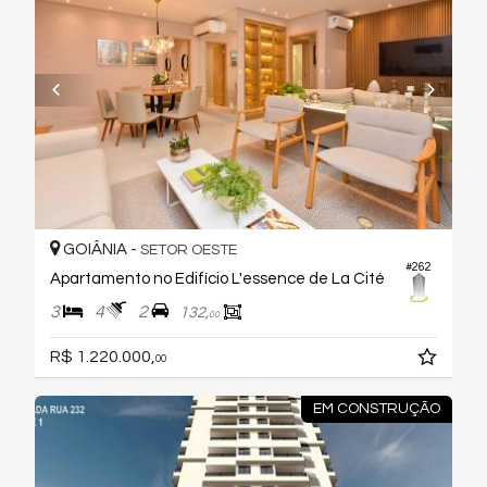
GOIÂNIA -
SETOR OESTE
#262
Apartamento no Edifício L'essence de La Cité
3
4
2
132,
00
R$ 1.220.000,
00
EM CONSTRUÇÃO