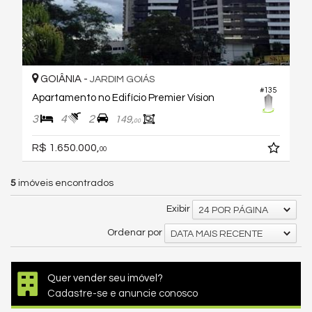
GOIÂNIA -
JARDIM GOIÁS
#135
Apartamento no Edifício Premier Vision
3
4
2
149,
00
R$ 1.650.000,
00
5
imóveis encontrados
Exibir
24 POR PÁGINA
Ordenar por
DATA MAIS RECENTE
Quer vender seu imóvel?
Cadastre-se e anuncie conosco