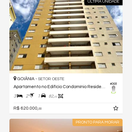
ULTIMA UNIDADE
GOIÂNIA -
SETOR OESTE
#068
Apartamento no Edifício Condomínio Residencial Visage D'or
3
2
1
82,
00
R$ 620.000,
00
PRONTO PARA MORAR