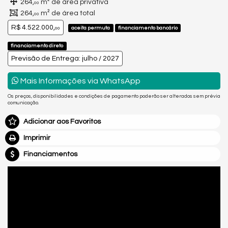
264,
m² de área privativa
00
264,
m² de área total
00
R$ 4.522.000,
aceita permuta
financiamento bancário
00
financiamento direto
Previsão de Entrega: julho / 2027
Mais Informações via WhatsApp
Os preços, disponibilidades e condições de pagamento poderão ser alterados sem prévia
comunicação.
Adicionar aos Favoritos
Imprimir
Financiamentos