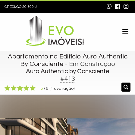
CRECI/GO 20.300-J
Apartamento no Edifício Auro Authentic
By Consciente
- Em Construção
Auro Authentic by Consciente
#413
5
/
5
(
1
avaliação)