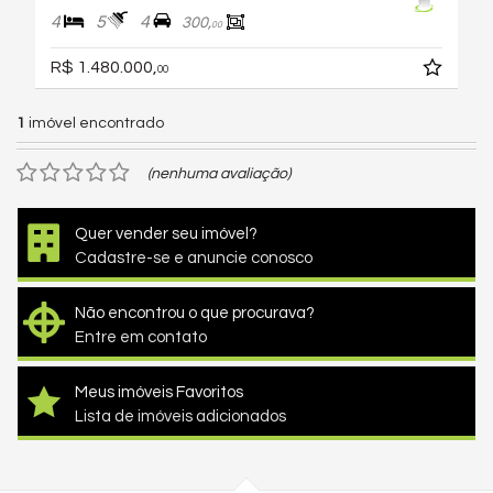
4
5
4
300,
00
R$ 1.480.000,
00
1
imóvel encontrado
(nenhuma avaliação)
Quer vender seu imóvel?
Cadastre-se e anuncie conosco
Não encontrou o que procurava?
Entre em contato
Meus imóveis Favoritos
Lista de imóveis adicionados