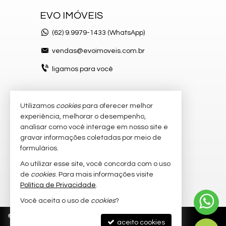
EVO IMÓVEIS
(62)
9.9979-1433 (WhatsApp)
vendas@evoimoveis.com.br
ligamos para você
Utilizamos
cookies
para oferecer melhor
VEJA MAIS
experiência, melhorar o desempenho,
atendimento por WhatsApp
analisar como você interage em nosso site e
gravar informações coletadas por meio de
cadastre seu imóvel
formulários.
imóveis favoritos
Ao utilizar esse site, você concorda com o uso
de
cookies
. Para mais informações visite
mapa de imóveis
Política de Privacidade
.
Você aceita o uso de
cookies
?
©
2026
CRECI/GO 20.300-J
Política de Privacidade
aceito cookies