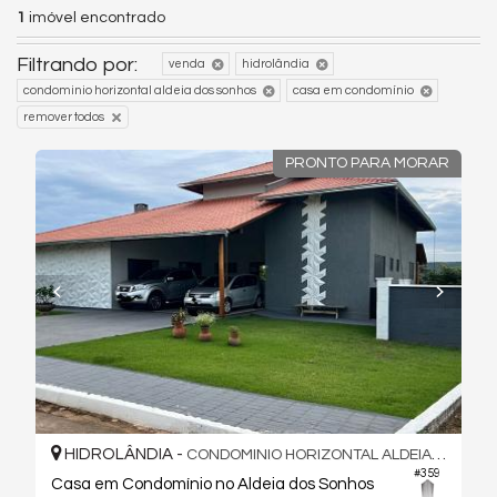
1
imóvel encontrado
Filtrando por:
venda
hidrolândia
condominio horizontal aldeia dos sonhos
casa em condomínio
remover todos
PRONTO PARA MORAR
HIDROLÂNDIA -
CONDOMINIO HORIZONTAL ALDEIA DOS SONHOS
#359
Casa em Condomínio no Aldeia dos Sonhos