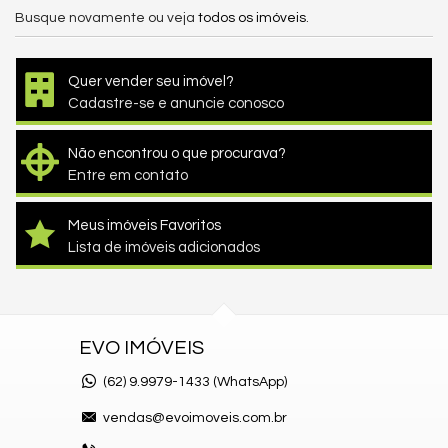
Busque novamente ou veja
todos os imóveis
.
Quer vender seu imóvel?
Cadastre-se e anuncie conosco
Não encontrou o que procurava?
Entre em contato
Meus imóveis Favoritos
Lista de imóveis adicionados
EVO IMÓVEIS
(62)
9.9979-1433 (WhatsApp)
vendas@evoimoveis.com.br