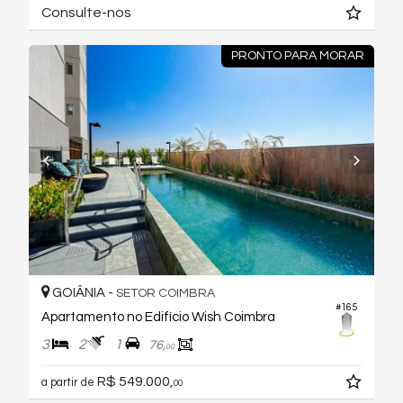
Consulte-nos
PRONTO PARA MORAR
GOIÂNIA -
SETOR COIMBRA
#165
Apartamento no Edifício Wish Coimbra
3
2
1
76,
00
R$ 549.000,
a partir de
00