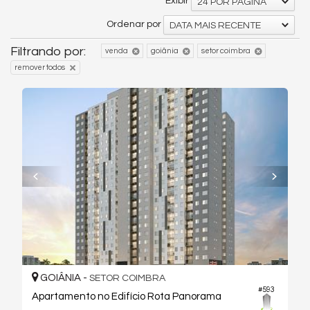
Exibir
24 POR PÁGINA
Ordenar por
DATA MAIS RECENTE
Filtrando por:
venda
goiânia
setor coimbra
remover todos
GOIÂNIA -
SETOR COIMBRA
#593
Apartamento no Edifício Rota Panorama