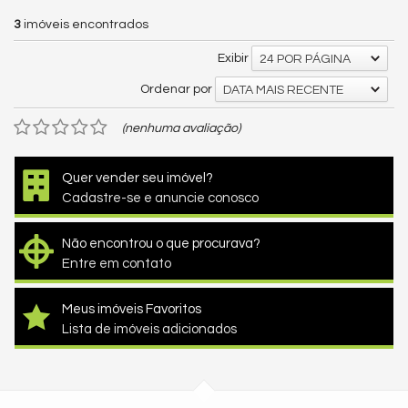
3
imóveis encontrados
Exibir
24 POR PÁGINA
Ordenar por
DATA MAIS RECENTE
(nenhuma avaliação)
Quer vender seu imóvel?
Cadastre-se e anuncie conosco
Não encontrou o que procurava?
Entre em contato
Meus imóveis Favoritos
Lista de imóveis adicionados