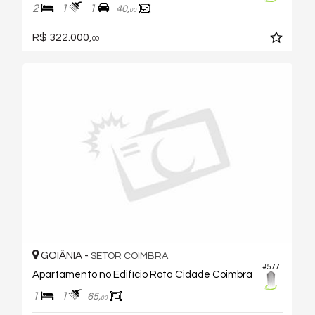
2
1
1
40,
00
R$ 322.000,
00
GOIÂNIA -
SETOR COIMBRA
#577
Apartamento no Edifício Rota Cidade Coimbra
1
1
65,
00