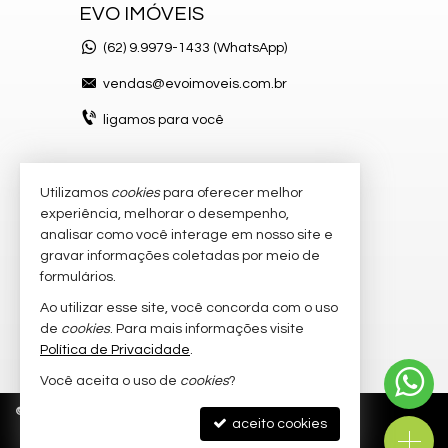
EVO IMÓVEIS
(62)
9.9979-1433 (WhatsApp)
vendas@evoimoveis.com.br
ligamos para você
Utilizamos
cookies
para oferecer melhor
VEJA MAIS
experiência, melhorar o desempenho,
atendimento por WhatsApp
analisar como você interage em nosso site e
gravar informações coletadas por meio de
cadastre seu imóvel
formulários.
imóveis favoritos
Ao utilizar esse site, você concorda com o uso
de
cookies
. Para mais informações visite
mapa de imóveis
Política de Privacidade
.
Você aceita o uso de
cookies
?
©
2026
CRECI/GO 20.300-J
Política de Privacidade
aceito cookies