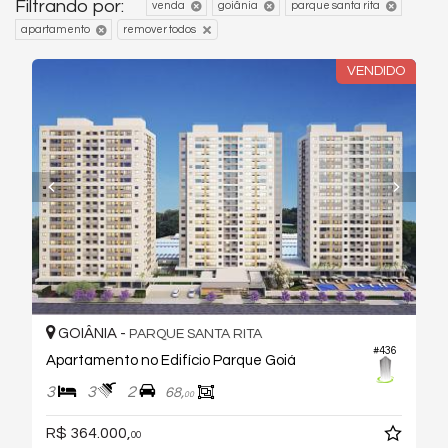
Filtrando por:
venda
goiânia
parque santa rita
apartamento
remover todos
VENDIDO
GOIÂNIA -
PARQUE SANTA RITA
#436
Apartamento no Edifício Parque Goiá
3
3
2
68,
00
R$ 364.000,
00