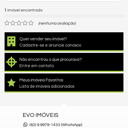
1
imóvel encontrado
(nenhuma avaliação)
Quer vender seu imóvel?
Cadastre-se e anuncie conosco
Não encontrou o que procurava?
Entre em contato
Meus imóveis Favoritos
Lista de imóveis adicionados
EVO IMÓVEIS
(62)
9.9979-1433 (WhatsApp)