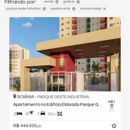
Filtrando por:
venda
goiânia
parque oeste industrial
apartamento
remover todos
GOIÂNIA -
PARQUE OESTE INDUSTRIAL
#461
Apartamento no Edifício Eldorado Parque Golden Gate
3
4
1
63,
00
R$ 444.000,
00