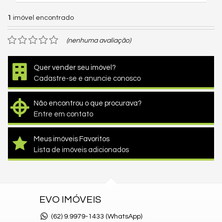
1
imóvel encontrado
(nenhuma avaliação)
Quer vender seu imóvel?
Cadastre-se e anuncie conosco
Não encontrou o que procurava?
Entre em contato
Meus imóveis Favoritos
Lista de imóveis adicionados
EVO IMÓVEIS
(62)
9.9979-1433 (WhatsApp)