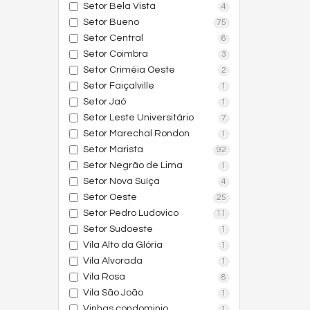
Setor Bela Vista
4
Setor Bueno
75
Setor Central
6
Setor Coimbra
3
Setor Criméia Oeste
2
Setor Faiçalville
1
Setor Jaó
1
Setor Leste Universitário
7
Setor Marechal Rondon
1
Setor Marista
92
Setor Negrão de Lima
1
Setor Nova Suíça
4
Setor Oeste
25
Setor Pedro Ludovico
11
Setor Sudoeste
1
Vila Alto da Glória
1
Vila Alvorada
1
Vila Rosa
8
Vila São João
1
Vinhas condominio
1