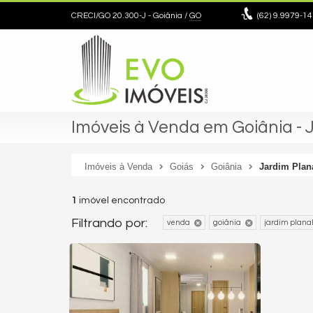
CRECI/GO 20.300-J
- Goiânia /
GO
(62)
9.9979-14
Imóveis à Venda em Goiânia - 
Imóveis à Venda
Goiás
Goiânia
Jardim Plan
1
imóvel encontrado
Filtrando por:
venda
goiânia
jardim planal