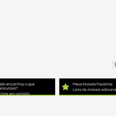
Não encontrou o que
Meus imóveis Favoritos
procurava?
Lista de imóveis adicion
Entre em contato