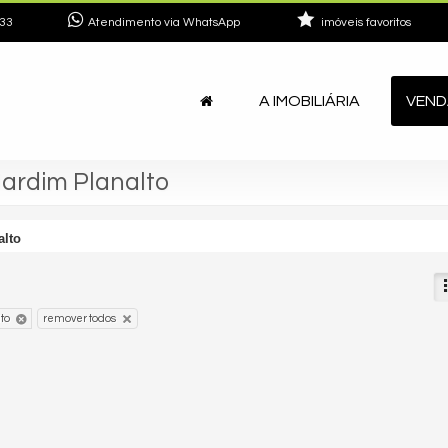
33
Atendimento via WhatsApp
imóveis favoritos
A IMOBILIÁRIA
VEND
Jardim Planalto
alto
to
remover todos