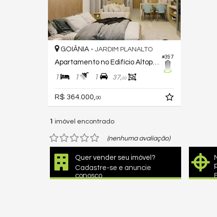
GOIÂNIA -
JARDIM PLANALTO
#397
Apartamento no Edifício Altopiano
1
1
1
37,
00
R$ 364.000,
00
1
imóvel encontrado
(nenhuma avaliação)
Quer vender seu imóvel?
Cadastre-se e anuncie
conosco