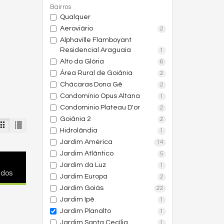
Bairros
Qualquer
Aeroviário
2
Alphaville Flamboyant
Residencial Araguaia
1
Alto da Glória
6
Área Rural de Goiânia
2
Chácaras Dona Gê
2
Condomínio Opus Altana
1
Condominio Plateau D'or
2
Goiânia 2
2
Hidrolândia
1
Jardim América
14
Jardim Atlântico
5
Jardim da Luz
1
ados
Jardim Europa
2
Jardim Goiás
22
Jardim Ipê
1
Jardim Planalto
1
Jardim Santa Cecília
1