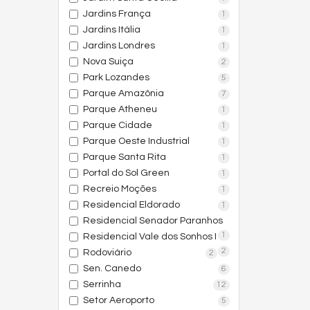
Jardins França
1
Jardins Itália
1
Jardins Londres
1
Nova Suiça
2
Park Lozandes
5
Parque Amazônia
7
Parque Atheneu
1
Parque Cidade
1
Parque Oeste Industrial
1
Parque Santa Rita
1
Portal do Sol Green
1
Recreio Moções
1
Residencial Eldorado
1
Residencial Senador Paranhos
1
Residencial Vale dos Sonhos I
2
Rodoviário
2
Sen. Canedo
6
Serrinha
12
Setor Aeroporto
5