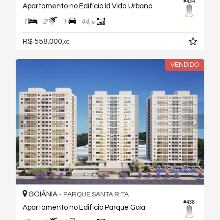
#434
Apartamento no Edifício Id Vida Urbana
1
2
1
44,
00
R$ 558.000,
00
VENDIDO
GOIÂNIA -
PARQUE SANTA RITA
#436
Apartamento no Edifício Parque Goiá