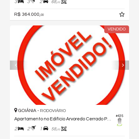
3
3
2
68,
00
R$ 364.000,
00
VENDIDO
GOIÂNIA -
RODOVIÁRIO
#435
Apartamento no Edifício Arvoredo Cerrado Parque
2
2
1
58,
00