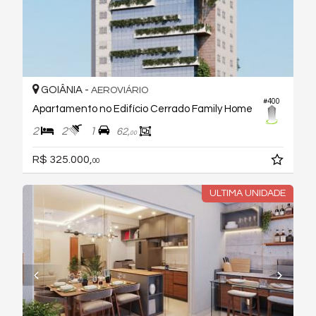
GOIÂNIA -
AEROVIÁRIO
#400
Apartamento no Edifício Cerrado Family Home
2
2
1
62,
00
R$ 325.000,
00
ULTIMA UNIDADE