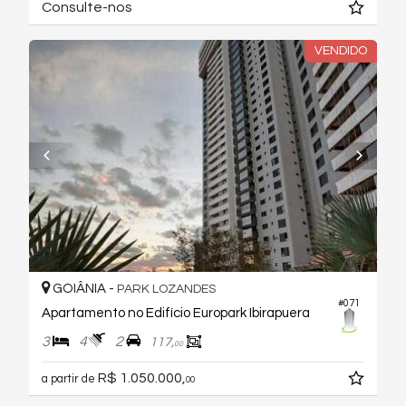
Consulte-nos
VENDIDO
GOIÂNIA -
PARK LOZANDES
#071
Apartamento no Edifício Europark Ibirapuera
3
4
2
117,
00
R$ 1.050.000,
a partir de
00