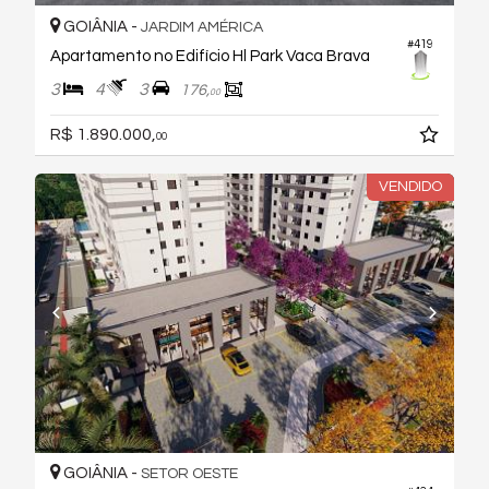
GOIÂNIA -
JARDIM AMÉRICA
#419
Apartamento no Edifício Hl Park Vaca Brava
3
4
3
176,
00
R$ 1.890.000,
00
VENDIDO
GOIÂNIA -
SETOR OESTE