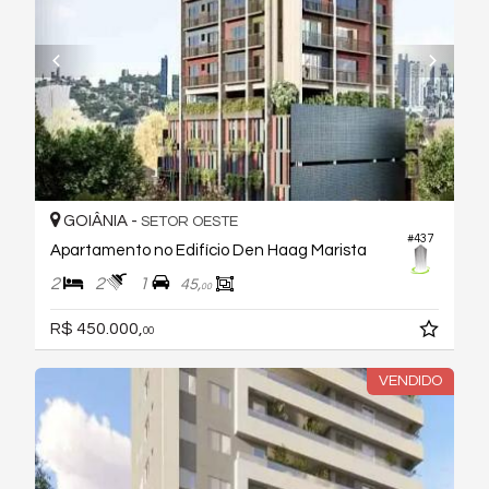
GOIÂNIA -
SETOR OESTE
#437
Apartamento no Edifício Den Haag Marista
2
2
1
45,
00
R$ 450.000,
00
VENDIDO