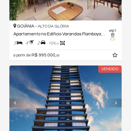
GOIÂNIA -
ALTO DA GLÓRIA
#507
Apartamento no Edifício Varandas Flamboyant
3
4
2
104,
00
R$ 995.000,
a partir de
00
VENDIDO