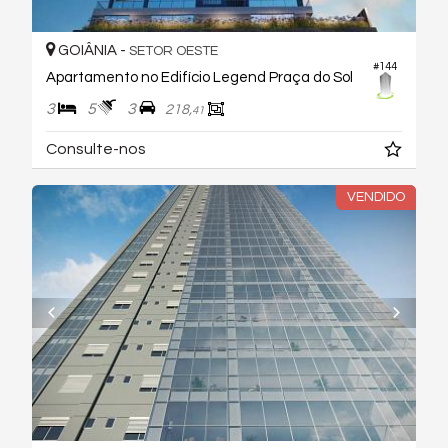
GOIÂNIA -
SETOR OESTE
#144
Apartamento no Edifício Legend Praça do Sol
3
5
3
218,
41
Consulte-nos
VENDIDO