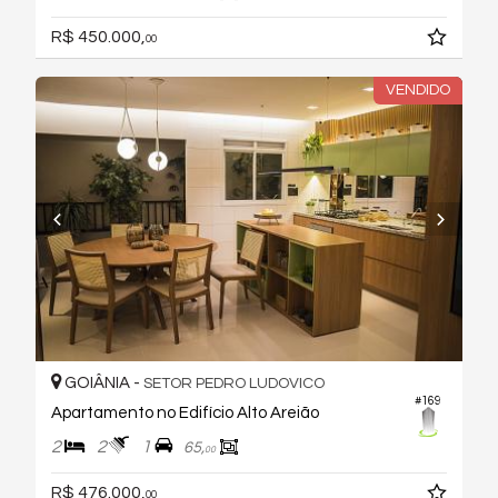
R$ 450.000,
00
VENDIDO
GOIÂNIA -
SETOR PEDRO LUDOVICO
#169
Apartamento no Edifício Alto Areião
2
2
1
65,
00
R$ 476.000,
00