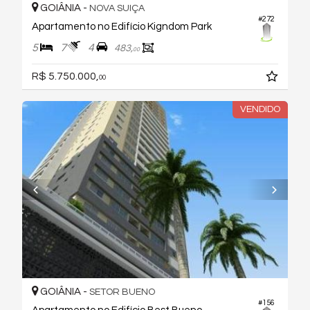
GOIÂNIA -
NOVA SUIÇA
#272
Apartamento no Edifício Kigndom Park
5
7
4
483,
00
R$ 5.750.000,
00
VENDIDO
GOIÂNIA -
SETOR BUENO
#156