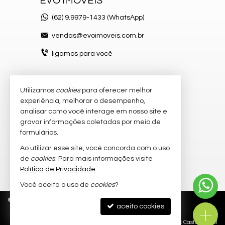
EVO IMÓVEIS
(62)
9.9979-1433 (WhatsApp)
vendas@evoimoveis.com.br
ligamos para você
Utilizamos
cookies
para oferecer melhor
VEJA MAIS
experiência, melhorar o desempenho,
atendimento por WhatsApp
analisar como você interage em nosso site e
gravar informações coletadas por meio de
cadastre seu imóvel
formulários.
imóveis favoritos
Ao utilizar esse site, você concorda com o uso
de
cookies
. Para mais informações visite
mapa de imóveis
Política de Privacidade
.
Você aceita o uso de
cookies
?
©
2026
CRECI/GO 20.300-J
Política de Privacidade
aceito cookies
Site para imobiliárias
: Castel Digital