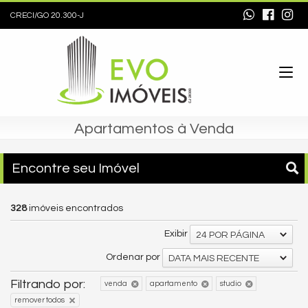
CRECI/GO 20.300-J
Apartamentos à Venda
Encontre seu Imóvel
328
imóveis encontrados
Exibir
24 POR PÁGINA
Ordenar por
DATA MAIS RECENTE
Filtrando por:
venda
apartamento
studio
remover todos