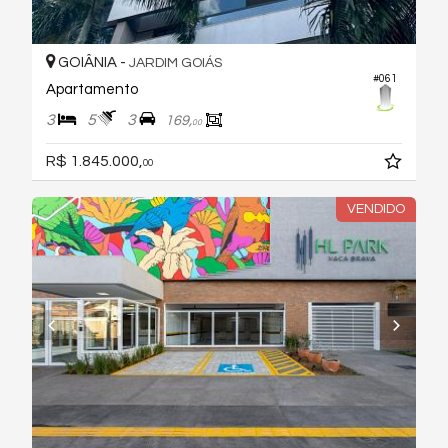
GOIÂNIA -
JARDIM GOIÁS
#061
Apartamento
3
5
3
169,
00
R$ 1.845.000,
00
VENDIDO