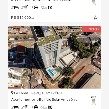
Apartamento no Edifício Best Bueno
2
2
1
72,
00
R$ 517.000,
00
VENDIDO
GOIÂNIA -
PARQUE AMAZÔNIA
#380
Apartamento no Edifício Solar Amazônia
2
2
1
64,
00