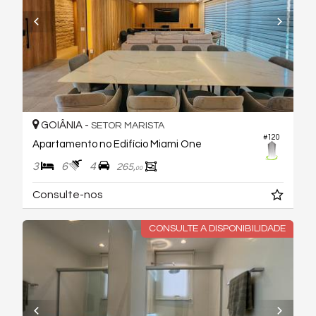
GOIÂNIA -
SETOR MARISTA
#120
Apartamento no Edifício Miami One
3
6
4
265,
00
Consulte-nos
CONSULTE A DISPONIBILIDADE