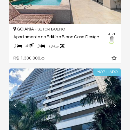
GOIÂNIA -
SETOR BUENO
#171
Apartamento no Edifício Blanc Casa Design
3
4
3
134,
00
R$ 1.300.000,
00
MOBILIADO