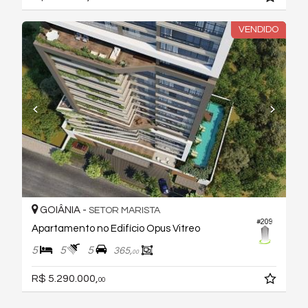
VENDIDO
GOIÂNIA -
SETOR MARISTA
#209
Apartamento no Edifício Opus Vitreo
5
5
5
365,
00
R$ 5.290.000,
00