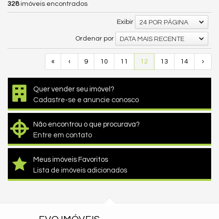
328
imóveis encontrados
Exibir
24 POR PÁGINA
Ordenar por
DATA MAIS RECENTE
«
‹
9
10
11
12
13
14
›
Quer vender seu imóvel?
Cadastre-se e anuncie conosco
Não encontrou o que procurava?
Entre em contato
Meus imóveis Favoritos
Lista de imóveis adicionados