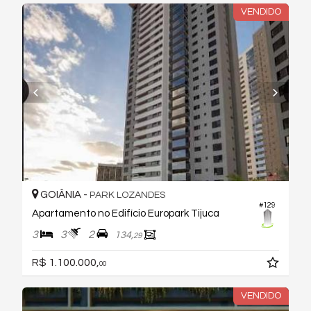
VENDIDO
GOIÂNIA -
PARK LOZANDES
#129
Apartamento no Edifício Europark Tijuca
3
3
2
134,
29
R$ 1.100.000,
00
VENDIDO