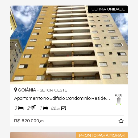
ULTIMA UNIDADE
GOIÂNIA -
SETOR OESTE
#068
Apartamento no Edifício Condomínio Residencial Visage D'or
3
2
1
82,
00
R$ 620.000,
00
PRONTO PARA MORAR