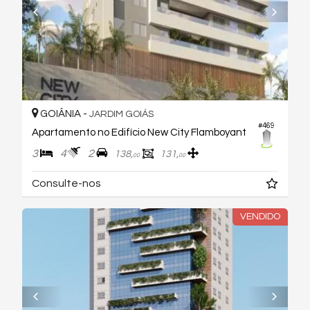
GOIÂNIA -
JARDIM GOIÁS
#469
Apartamento no Edifício New City Flamboyant
3
4
2
138,
131,
00
00
Consulte-nos
VENDIDO