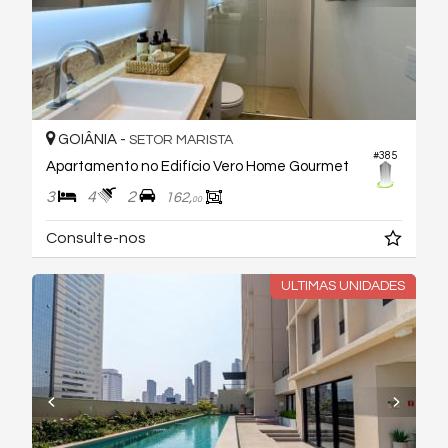
GOIÂNIA -
SETOR MARISTA
#385
Apartamento no Edifício Vero Home Gourmet
3
4
2
162,
00
Consulte-nos
ULTIMAS UNIDADES