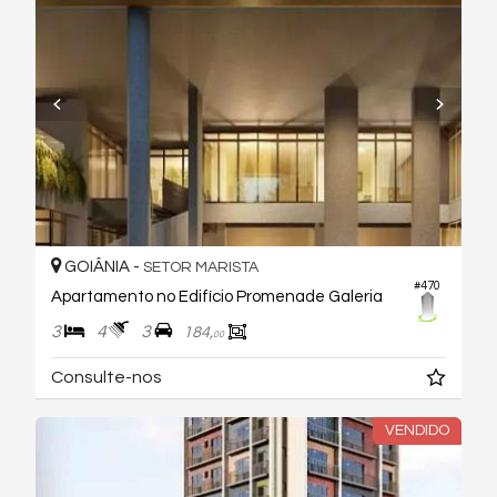
GOIÂNIA -
SETOR MARISTA
#470
Apartamento no Edifício Promenade Galeria
3
4
3
184,
00
Consulte-nos
VENDIDO