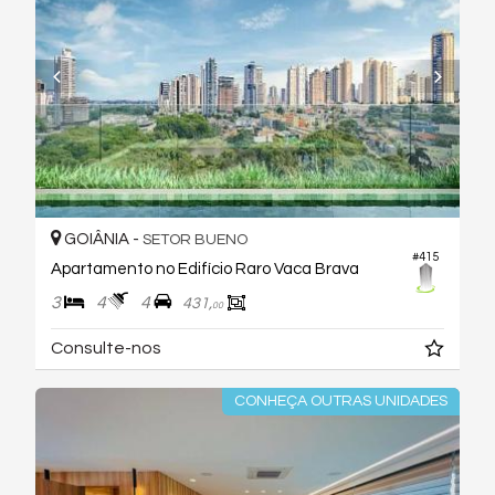
GOIÂNIA -
SETOR BUENO
#415
Apartamento no Edifício Raro Vaca Brava
3
4
4
431,
00
Consulte-nos
CONHEÇA OUTRAS UNIDADES