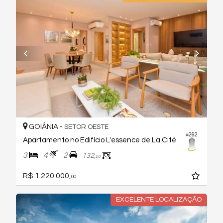
GOIÂNIA -
SETOR OESTE
#262
Apartamento no Edifício L'essence de La Cité
3
4
2
132,
00
R$ 1.220.000,
00
EXCELENTE LOCALIZAÇÃO