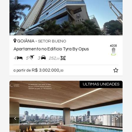
GOIÂNIA -
SETOR BUENO
#208
Apartamento no Edifício Tyra By Opus
4
5
3
252,
00
R$ 3.002.000,
a partir de
00
ULTIMAS UNIDADES