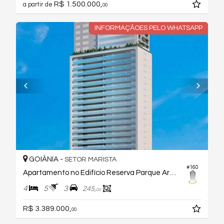
R$ 1.500.000,
a partir de
00
INFORMAÇÃOES PELO WHATSAPP
GOIÂNIA -
SETOR MARISTA
#160
Apartamento no Edifício Reserva Parque Areião
4
5
3
245,
00
R$ 3.389.000,
00