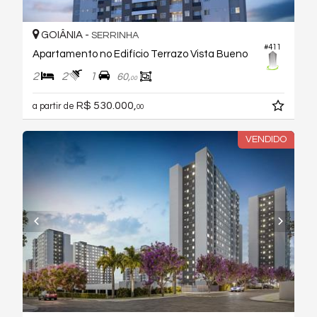
GOIÂNIA -
SERRINHA
#411
Apartamento no Edifício Terrazo Vista Bueno
2
2
1
60,
00
R$ 530.000,
a partir de
00
VENDIDO