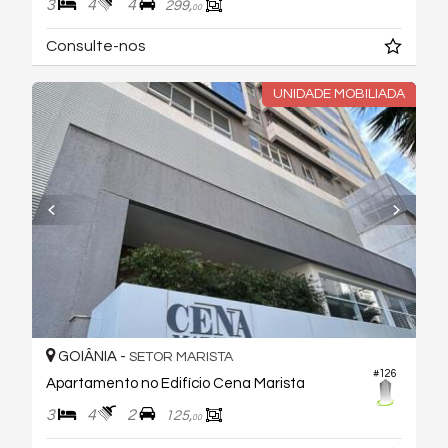
3
4
4
299,
00
Consulte-nos
UNIDADE MOBILIADA
GOIÂNIA -
SETOR MARISTA
#126
Apartamento no Edifício Cena Marista
3
4
2
125,
00