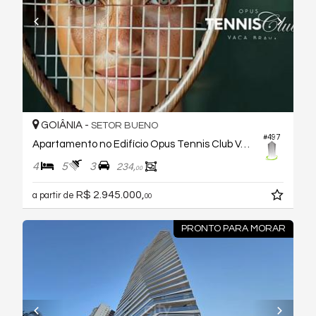
GOIÂNIA -
SETOR BUENO
#497
Apartamento no Edifício Opus Tennis Club Vaca Brava
4
5
3
234,
00
R$ 2.945.000,
a partir de
00
PRONTO PARA MORAR