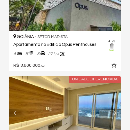
GOIÂNIA -
SETOR MARISTA
#193
Apartamento no Edifício Opus Penthouses
4
6
3
271,
00
R$ 3.600.000,
00
UNIDADE DIFERENCIADA