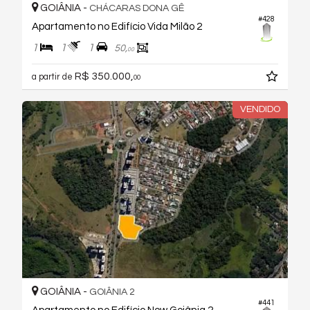
GOIÂNIA -
CHÁCARAS DONA GÊ
#428
Apartamento no Edifício Vida Milão 2
1
1
1
50,
00
R$ 350.000,
a partir de
00
VENDIDO
GOIÂNIA -
GOIÂNIA 2
#441