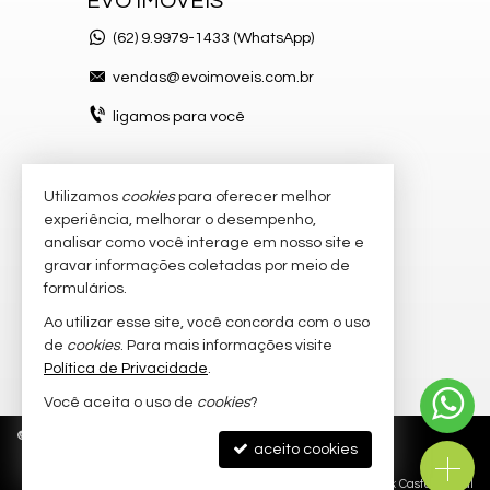
EVO IMÓVEIS
(62)
9.9979-1433 (WhatsApp)
vendas@evoimoveis.com.br
ligamos para você
Utilizamos
cookies
para oferecer melhor
VEJA MAIS
experiência, melhorar o desempenho,
atendimento por WhatsApp
analisar como você interage em nosso site e
gravar informações coletadas por meio de
cadastre seu imóvel
formulários.
imóveis favoritos
Ao utilizar esse site, você concorda com o uso
de
cookies
. Para mais informações visite
mapa de imóveis
Política de Privacidade
.
Você aceita o uso de
cookies
?
©
2026
CRECI/GO 20.300-J
Política de Privacidade
aceito cookies
Site para imobiliárias
: Castel Digital