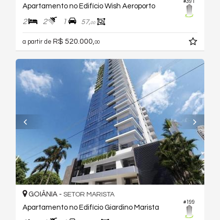
#391
Apartamento no Edifício Wish Aeroporto
2
2
1
57,
00
R$ 520.000,
a partir de
00
GOIÂNIA -
SETOR MARISTA
#199
Apartamento no Edifício Giardino Marista