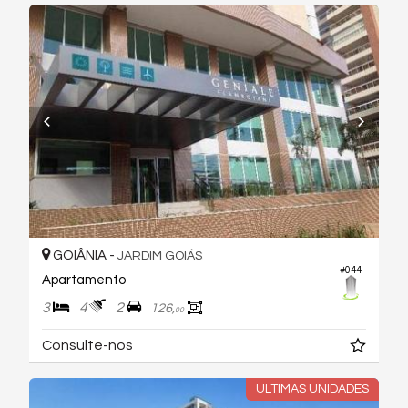
GOIÂNIA -
JARDIM GOIÁS
#044
Apartamento
3
4
2
126,
00
Consulte-nos
ULTIMAS UNIDADES