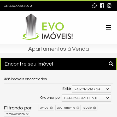
CRECI/GO 20.300-J
Apartamentos à Venda
Encontre seu Imóvel
328
imóveis encontrados
Exibir
24 POR PÁGINA
Ordenar por
DATA MAIS RECENTE
Filtrando por:
venda
apartamento
studio
remover todos