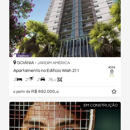
GOIÂNIA -
JARDIM AMÉRICA
#354
Apartamento no Edifício Wish 211
3
2
2
76,
00
R$ 692.000,
a partir de
00
EM CONSTRUÇÃO