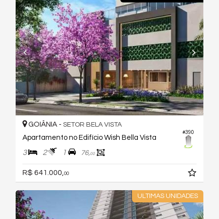
GOIÂNIA -
SETOR BELA VISTA
#390
Apartamento no Edifício Wish Bella Vista
3
2
1
76,
00
R$ 641.000,
00
ULTIMAS UNIDADES