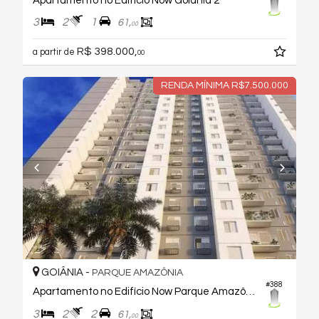
Apartamento no Edifício Now Goiânia 2
3
2
1
61,
00
R$ 398.000,
a partir de
00
RENDA MÍNIMA R$7.500.000
GOIÂNIA -
PARQUE AMAZÔNIA
#388
Apartamento no Edifício Now Parque Amazônia
3
2
2
61,
00