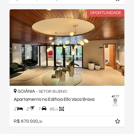
OPORTUNIDADE
GOIÂNIA -
SETOR BUENO
#217
Apartamento no Edifício Ello Vaca Brava
2
2
1
66,
00
R$ 670.000,
00