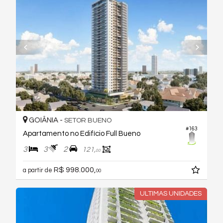
GOIÂNIA -
SETOR BUENO
#163
Apartamento no Edifício Full Bueno
3
3
2
121,
00
R$ 998.000,
a partir de
00
ULTIMAS UNIDADES