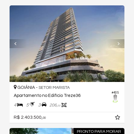
GOIÂNIA -
SETOR MARISTA
#405
Apartamento no Edifício Treze36
4
5
3
206,
00
R$ 2.403.500,
00
PRONTO PARA MORAR