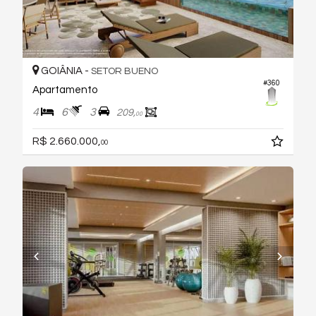
GOIÂNIA -
SETOR BUENO
#360
Apartamento
4
6
3
209,
00
R$ 2.660.000,
00