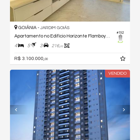
GOIÂNIA -
JARDIM GOIÁS
#192
Apartamento no Edifício Horizonte Flamboyant
4
5
3
216,
00
R$ 3.100.000,
00
VENDIDO