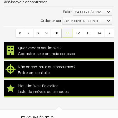
328
imóveis encontrados
Exibir
24 POR PÁGINA
Ordenar por
DATA MAIS RECENTE
«
‹
8
9
10
11
12
13
14
›
Quer vender seu imóvel?
Cadastre-se e anuncie conosco
Não encontrou o que procurava?
Entre em contato
Meus imóveis Favoritos
Lista de imóveis adicionados