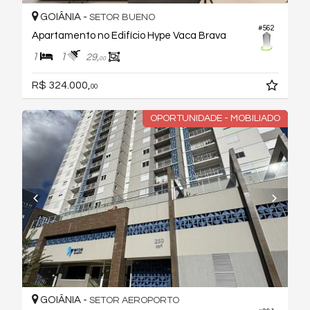
GOIÂNIA -
SETOR BUENO
#562
Apartamento no Edifício Hype Vaca Brava
1
1
29,
00
R$ 324.000,
00
OPORTUNIDADE - MOBILIADO
GOIÂNIA -
SETOR AEROPORTO