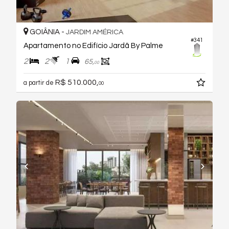
GOIÂNIA -
JARDIM AMÉRICA
#341
Apartamento no Edifício Jardã By Palme
2
2
1
65,
00
R$ 510.000,
a partir de
00