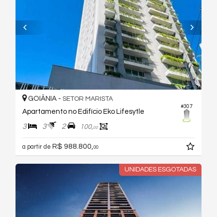
GOIÂNIA -
SETOR MARISTA
#307
Apartamento no Edifício Eko Lifesytle
3
3
2
100,
00
R$ 988.800,
a partir de
00
UNIDADES ESGOTADAS