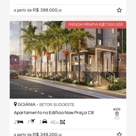
R$ 398.000,
a partir de
00
RENDA MÍNIMA R$7.500.000
GOIÂNIA -
SETOR SUDOESTE
#339
Apartamento no Edifício Now Praça C8
2
1
1
42,
00
R$ 349.200,
a partir de
00