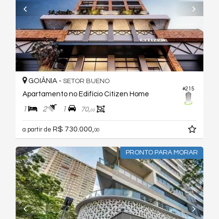
GOIÂNIA -
SETOR BUENO
#215
Apartamento no Edifício Citizen Home
1
2
1
70,
00
R$ 730.000,
a partir de
00
PRONTO PARA MORAR